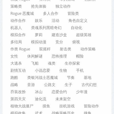
策略类
抢先体验
独立动作
Rogue 恶魔城
多人合作
冒险类
动作合作
娱乐
活动
角色自定义
机器人
类魂系列黑暗奇幻
自动化
模拟合作
萝莉
建造沙盒
超级英雄
多结局
模拟动漫
竞分
俯视
作类 Rogue
双摇杆
射击类
动作策略
女性
休闲解谜
恐怖推理
帽险
大逃杀
飞船
魂类
生存探索
剧情互动
小说恋爱
生物
手机
跑酷
类银河战士恶魔城
节奏
基地
战略
音游
公路文
生子
古代幻想
乔装改扮
冰山
恋爱合约
少年漫
第四天灾
迪化流
未来架空
植物大战僵尸
摸鱼
挂机游戏
冒险动作
模拟收集
武术
战略策略历史
摔角