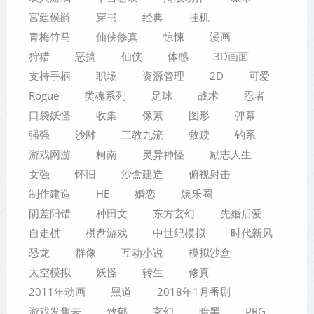
宫廷侯爵
穿书
经典
挂机
青梅竹马
仙侠修真
惊悚
漫画
狩猎
恶搞
仙侠
体感
3D画面
支持手柄
职场
资源管理
2D
可爱
Rogue
类魂系列
足球
战术
忍者
口袋妖怪
收集
像素
图形
弹幕
强强
沙雕
三教九流
救赎
钓系
游戏网游
柯南
灵异神怪
励志人生
女强
怀旧
沙盒建造
俯视射击
制作建造
HE
婚恋
娱乐圈
阴差阳错
种田文
东方玄幻
先婚后爱
自走棋
棋盘游戏
中世纪模拟
时代新风
恐龙
群像
互动小说
模拟沙盒
太空模拟
妖怪
转生
修真
2011年动画
黑道
2018年1月番剧
游戏发售表
致郁
玄幻
暗黑
PRG