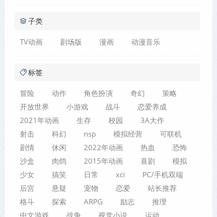
子类
TV动画
剧场版
漫画
动漫音乐
标签
冒险
动作
角色扮演
奇幻
策略
开放世界
小游戏
战斗
恋爱养成
2021年动画
生存
校园
3A大作
射击
科幻
nsp
模拟经营
可联机
剧情
休闲
2022年动画
热血
恐怖
沙盒
肉鸽
2015年动画
喜剧
模拟
少女
搞笑
日常
xci
PC/手机双端
后宫
悬疑
宠物
恋爱
站长推荐
格斗
探索
ARPG
励志
推理
中文游戏
战争
视觉小说
运动