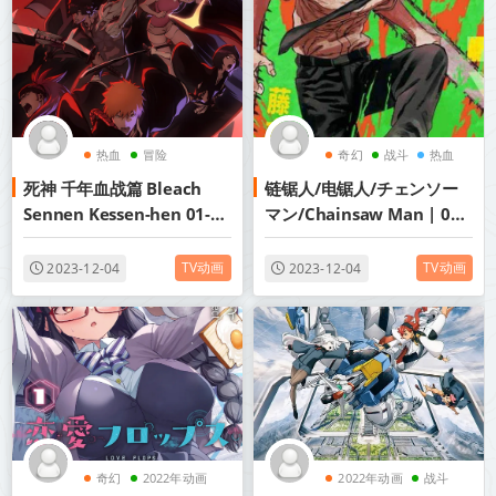
热血
冒险
奇幻
战斗
热血
死神 千年血战篇 Bleach
链锯人/电锯人/チェンソー
2022年动画
Sennen Kessen-hen 01-13
マン/Chainsaw Man | 01-
1080P MP4 简中 2022年十
12 [简繁字幕] BDrip 1080p
月新番
TV动画
TV动画
2023-12-04
2023-12-04
奇幻
2022年动画
2022年动画
战斗