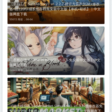
《幸福工厂 Satisfactory》v1.2.2.2-赠官方原声BGM+修改
器+赠120h+成长性存档免安装中文版【单机+联机】丨中文
版网盘下载
55072 阅读 ，
06-04
《血断心连 A Tithe in Blood》v1.0.3-免安装中文版丨中文
版网盘下载
54841 阅读 ，
06-02
《超市模拟器 Supermarket Simulator》v1.3.1-送修改器免
安装中文版【单机+联机】【PC/手机双端】丨中文版网盘下