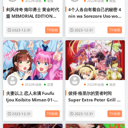
2022年动画
冒险
2022年动画
校园
剑风传奇 烙印勇士 黄金时代
4个人各自有着自己的秘密 4
热血
喜剧
篇 MEMORIAL EDITION
nin wa Sorezore Uso wo
Berserk: Ougon Jidai-hen
Tsuku 01-11 1080P MP4
- Memorial Edition 01-13
简中 2022年十月新番
TV动画
TV动画
2023-12-31
2023-12-31
合集 1080p 简中内嵌 202
2022年动画
恋爱
2022年动画
搞笑
夫妻以上 恋人未满 Fuufu
彼得·格里尔的贤者时间
校园
后宫
Ijou Koibito Miman 01-12
Super Extra Peter Grill to
1080p 简体 mp4 2022年十
Kenja no Jikan: Super
月新番
Extra 01-12 合集 1080p 简
TV动画
TV动画
2023-12-31
2023-12-31
中 2022年十月新番