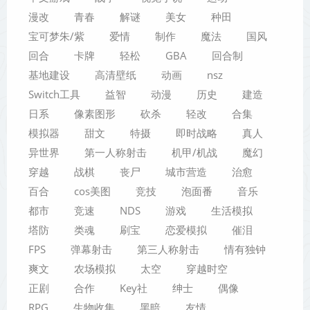
漫改
青春
解谜
美女
种田
宝可梦朱/紫
爱情
制作
魔法
国风
回合
卡牌
轻松
GBA
回合制
基地建设
高清壁纸
动画
nsz
Switch工具
益智
动漫
历史
建造
日系
像素图形
砍杀
轻改
合集
模拟器
甜文
特摄
即时战略
真人
异世界
第一人称射击
机甲/机战
魔幻
穿越
战棋
丧尸
城市营造
治愈
百合
cos美图
竞技
泡面番
音乐
都市
竞速
NDS
游戏
生活模拟
塔防
类魂
刷宝
恋爱模拟
催泪
FPS
弹幕射击
第三人称射击
情有独钟
爽文
农场模拟
太空
穿越时空
正剧
合作
Key社
绅士
偶像
RPG
生物收集
黑暗
友情