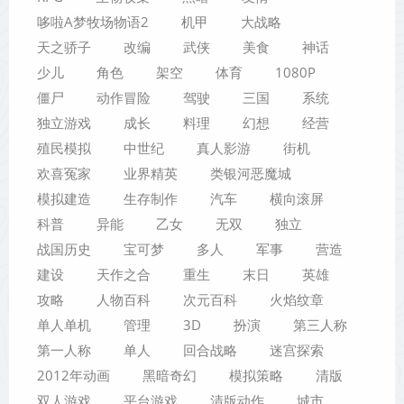
哆啦A梦牧场物语2
机甲
大战略
天之骄子
改编
武侠
美食
神话
少儿
角色
架空
体育
1080P
僵尸
动作冒险
驾驶
三国
系统
独立游戏
成长
料理
幻想
经营
殖民模拟
中世纪
真人影游
街机
欢喜冤家
业界精英
类银河恶魔城
模拟建造
生存制作
汽车
横向滚屏
科普
异能
乙女
无双
独立
战国历史
宝可梦
多人
军事
营造
建设
天作之合
重生
末日
英雄
攻略
人物百科
次元百科
火焰纹章
单人单机
管理
3D
扮演
第三人称
第一人称
单人
回合战略
迷宫探索
2012年动画
黑暗奇幻
模拟策略
清版
双人游戏
平台游戏
清版动作
城市