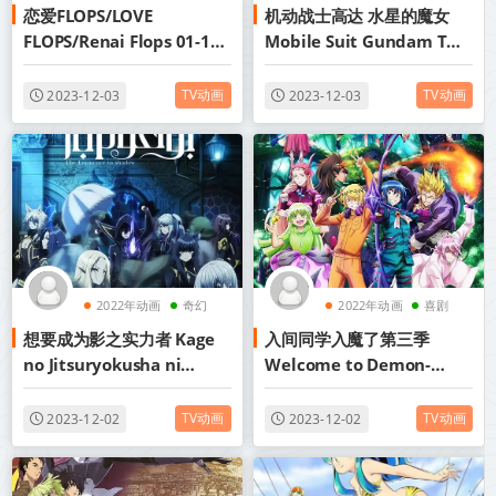
恋爱FLOPS/LOVE
机动战士高达 水星的魔女
喜剧
科幻
FLOPS/Renai Flops 01-12
Mobile Suit Gundam The
1080p 简日双语 2022年十
Witch from Mercury 00-
月新番
12合集 1080p MP4 简繁内
TV动画
TV动画
2023-12-03
2023-12-03
嵌 2022年十月新番
2022年动画
奇幻
2022年动画
喜剧
想要成为影之实力者 Kage
入间同学入魔了第三季
冒险
校园
no Jitsuryokusha ni
Welcome to Demon-
Naritakute 1-20合集 简日
School, Iruma-kun 1-21合
双语 1080P MP4 2022十月
集 1080 mp4 2022十月新
TV动画
TV动画
2023-12-02
2023-12-02
新番
番