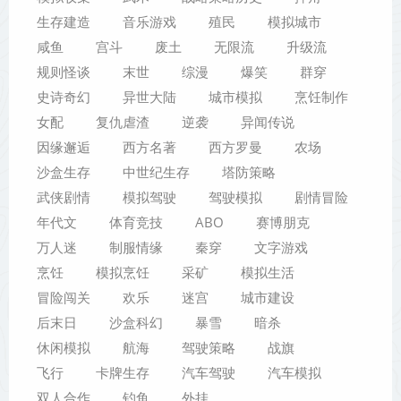
生存建造
音乐游戏
殖民
模拟城市
咸鱼
宫斗
废土
无限流
升级流
规则怪谈
末世
综漫
爆笑
群穿
史诗奇幻
异世大陆
城市模拟
烹饪制作
女配
复仇虐渣
逆袭
异闻传说
因缘邂逅
西方名著
西方罗曼
农场
沙盒生存
中世纪生存
塔防策略
武侠剧情
模拟驾驶
驾驶模拟
剧情冒险
年代文
体育竞技
ABO
赛博朋克
万人迷
制服情缘
秦穿
文字游戏
烹饪
模拟烹饪
采矿
模拟生活
冒险闯关
欢乐
迷宫
城市建设
后末日
沙盒科幻
暴雪
暗杀
休闲模拟
航海
驾驶策略
战旗
飞行
卡牌生存
汽车驾驶
汽车模拟
双人合作
钓鱼
外挂