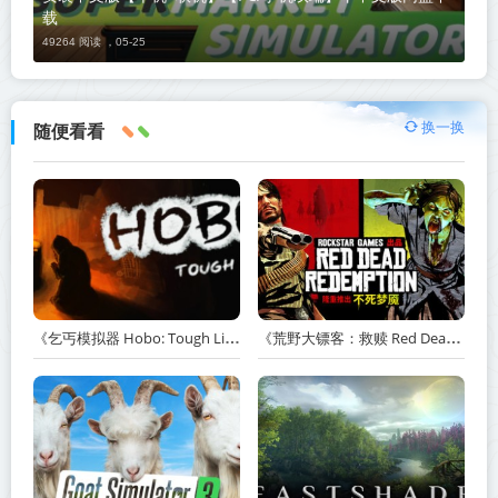
载
49264 阅读 ，
05-25
换一换
随便看看
《乞丐模拟器 Hobo: Tough Life》v1.20.010-赠原声带+解锁全人物满级通关存档+多项修改器【单机+联机】丨中文版网盘下载
《荒野大镖客：救赎 Red Dead Redemption》v1.0.42.46611-送修改器丨中文版网盘下载