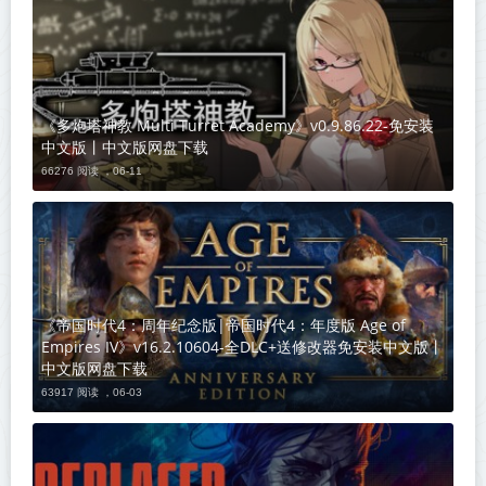
《多炮塔神教 Multi Turret Academy》v0.9.86.22-免安装
中文版丨中文版网盘下载
66276 阅读 ，
06-11
《帝国时代4：周年纪念版|帝国时代4：年度版 Age of
Empires IV》v16.2.10604-全DLC+送修改器免安装中文版丨
中文版网盘下载
63917 阅读 ，
06-03