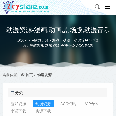
动漫资源-漫画,动画,剧场版,动漫音乐
次元share致力于分享游戏、动漫、小说等ACGN资
源，破解游戏,动漫资源,免费小说,ACG,PC游
戏,switch游戏,金手指，动画电影,动画片,全本小说,
完本小说,txt下载,游戏攻略,精美壁纸，ACGN资讯，
并提供网盘下载
首页
动漫资源
当前位置：
分类
游戏资源
动漫资源
ACG资讯
VIP专区
小说下载
资源下载