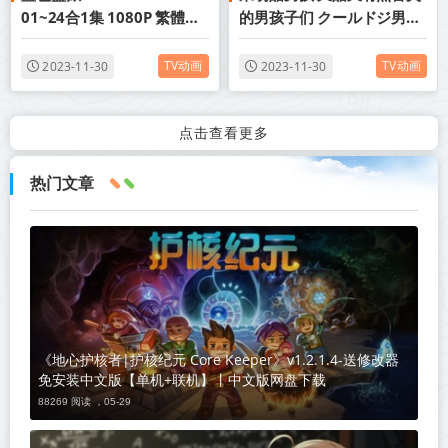
01~24合1集 1080P 繁體內
的男孩子们 クールドジ男子
嵌 2022年十月新番
Cool Doji Danshi S01 01-
24合集 简繁字幕1080p
TV动画
TV动画
2023-11-30
2023-11-30
2022年十月新番
点击查看更多
热门文章
《地心护核者|护核纪元 Core Keeper》v1.2.1.4-送修改器
免安装中文版【单机+联机】丨中文版网盘下载
88269 阅读 ，
05-29