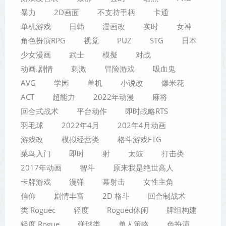
暴力
2D画面
不支持手柄
卡通
单机游戏
日韩
漫画改
实时
女神
角色扮演RPG
视觉
PUZ
STG
日本
少女漫画
武士
模擬
对战
动画.剧情
刺激
冒险游戏
吸血鬼
AVG
学园
单机
小说改
爆米花
ACT
超能力
2022年动漫
麻将
回合式战术
平台动作
即时战略RTS
羽毛球
2022年4月
202年4月动画
游戏改
模拟经营类
格斗游戏FTG
菜鸟入门
即时
射
太鼓
打击类
2017年动画
智斗
原来我是绝世高人
卡牌游戏
漫弹
幕射击
女性主角
信仰
剧情丰富
2D 格斗
回合制战术
类 Roguec
轻度
Rogued休闲
牌组构建
轻度 Rogue
弹球类
单人策略
色扮演