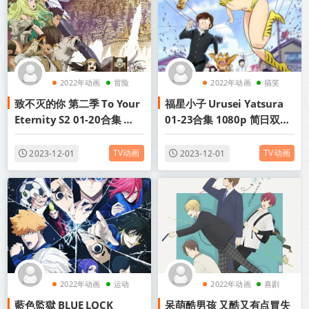
2022年动画
冒险
2022年动画
搞笑
致不灭的你 第二季 To Your
福星小子 Urusei Yatsura
奇幻
Eternity S2 01-20合集 简
01-23合集 1080p 简日双语
繁日语字幕 720P MP4 2022
2022十月新番
年十月新番
TV动画
TV动画
2023-12-01
2023-12-01
2022年动画
运动
2022年动画
喜剧
藍色監獄 BLUE LOCK
呆萌酷男孩 又酷又有点冒失