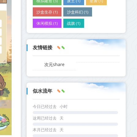
模拟建造 (5)
废土 (1)
逆袭 (1)
沙盒生存 (1)
沙盒科幻 (1)
休闲模拟 (1)
战旗 (1)
友情链接
次元share
似水流年
今日已经过去
小时
这周已经过去
天
本月已经过去
天