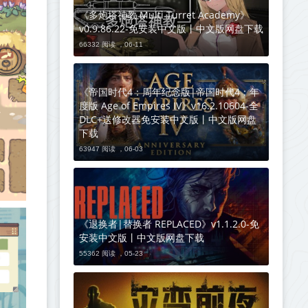
《多炮塔神教 Multi Turret Academy》
v0.9.86.22-免安装中文版丨中文版网盘下载
66332 阅读 ，
06-11
《帝国时代4：周年纪念版|帝国时代4：年
度版 Age of Empires IV》v16.2.10604-全
DLC+送修改器免安装中文版丨中文版网盘
下载
63947 阅读 ，
06-03
《退换者|替换者 REPLACED》v1.1.2.0-免
安装中文版丨中文版网盘下载
55362 阅读 ，
05-23