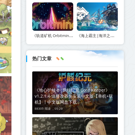
《轨道矿机 Orbitmine》Build.24135737-免安装中文版丨中文版网盘下载
《海上霸主|海洋之王|七海之王 King of Seas》v1.20-免安装中文版丨中文版网盘下载
热门文章
《地心护核者|护核纪元 Core Keeper》
v1.2.1.4-送修改器免安装中文版【单机+联
机】丨中文版网盘下载
88305 阅读 ，
05-29