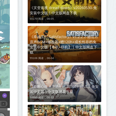
《灾变前夜 dread dawn》v20260530-免
安装中文版丨中文版网盘下载
55170 阅读 ，
06-05
《幸福工厂 Satisfactory》v1.2.2.2-赠官方
原声BGM+修改器+赠120h+成长性存档免
安装中文版【单机+联机】丨中文版网盘下
载
55106 阅读 ，
06-04
《血断心连 A Tithe in Blood》v1.0.3-免安
装中文版丨中文版网盘下载
54895 阅读 ，
06-02