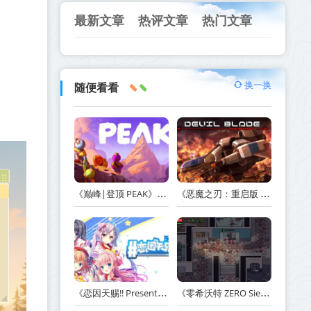
最新文章
热评文章
热门文章
换一换
随便看看
《巅峰|登顶 PEAK》v1.47.a【单机+联机】丨中文版网盘下载
《恶魔之刃：重启版 DEVIL BLADE REBOOT》v1.2.4-免安装中文版丨中文版网盘下载
《恋因天赐!! Present From Angel Template!! An Angel's Gift》Build.23930554-免安装中文版丨中文版网盘下载
《零希沃特 ZERO Sievert》v1.2.59-免安装中文版丨中文版网盘下载