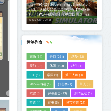
《超市模拟器 Supermarket Simulator》
v1.3.1-送修改器免安装中文版【单机+联
机】【PC/手机双端】丨中文版网盘下载
49301 阅读 ，
05-25
标签列表
宠物 (54)
奇幻 (261)
恋爱 (52)
魔幻 (22)
休闲 (103)
转生 (1)
STG (1)
学园 (1)
第三人称 (3)
2022年动漫 (1)
打击类 (1)
单人 (3)
驾驶 (6)
弹幕射击 (13)
剧情互动 (1)
营造 (4)
穿书 (3)
城市营造 (21)