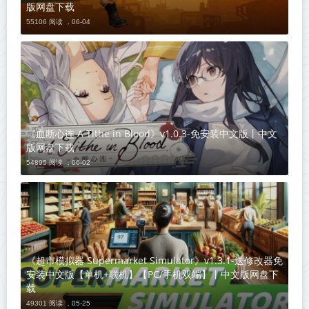
版网盘下载
55106 阅读 ，
06-04
《血断心连 A Tithe in Blood》v1.0.3-免安装中文版丨中文
版网盘下载
54895 阅读 ，
06-02
《超市模拟器 Supermarket Simulator》v1.3.1-送修改器免
安装中文版【单机+联机】【PC/手机双端】丨中文版网盘下
载
49301 阅读 ，
05-25