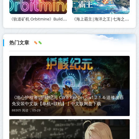
《轨道矿机 Orbitmine》Build.24135737-免安装中文版丨中文版网盘下载
《海上霸主|海洋之王|七海之王 King of Seas》v1.20-免安装中文版丨中文版网盘下载
热门文章
《地心护核者|护核纪元 Core Keeper》v1.2.1.4-送修改器
免安装中文版【单机+联机】丨中文版网盘下载
88305 阅读 ，
05-29