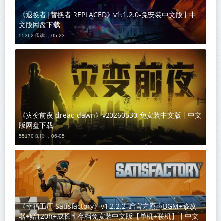
《退换者|替换者 REPLACED》v1.1.2.0-免安装中文版丨中
文版网盘下载
55362 阅读 ，
05-23
《灾变前夜 dread dawn》v20260530-免安装中文版丨中文
版网盘下载
55170 阅读 ，
06-05
《幸福工厂 Satisfactory》v1.2.2.2-赠官方原声BGM+修改
器+赠120h+成长性存档免安装中文版【单机+联机】丨中文