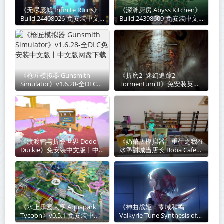
《无尽废墟 Infinite Ruins》
《深渊厨房 Abyss Kitchen》
Build.24408026-免安装中文
Build.24398609-免安装中文
版丨中文版网盘下载
版丨中文版网盘下载
《枪匠模拟器 Gunsmith
《折磨2|迷幻追踪2‌
Simulator》v1.6.28-全DLC免
Tormentum II》免安装英文
安装中文版丨中文版网盘下载
版丨中文版网盘下载
《渡渡鸭与折叠世界 Dodo
《奶茶店模拟器 – 重生之我在
Duckie》免安装中文版丨中
冰堡甜城当店长 Boba Cafe
文版网盘下载
Simulator》v1.034-免安装中
文版丨中文版网盘下载
《水上乐园大亨 Aquapark
《神曲战姬：零域和鸣
Tycoon》v0.5.1-免安装中文
Valkyrie Tune Synthesis of