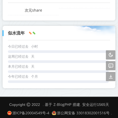
次元share
似水流年
今日已经过去
小时
这周已经过去
天
本月已经过去
天
今年已经过去
个月
Z-BlogPHP
Copyright
2022
. 基于
搭建. 安全运行
1565
天
浙ICP备20004549号-4
浙公网安备 33018302001516号
.