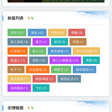
标签列表
后宫 (57)
漫改 (42)
恐怖 (85)
偶像 (9)
单人单机 (3)
暴力 (1)
扮演 (3)
学园 (1)
打击类 (1)
单人 (3)
抢先体验 (1)
2012年动画 (3)
机器人 (1)
塔防 (14)
第三人称射击 (12)
黑暗 (9)
生子 (1)
沙盒建造 (2)
种田文 (2)
城市模拟 (1)
复仇虐渣 (1)
模拟驾驶 (1)
模拟生活 (1)
休闲模拟 (1)
飞行 (1)
友情链接