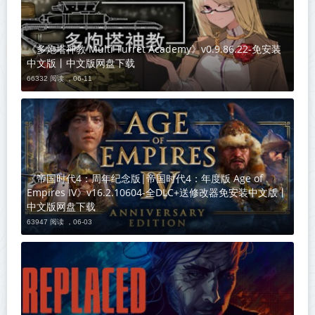
《多炮塔神教 Multi Turret Academy》v0.9.86.22-免安装
中文版丨中文版网盘下载
66332 阅读 ，
06-11
《帝国时代4：周年纪念版|帝国时代4：年度版 Age of
Empires IV》v16.2.10604-全DLC+送修改器免安装中文版丨
中文版网盘下载
63947 阅读 ，
06-03