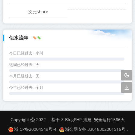
次元share
似水流年
今日已经过去
小时
这周已经过去
天
本月已经过去
天
今年已经过去
个月
Z-BlogPHP
Copyright
2022
. 基于
搭建. 安全运行
1566
天
浙ICP备20004549号-4
浙公网安备 33018302001516号
.