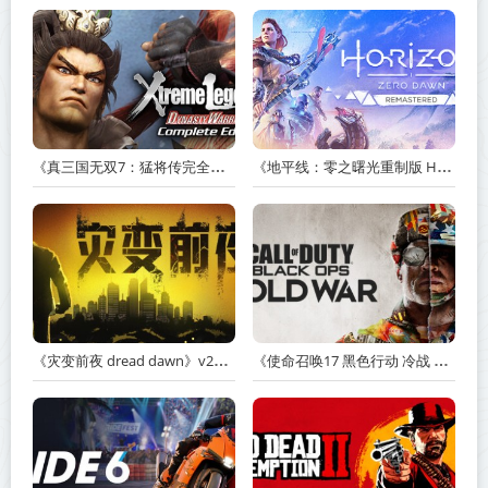
《真三国无双7：猛将传完全版 DYNASTY WARRIORS 7: Xtreme Legends Complete Edition》Build.3602035-免安装中文版【PC/手机双端】丨中文版
《地平线：零之曙光重制版 Horizon Zero Dawn Remastered》v1.5.89.0-送修改器丨中文版网盘下载
《灾变前夜 dread dawn》v20260530-免安装中文版丨中文版网盘下载
《使命召唤17 黑色行动 冷战 Call of Duty: Black Ops Cold War》v1.34.1.15931218-全DLC+送修改器丨中文版网盘下载