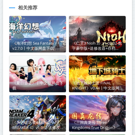
相关推荐
《海洋幻想 Sea Fantasy》
《仁王3 Nioh 3》v1.02.02-数
v2.7.0丨中文版网盘下载
字豪华版+送修改器+存档
【单机+联机】丨中文版网盘
下载
《夏日盛宴》丨中文版网盘下
《地下城骑士团 FINAL
载
KNIGHT》v0.44丨中文版网
盘下载
《高达破坏者4 GUNDAM
《三国真龙传 Three
BREAKER 4》v1.012-送修改
Kingdoms True Dragon》
器【PC/手机双端】丨中文版
v4.02丨中文版网盘下载