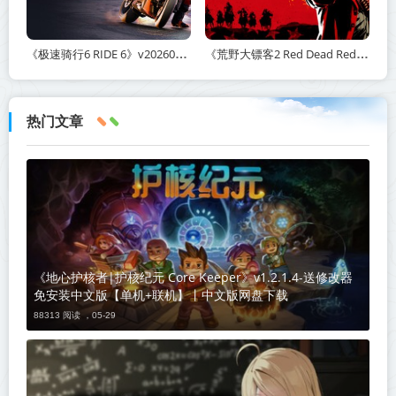
《极速骑行6 RIDE 6》v20260511-免安装中文版丨中文版网盘下载
《荒野大镖客2 Red Dead Redemption 2》v1491.50-打包mod+送修改器丨中文版网盘下载
热门文章
《地心护核者|护核纪元 Core Keeper》v1.2.1.4-送修改器
免安装中文版【单机+联机】丨中文版网盘下载
88313 阅读 ，
05-29