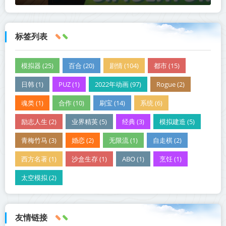
标签列表
模拟器 (25)
百合 (20)
剧情 (104)
都市 (15)
日韩 (1)
PUZ (1)
2022年动画 (97)
Rogue (2)
魂类 (1)
合作 (10)
刷宝 (14)
系统 (6)
励志人生 (2)
业界精英 (5)
经典 (3)
模拟建造 (5)
青梅竹马 (3)
婚恋 (2)
无限流 (1)
自走棋 (2)
西方名著 (1)
沙盒生存 (1)
ABO (1)
烹饪 (1)
太空模拟 (2)
友情链接