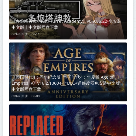
《多炮塔神教 Multi Turret Academy》v0.9.86.22-免安装
中文版丨中文版网盘下载
66340 阅读 ，
06-11
《帝国时代4：周年纪念版|帝国时代4：年度版 Age of
Empires IV》v16.2.10604-全DLC+送修改器免安装中文版丨
中文版网盘下载
63949 阅读 ，
06-03