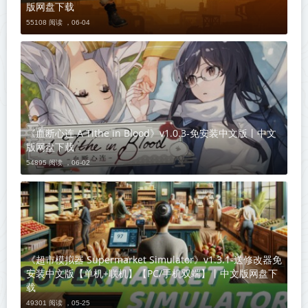
版网盘下载
55108 阅读 ，
06-04
《血断心连 A Tithe in Blood》v1.0.3-免安装中文版丨中文
版网盘下载
54895 阅读 ，
06-02
《超市模拟器 Supermarket Simulator》v1.3.1-送修改器免
安装中文版【单机+联机】【PC/手机双端】丨中文版网盘下
载
49301 阅读 ，
05-25