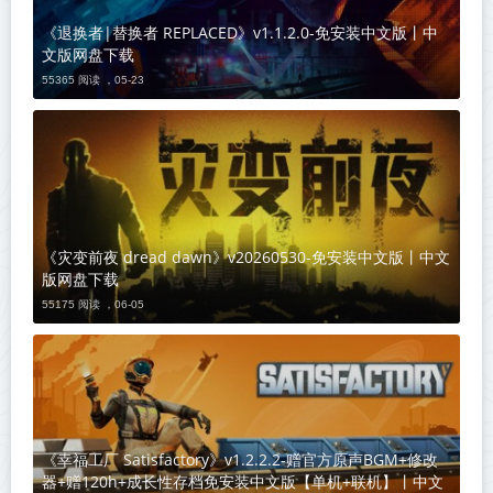
《退换者|替换者 REPLACED》v1.1.2.0-免安装中文版丨中
文版网盘下载
55365 阅读 ，
05-23
《灾变前夜 dread dawn》v20260530-免安装中文版丨中文
版网盘下载
55175 阅读 ，
06-05
《幸福工厂 Satisfactory》v1.2.2.2-赠官方原声BGM+修改
器+赠120h+成长性存档免安装中文版【单机+联机】丨中文