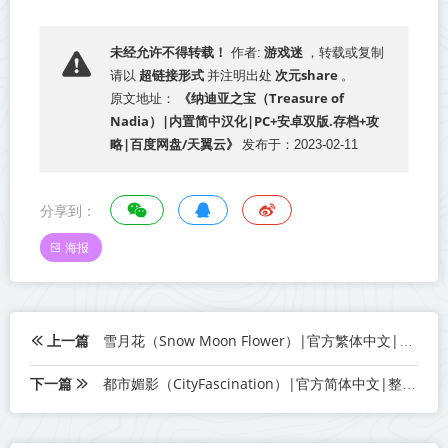
游戏迷
未经允许不得转载！
作者:
，转载或复制
超链接形式
次元share
请以
并注明出处
。
《纳迪亚之宝（Treasure of
原文地址：
Nadia）|内置简中汉化|PC+安卓双版.存档+攻
略|百度网盘/天翼云》
发布于：2023-02-11
分享到：
海报
上一篇
雪月花（Snow Moon Flower）|官方繁体中文|百度网盘/天翼云
下一篇
都市媚影（CityFascination）|官方简体中文|整合按摩店MOD|百度网盘/天翼云