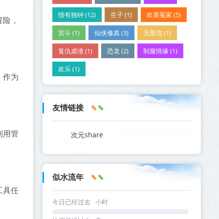
情有独钟 (12)
生子 (1)
欢喜冤家 (5)
冒险，
宫斗 (1)
仙侠修真 (3)
无限流 (1)
复仇虐渣 (1)
恐龙 (2)
制服情缘 (1)
欢乐 (1)
。作为
友情链接
利用管
次元share
似水流年
工具任
今日已经过去
小时