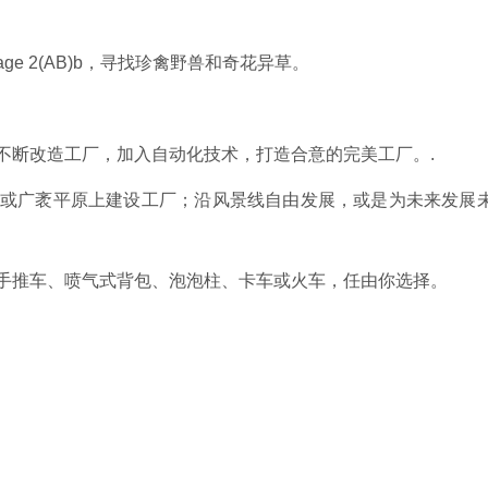
age 2(AB)b，寻找珍禽野兽和奇花异草。
。不断改造工厂，加入自动化技术，打造合意的完美工厂。.
拔或广袤平原上建设工厂；沿风景线自由发展，或是为未来发展
厂手推车、喷气式背包、泡泡柱、卡车或火车，任由你选择。