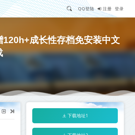
QQ登陆
注册
登录
改器+赠120h+成长性存档免安装中文
载
下载地址1