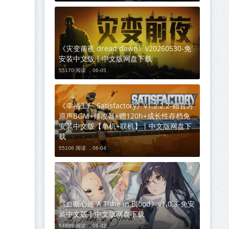
《灾变前夜 dread dawn》v20260530-免
安装中文版丨中文版网盘下载
55170 阅读 ，
06-05
《幸福工厂 Satisfactory》v1.2.2.2-赠官方
原声BGM+修改器+赠120h+成长性存档免
安装中文版【单机+联机】丨中文版网盘下
载
55106 阅读 ，
06-04
《血断心连 A Tithe in Blood》v1.0.3-免安
装中文版丨中文版网盘下载
54895 阅读 ，
06-02