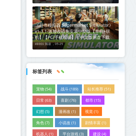
《超市模拟器 Supermarket Simulator》
v1.3.1-送修改器免安装中文版【单机+联
机】【PC/手机双端】丨中文版网盘下载
49301 阅读 ，
05-25
标签列表
宠物 (54)
战斗 (189)
站长推荐 (51)
日常 (63)
喜剧 (76)
都市 (15)
幻想 (5)
漫画改 (1)
视觉 (1)
角色 (7)
小说改 (1)
剧情丰富 (1)
机器人 (1)
平台游戏 (3)
建设 (4)