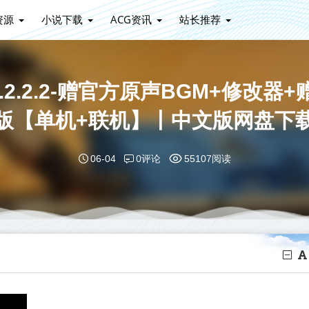
资源
小说下载
ACG资讯
站长推荐
》v1.2.2.2-赠官方原声BGM+修
版【单机+联机】丨中文版网盘下
0评论
06-04
55107阅读