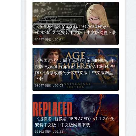
《多炮塔神教 Multi Turret Academy》
v0.9.86.22-免安装中文版丨中文版网盘下载
66332 阅读 ，
06-11
《帝国时代4：周年纪念版|帝国时代4：年
度版 Age of Empires IV》v16.2.10604-全
DLC+送修改器免安装中文版丨中文版网盘
下载
63947 阅读 ，
06-03
《退换者|替换者 REPLACED》v1.1.2.0-免
安装中文版丨中文版网盘下载
55362 阅读 ，
05-23