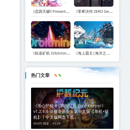
《恋因天赐!! Present From Angel Template!! An Angel's Gift》Build.23930554-免安装中文版丨中文版网盘下载
《零希沃特 ZERO Sievert》v1.2.59-免安装中文版丨中文版网盘下载
《轨道矿机 Orbitmine》Build.24135737-免安装中文版丨中文版网盘下载
《海上霸主|海洋之王|七海之王 King of Seas》v1.20-免安装中文版丨中文版网盘下载
热门文章
《地心护核者|护核纪元 Core Keeper》
v1.2.1.4-送修改器免安装中文版【单机+联
机】丨中文版网盘下载
88305 阅读 ，
05-29