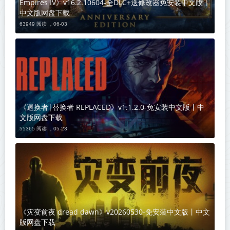
Empires IV》v16.2.10604-全DLC+送修改器免安装中文版丨
中文版网盘下载
63949 阅读 ，
06-03
《退换者|替换者 REPLACED》v1.1.2.0-免安装中文版丨中
文版网盘下载
55365 阅读 ，
05-23
《灾变前夜 dread dawn》v20260530-免安装中文版丨中文
版网盘下载