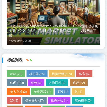
《超市模拟器 Supermarket Simulator》v1.3.1-送修改器免
安装中文版【单机+联机】【PC/手机双端】丨中文版网盘下
载
49301 阅读 ，
05-25
标签列表
动画 (29)
模拟器 (25)
模拟经营 (109)
体育 (6)
休闲 (103)
仙侠 (2)
人物百科 (3)
解谜 (42)
单人单机 (3)
单机游戏 (1)
STG (1)
射 (1)
2D (2)
像素图形 (27)
抢先体验 (1)
殖民模拟 (5)