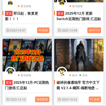
暂无标签
暂无标签
即日起，恢复更
2025年12月 更新
置顶
置顶
新！！！
Switch近期热门游戏 汇总贴
PC游戏
SWITCH
2023-10-01
2025-12-09
暂无标签
娱乐
活动
2025年12月-PC近期热
破碎的像素地牢 官方中文下
置顶
门游戏 汇总贴
载 V2.1.4-幽冥-魂断地堡 网
盘下载
游戏资源
PC游戏
2025-12-13
2023-10-22