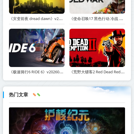
《灾变前夜 dread dawn》v20260530-免安装中文版丨中文版网盘下载
《使命召唤17 黑色行动 冷战 Call of Duty: Black Ops Cold War》v1.34.1.15931218-全DLC+送修改器丨中文版网盘下载
《极速骑行6 RIDE 6》v20260511-免安装中文版丨中文版网盘下载
《荒野大镖客2 Red Dead Redemption 2》v1491.50-打包mod+送修改器丨中文版网盘下载
热门文章