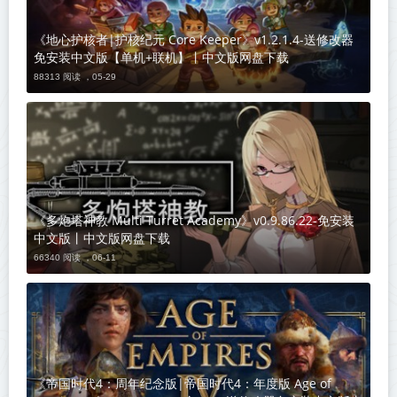
《地心护核者|护核纪元 Core Keeper》v1.2.1.4-送修改器
免安装中文版【单机+联机】丨中文版网盘下载
88313 阅读 ，
05-29
《多炮塔神教 Multi Turret Academy》v0.9.86.22-免安装
中文版丨中文版网盘下载
66340 阅读 ，
06-11
《帝国时代4：周年纪念版|帝国时代4：年度版 Age of