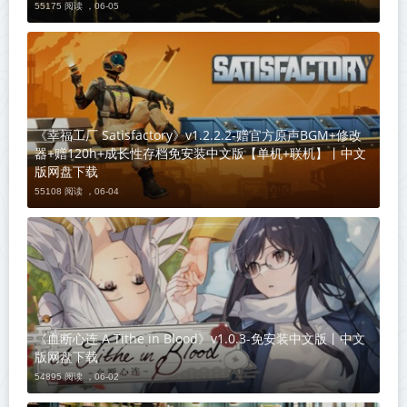
55175 阅读 ，
06-05
《幸福工厂 Satisfactory》v1.2.2.2-赠官方原声BGM+修改
器+赠120h+成长性存档免安装中文版【单机+联机】丨中文
版网盘下载
55108 阅读 ，
06-04
《血断心连 A Tithe in Blood》v1.0.3-免安装中文版丨中文
版网盘下载
54895 阅读 ，
06-02