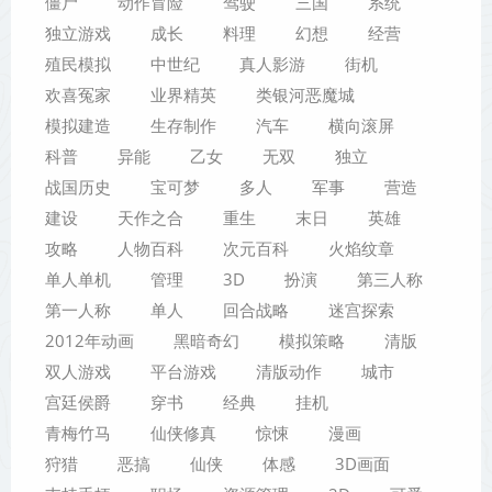
僵尸
动作冒险
驾驶
三国
系统
独立游戏
成长
料理
幻想
经营
殖民模拟
中世纪
真人影游
街机
欢喜冤家
业界精英
类银河恶魔城
模拟建造
生存制作
汽车
横向滚屏
科普
异能
乙女
无双
独立
战国历史
宝可梦
多人
军事
营造
建设
天作之合
重生
末日
英雄
攻略
人物百科
次元百科
火焰纹章
单人单机
管理
3D
扮演
第三人称
第一人称
单人
回合战略
迷宫探索
2012年动画
黑暗奇幻
模拟策略
清版
双人游戏
平台游戏
清版动作
城市
宫廷侯爵
穿书
经典
挂机
青梅竹马
仙侠修真
惊悚
漫画
狩猎
恶搞
仙侠
体感
3D画面