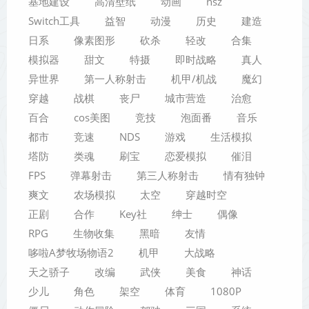
基地建设
高清壁纸
动画
nsz
Switch工具
益智
动漫
历史
建造
日系
像素图形
砍杀
轻改
合集
模拟器
甜文
特摄
即时战略
真人
异世界
第一人称射击
机甲/机战
魔幻
穿越
战棋
丧尸
城市营造
治愈
百合
cos美图
竞技
泡面番
音乐
都市
竞速
NDS
游戏
生活模拟
塔防
类魂
刷宝
恋爱模拟
催泪
FPS
弹幕射击
第三人称射击
情有独钟
爽文
农场模拟
太空
穿越时空
正剧
合作
Key社
绅士
偶像
RPG
生物收集
黑暗
友情
哆啦A梦牧场物语2
机甲
大战略
天之骄子
改编
武侠
美食
神话
少儿
角色
架空
体育
1080P