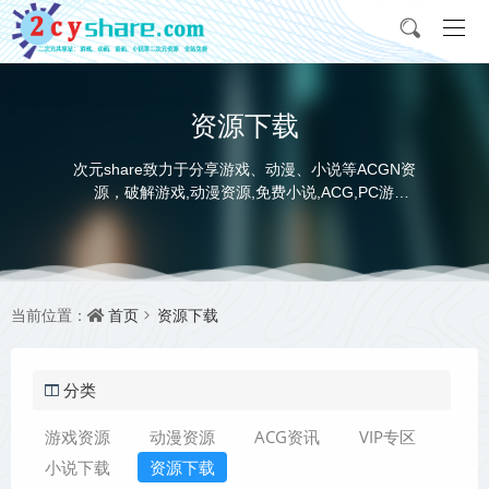
资源下载
次元share致力于分享游戏、动漫、小说等ACGN资
源，破解游戏,动漫资源,免费小说,ACG,PC游
戏,switch游戏,金手指，动画电影,动画片,全本小说,
完本小说,txt下载,游戏攻略,精美壁纸，ACGN资讯，
并提供网盘下载
首页
资源下载
当前位置：
分类
游戏资源
动漫资源
ACG资讯
VIP专区
小说下载
资源下载