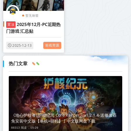
暂无标签
2025年12月-PC近期热
置顶
门游戏 汇总贴
游戏资源
2025-12-13
热门文章
《地心护核者|护核纪元 Core Keeper》v1.2.1.4-送修改器
免安装中文版【单机+联机】丨中文版网盘下载
88313 阅读 ，
05-29