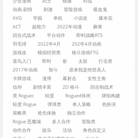
少女漫画
武士
模擬
对战
动画.剧情
刺激
冒险游戏
吸血鬼
AVG
学园
单机
小说改
爆米花
ACT
超能力
2022年动漫
麻将
回合式战术
平台动作
即时战略RTS
羽毛球
2022年4月
202年4月动画
游戏改
模拟经营类
格斗游戏FTG
菜鸟入门
即时
射
太鼓
打击类
2017年动画
智斗
原来我是绝世高人
卡牌游戏
漫弹
幕射击
女性主角
信仰
剧情丰富
2D 格斗
回合制战术
类 Roguec
轻度
Rogued休闲
牌组构建
轻度 Rogue
弹球类
单人策略
色扮演
策略类
抢先体验
独立动作
Rogue 恶魔城
多人合作
冒险类
动作合作
娱乐
活动
角色自定义