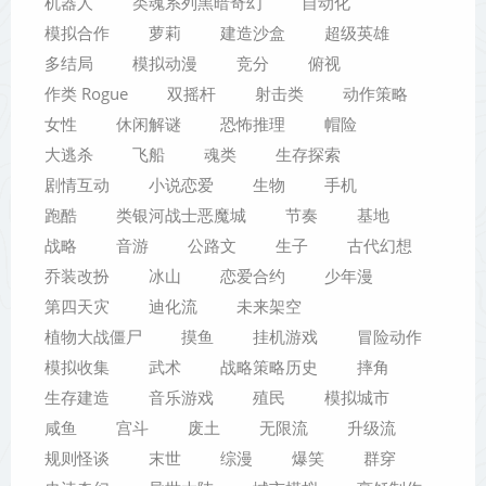
机器人
类魂系列黑暗奇幻
自动化
模拟合作
萝莉
建造沙盒
超级英雄
多结局
模拟动漫
竞分
俯视
作类 Rogue
双摇杆
射击类
动作策略
女性
休闲解谜
恐怖推理
帽险
大逃杀
飞船
魂类
生存探索
剧情互动
小说恋爱
生物
手机
跑酷
类银河战士恶魔城
节奏
基地
战略
音游
公路文
生子
古代幻想
乔装改扮
冰山
恋爱合约
少年漫
第四天灾
迪化流
未来架空
植物大战僵尸
摸鱼
挂机游戏
冒险动作
模拟收集
武术
战略策略历史
摔角
生存建造
音乐游戏
殖民
模拟城市
咸鱼
宫斗
废土
无限流
升级流
规则怪谈
末世
综漫
爆笑
群穿