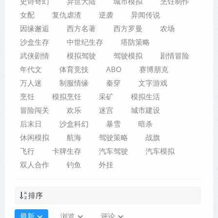
史诗奇幻
异世大陆
城市模拟
烹饪制作
女配
复仇虐渣
逆袭
异闻传说
因缘邂逅
西方名著
西方罗曼
农场
沙盒生存
中世纪生存
塔防策略
武侠剧情
模拟驾驶
驾驶模拟
剧情冒险
年代文
体育竞技
ABO
赛博朋克
万人迷
制服情缘
秦穿
文字游戏
烹饪
模拟烹饪
采矿
模拟生活
冒险闯关
欢乐
迷宫
城市建设
后末日
沙盒科幻
暴雪
暗杀
休闲模拟
航海
驾驶策略
战旗
飞行
卡牌生存
汽车驾驶
汽车模拟
双人合作
钓鱼
外挂
排序
最新
浏览
评论