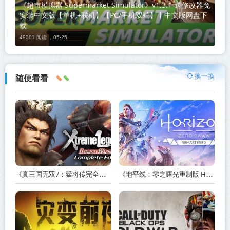
《超市模拟器 Supermarket Simulator》v1.3.1-送修改器免
安装中文版【单机+联机】【PC/手机双端】丨中文版网盘下
载
49301 阅读 ，
05-25
换一换
随便看看
《真三国无双7：猛将传完全版 DYNASTY WARRIORS 7: Xtreme Legends Complete Edition》Build.3602035-免安装中文版【PC/手机双端】丨中文版
《地平线：零之曙光重制版 Horizon Zero Dawn Remastered》v1.5.89.0-送修改器丨中文版网盘下载