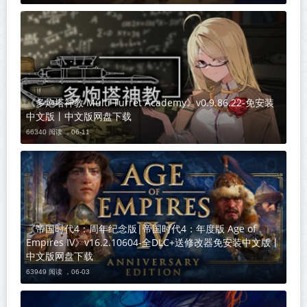
《多炮塔神教 Multi Turret Academy》v0.9.86.22-免安装
中文版丨中文版网盘下载
66340 阅读 ，
06-11
《帝国时代4：周年纪念版|帝国时代4：年度版 Age of
Empires IV》v16.2.10604-全DLC+送修改器免安装中文版丨
中文版网盘下载
63949 阅读 ，
06-03