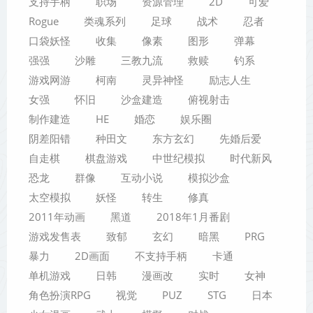
支持手柄
职场
资源管理
2D
可爱
Rogue
类魂系列
足球
战术
忍者
口袋妖怪
收集
像素
图形
弹幕
强强
沙雕
三教九流
救赎
钓系
游戏网游
柯南
灵异神怪
励志人生
女强
怀旧
沙盒建造
俯视射击
制作建造
HE
婚恋
娱乐圈
阴差阳错
种田文
东方玄幻
先婚后爱
自走棋
棋盘游戏
中世纪模拟
时代新风
恐龙
群像
互动小说
模拟沙盒
太空模拟
妖怪
转生
修真
2011年动画
黑道
2018年1月番剧
游戏发售表
致郁
玄幻
暗黑
PRG
暴力
2D画面
不支持手柄
卡通
单机游戏
日韩
漫画改
实时
女神
角色扮演RPG
视觉
PUZ
STG
日本