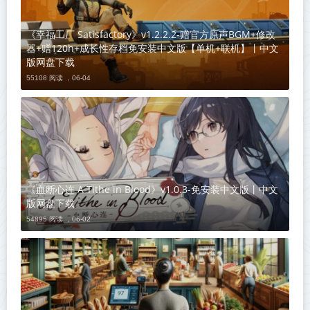
《幸福工厂 Satisfactory》v1.2.2.2-赠官方原声BGM+修改
器+赠120h+成长性存档免安装中文版【单机+联机】丨中文
版网盘下载
55108 阅读 ，
06-04
《血断心连 A Tithe in Blood》v1.0.3-免安装中文版丨中文
版网盘下载
54895 阅读 ，
06-02