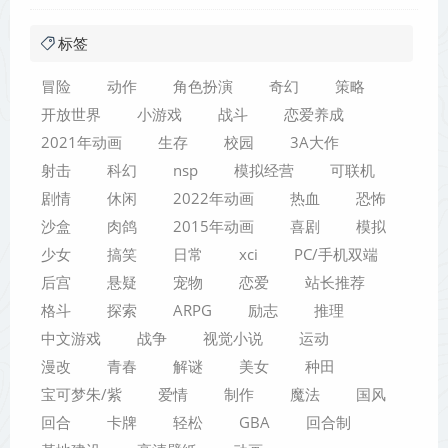
标签
冒险
动作
角色扮演
奇幻
策略
开放世界
小游戏
战斗
恋爱养成
2021年动画
生存
校园
3A大作
射击
科幻
nsp
模拟经营
可联机
剧情
休闲
2022年动画
热血
恐怖
沙盒
肉鸽
2015年动画
喜剧
模拟
少女
搞笑
日常
xci
PC/手机双端
后宫
悬疑
宠物
恋爱
站长推荐
格斗
探索
ARPG
励志
推理
中文游戏
战争
视觉小说
运动
漫改
青春
解谜
美女
种田
宝可梦朱/紫
爱情
制作
魔法
国风
回合
卡牌
轻松
GBA
回合制