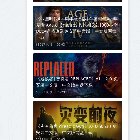
《帝国时代4：周年纪念版|帝国时代4：年
度版 Age of Empires IV》v16.2.10604-全
DLC+送修改器免安装中文版丨中文版网盘
下载
63917 阅读 ，
06-03
《退换者|替换者 REPLACED》v1.1.2.0-免
安装中文版丨中文版网盘下载
55327 阅读 ，
05-23
《灾变前夜 dread dawn》v20260530-免
安装中文版丨中文版网盘下载
55121 阅读 ，
06-05