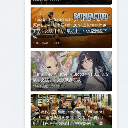
《幸福工厂 Satisfactory》v1.2.2.2-赠官方
原声BGM+修改器+赠120h+成长性存档免
安装中文版【单机+联机】丨中文版网盘下
载
55072 阅读 ，
06-04
《血断心连 A Tithe in Blood》v1.0.3-免安
装中文版丨中文版网盘下载
54841 阅读 ，
06-02
《超市模拟器 Supermarket Simulator》
v1.3.1-送修改器免安装中文版【单机+联
机】【PC/手机双端】丨中文版网盘下载