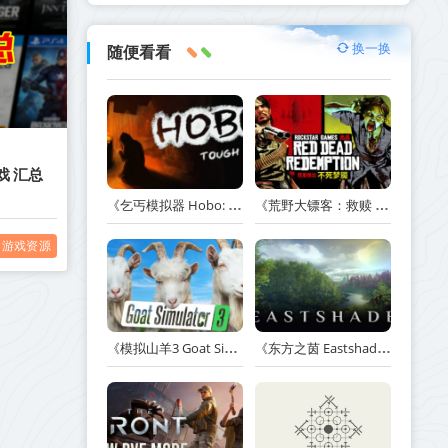
换一换
随便看看
戏 汇总
《乞丐模拟器 Hobo: Tough Life》v1.20.010-赠原声带+解锁全人物满级通关存档+多项修改器【单机+联机】丨中文版网盘下载
《荒野大镖客：救赎 Red Dead Redemption》v1.0.42.46611-送修改器丨中文版网盘下载
游戏资源
《模拟山羊3 Goat Simulator 3》v1.2.0.2-全DLC+含重制版【单机+联机】【PC/手机双端】丨中文版网盘下载
《东方之茵 Eastshade》Build.20251455-免安装中文版丨中文版网盘下载