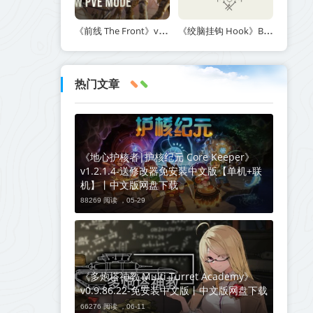
《前线 The Front》v1.5.7丨中文版网盘下载
《绞脑挂钩 Hook》Build.21678887-免安装中文版丨中文版网盘下载
热门文章
《地心护核者|护核纪元 Core Keeper》
v1.2.1.4-送修改器免安装中文版【单机+联
机】丨中文版网盘下载
88269 阅读 ，
05-29
《多炮塔神教 Multi Turret Academy》
v0.9.86.22-免安装中文版丨中文版网盘下载
66276 阅读 ，
06-11