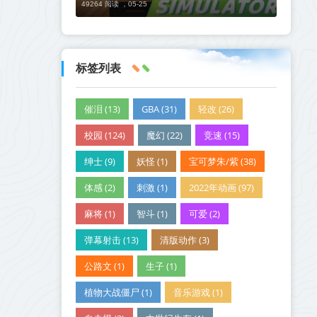
49264 阅读 ，
05-25
标签列表
催泪 (13)
GBA (31)
轻改 (26)
校园 (124)
魔幻 (22)
竞速 (15)
绅士 (9)
妖怪 (1)
宝可梦朱/紫 (38)
体感 (2)
刺激 (1)
2022年动画 (97)
麻将 (1)
智斗 (1)
可爱 (2)
弹幕射击 (13)
清版动作 (3)
公路文 (1)
生子 (1)
植物大战僵尸 (1)
音乐游戏 (1)