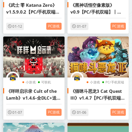
《武士 零 Katana Zero》
《黑神话悟空像素版》
像素图形
动作
像素图形
v1.5.9.0.2【PC/手机双端】
v0.9【PC/手机双端】丨中
丨中文版网盘下载
文版网盘下载
PC游戏
PC游戏
01-12
01-07
小游戏
可联机
小游戏
PC/手机双端
《咩咩启示录 Cult of the
《猫咪斗恶龙3 Cat Quest
PC/手机双端
动作
Lamb》v1.4.6-全DLC+送修
III》v1.4.7【PC/手机双端】
改器【单机+联机】【PC/手
丨中文版网盘下载
机双端】丨中文版网盘下载
PC游戏
PC游戏
01-07
01-06