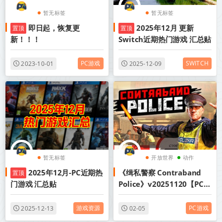
暂无标签
暂无标签
即日起，恢复更
2025年12月 更新
置顶
置顶
新！！！
Switch近期热门游戏 汇总贴
PC游戏
SWITCH
2023-10-01
2025-12-09
暂无标签
开放世界
动作
2025年12月-PC近期热
《缉私警察 Contraband
置顶
模拟
门游戏 汇总贴
Police》v20251120【PC/
手机双端】丨中文版网盘下
载
游戏资源
PC游戏
2025-12-13
02-05