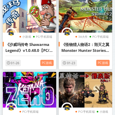
小游戏
PC/手机双端
3A大作
PC/手机双端
《沙威玛传奇 Shawarma
《怪物猎人物语2：毁灭之翼
模拟
角色扮演
Legend》v1.0.48.0【PC/手
Monster Hunter Stories
机双端】丨中文版网盘下载
2: Wings of Ruin》v1.6.1-
全DLC+送修改器【PC/手机
PC游戏
PC游戏
01-26
01-23
双端】丨中文版网盘下载
PC/手机双端
PC/手机双端
小游戏