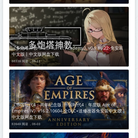
《多炮塔神教 Multi Turret Academy》v0.9.86.22-免安装
中文版丨中文版网盘下载
66339 阅读 ，
06-11
《帝国时代4：周年纪念版|帝国时代4：年度版 Age of
Empires IV》v16.2.10604-全DLC+送修改器免安装中文版丨
中文版网盘下载
63949 阅读 ，
06-03