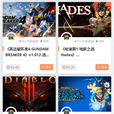
PC/手机双端
动作
PC/手机双端
动作
《高达破坏者4 GUNDAM
《哈迪斯1 地狱之战
砍杀
肉鸽
BREAKER 4》v1.012-送修
Hades》
改器【PC/手机双端】丨中文
v1.38290.H1【PC/手机双
版网盘下载
端】丨中文版网盘下载
PC游戏
PC游戏
02-05
01-31