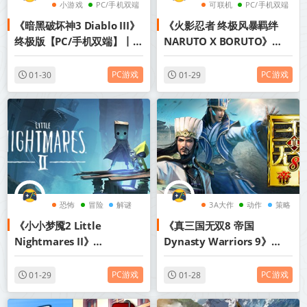
小游戏
PC/手机双端
可联机
PC/手机双端
《暗黑破坏神3 Diablo III》
《火影忍者 终极风暴羁绊
动作
终极版【PC/手机双端】丨中
NARUTO X BORUTO》
文版网盘下载
v1.60-全DLC【单机+联机】
【PC/手机双端】丨中文版网
PC游戏
PC游戏
01-30
01-29
盘下载
恐怖
冒险
解谜
3A大作
动作
策略
《小小梦魇2 Little
《真三国无双8 帝国
Nightmares II》
Dynasty Warriors 9》
v1165【PC/手机双端】丨中
v1.0.1.1-全DLC【PC/手机双
文版网盘下载
端】丨中文版网盘下载
PC游戏
PC游戏
01-29
01-28