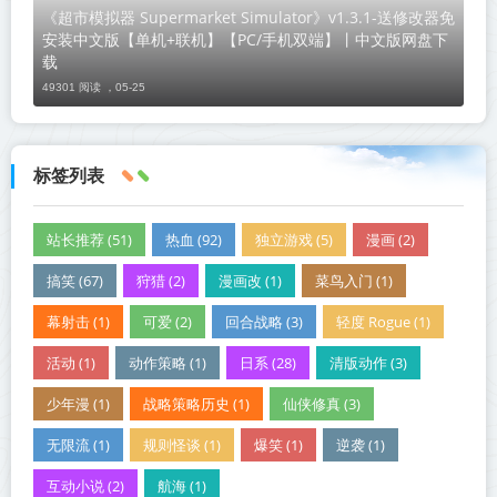
《超市模拟器 Supermarket Simulator》v1.3.1-送修改器免
安装中文版【单机+联机】【PC/手机双端】丨中文版网盘下
载
49301 阅读 ，
05-25
标签列表
站长推荐 (51)
热血 (92)
独立游戏 (5)
漫画 (2)
搞笑 (67)
狩猎 (2)
漫画改 (1)
菜鸟入门 (1)
幕射击 (1)
可爱 (2)
回合战略 (3)
轻度 Rogue (1)
活动 (1)
动作策略 (1)
日系 (28)
清版动作 (3)
少年漫 (1)
战略策略历史 (1)
仙侠修真 (3)
无限流 (1)
规则怪谈 (1)
爆笑 (1)
逆袭 (1)
互动小说 (2)
航海 (1)