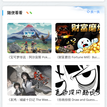
换一换
随便看看
《宝可梦传说：阿尔宙斯 Pokémon Legends Arceus》v13.2.0【PC/手机双端】丨中文版网盘下载
《财富磨坊 Fortune Mill》Build.23517590-免安装中文版丨中文版网盘下载
《哀鸿：城破十日记 The Weeping Swan Ten Days of the Citys Fall》v20260507-免安装中文版丨中文版网盘下载
《你画你猜 Draw and Guess》Build.24032411-免安装中文版丨中文版网盘下载