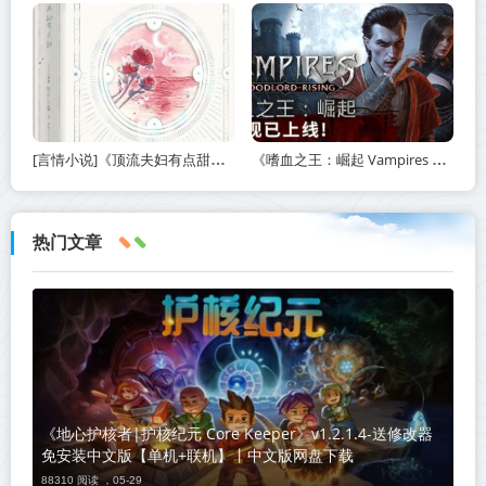
[言情小说]《顶流夫妇有点甜》作者：图样先森【完结】丨小说资源百度网盘免费txt下载
《嗜血之王：崛起 Vampires Bloodlord Rising》v1.5.0.21247-免安装中文版【单机+联机】丨中文版网盘下载
热门文章
《地心护核者|护核纪元 Core Keeper》v1.2.1.4-送修改器
免安装中文版【单机+联机】丨中文版网盘下载
88310 阅读 ，
05-29