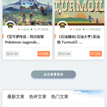
小游戏
PC/手机双端
小游戏
PC/手机双端
《宝可梦传说：阿尔宙斯
《石油骚动|石油大亨|采油
宝可梦
采矿
Pokémon Legends
热 Turmoil》
Arceus》v13.2.0【PC/手机
Build.19093932-全
双端】丨中文版网盘下载
DLC+PC+安卓+苹果三端丨
PC游戏
PC游戏
01-05
01-04
中文版网盘下载
点击查看更多
最新文章
热评文章
热门文章