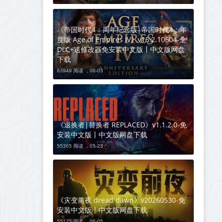
《帝国时代4：周年纪念版|帝国时代4：年
度版 Age of Empires IV》v16.2.10604-全
DLC+送修改器免安装中文版丨中文版网盘
下载
63949 阅读 ，
06-03
《退换者|替换者 REPLACED》v1.1.2.0-免
安装中文版丨中文版网盘下载
55365 阅读 ，
05-23
《灾变前夜 dread dawn》v20260530-免
安装中文版丨中文版网盘下载
55175 阅读 ，
06-05