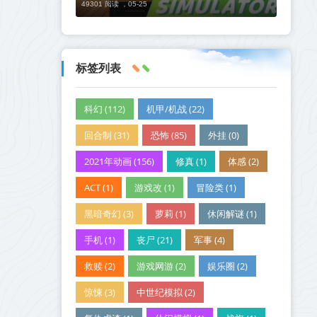
49301 阅读 ，
05-25
标签列表
科幻 (112)
机甲/机战 (22)
回合制 (31)
恐怖 (85)
外挂 (0)
2021年动画 (156)
修真 (1)
体感 (2)
ACT (1)
游戏改 (1)
冒险类 (1)
黑暗奇幻 (3)
萝莉 (1)
休闲解谜 (1)
手机 (1)
丧尸 (21)
军事 (4)
救赎 (2)
游戏网游 (2)
娱乐圈 (2)
惊悚 (3)
中世纪模拟 (2)