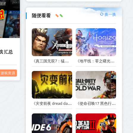
换一换
随便看看
戏 汇总
《真三国无双7：猛将传完全版 DYNASTY WARRIORS 7: Xtreme Legends Complete Edition》Build.3602035-免安装中文版【PC/手机双端】丨中文版
《地平线：零之曙光重制版 Horizon Zero Dawn Remastered》v1.5.89.0-送修改器丨中文版网盘下载
游戏资源
《灾变前夜 dread dawn》v20260530-免安装中文版丨中文版网盘下载
《使命召唤17 黑色行动 冷战 Call of Duty: Black Ops Cold War》v1.34.1.15931218-全DLC+送修改器丨中文版网盘下载