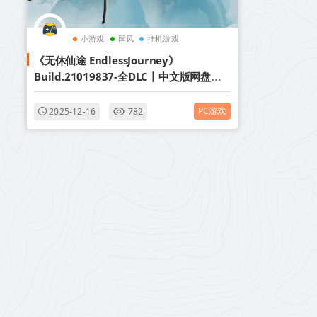
小游戏
国风
挂机游戏
《无休仙途 EndlessJourney》
Build.21019837-全DLC丨中文版网盘下
载
PC游戏
2025-12-16
782