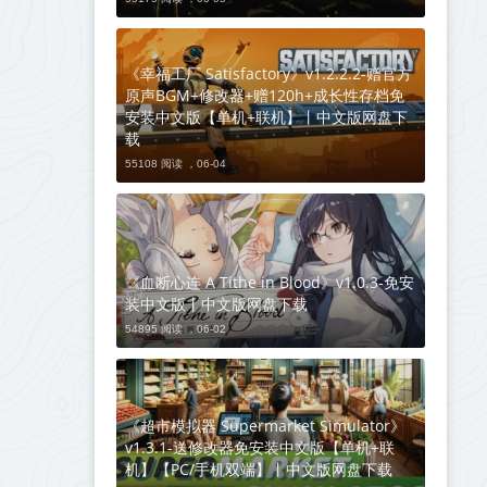
《幸福工厂 Satisfactory》v1.2.2.2-赠官方
原声BGM+修改器+赠120h+成长性存档免
安装中文版【单机+联机】丨中文版网盘下
载
55108 阅读 ，
06-04
《血断心连 A Tithe in Blood》v1.0.3-免安
装中文版丨中文版网盘下载
54895 阅读 ，
06-02
《超市模拟器 Supermarket Simulator》
v1.3.1-送修改器免安装中文版【单机+联
机】【PC/手机双端】丨中文版网盘下载