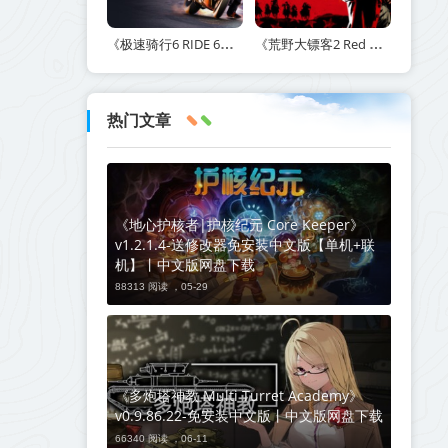
《极速骑行6 RIDE 6》v20260511-免安装中文版丨中文版网盘下载
《荒野大镖客2 Red Dead Redemption 2》v1491.50-打包mod+送修改器丨中文版网盘下载
热门文章
《地心护核者|护核纪元 Core Keeper》
v1.2.1.4-送修改器免安装中文版【单机+联
机】丨中文版网盘下载
88313 阅读 ，
05-29
《多炮塔神教 Multi Turret Academy》
v0.9.86.22-免安装中文版丨中文版网盘下载
66340 阅读 ，
06-11