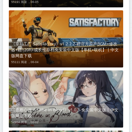
55191 阅读 ，
06-05
《幸福工厂 Satisfactory》v1.2.2.2-赠官方原声BGM+修改
器+赠120h+成长性存档免安装中文版【单机+联机】丨中文
版网盘下载
55111 阅读 ，
06-04
《血断心连 A Tithe in Blood》v1.0.3-免安装中文版丨中文
版网盘下载
54904 阅读 ，
06-02