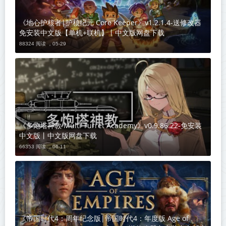
《地心护核者|护核纪元 Core Keeper》v1.2.1.4-送修改器
免安装中文版【单机+联机】丨中文版网盘下载
88324 阅读 ，
05-29
《多炮塔神教 Multi Turret Academy》v0.9.86.22-免安装
中文版丨中文版网盘下载
66353 阅读 ，
06-11
《帝国时代4：周年纪念版|帝国时代4：年度版 Age of