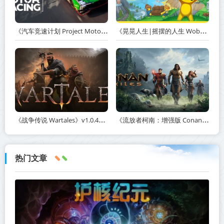
《汽车竞速计划 Project Motor Racing》v2.0.0.3-免安装中文版【单机+联机】丨中文版网盘下载
《晃晃人生|摇摆的人生 Wobbly Life》v1.0.0.3丨中文版网盘下载
《战争传说 Wartales》v1.0.46890-全DLC+送修改器免安装中文版【单机+联机】丨中文版网盘下载
《流放者柯南：增强版 Conan Exiles Enhanced》v363009-全DLC+免安装中文版【单机+联机】丨中文版网盘下载
热门文章