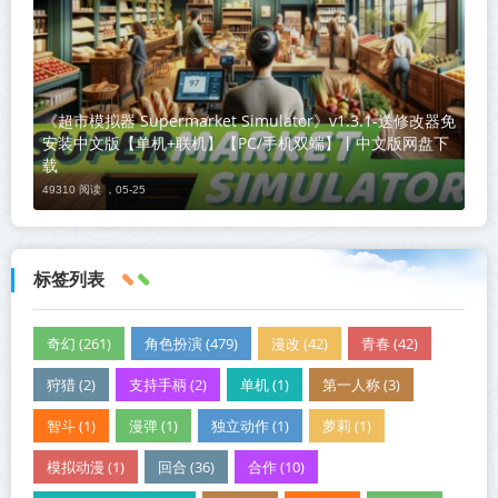
《超市模拟器 Supermarket Simulator》v1.3.1-送修改器免
安装中文版【单机+联机】【PC/手机双端】丨中文版网盘下
载
49310 阅读 ，
05-25
标签列表
奇幻 (261)
角色扮演 (479)
漫改 (42)
青春 (42)
狩猎 (2)
支持手柄 (2)
单机 (1)
第一人称 (3)
智斗 (1)
漫弹 (1)
独立动作 (1)
萝莉 (1)
模拟动漫 (1)
回合 (36)
合作 (10)