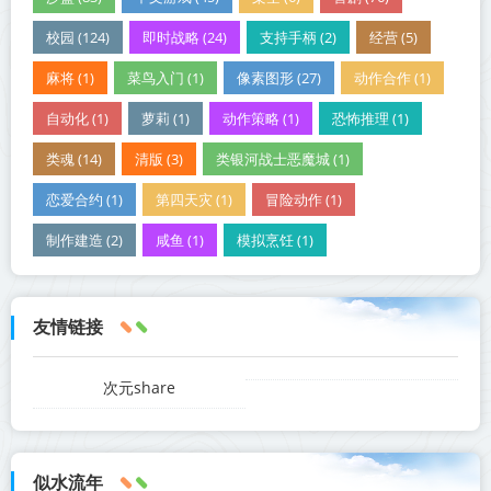
校园 (124)
即时战略 (24)
支持手柄 (2)
经营 (5)
麻将 (1)
菜鸟入门 (1)
像素图形 (27)
动作合作 (1)
自动化 (1)
萝莉 (1)
动作策略 (1)
恐怖推理 (1)
类魂 (14)
清版 (3)
类银河战士恶魔城 (1)
恋爱合约 (1)
第四天灾 (1)
冒险动作 (1)
制作建造 (2)
咸鱼 (1)
模拟烹饪 (1)
友情链接
次元share
似水流年