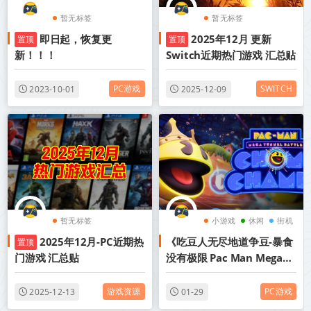
暂无标签
暂无标签
即日起，恢复更
2025年12月 更新
置顶
置顶
新！！！
Switch近期热门游戏 汇总贴
PC游戏
SWITCH
2023-10-01
2025-12-09
暂无标签
小游戏
休闲
街机
2025年12月-PC近期热
《吃豆人无尽地道争豆-暴食
置顶
门游戏 汇总贴
没有极限 Pac Man Mega
Tunnel Battle Chomp
Champs》v1.17.2.3-附吃
游戏资源
PC游戏
2025-12-13
01-29
遍世界+博物馆+【单机+联