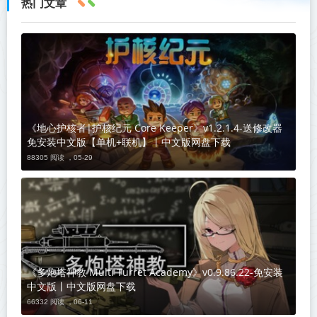
热门文章
《地心护核者|护核纪元 Core Keeper》v1.2.1.4-送修改器
免安装中文版【单机+联机】丨中文版网盘下载
88305 阅读 ，
05-29
《多炮塔神教 Multi Turret Academy》v0.9.86.22-免安装
中文版丨中文版网盘下载
66332 阅读 ，
06-11