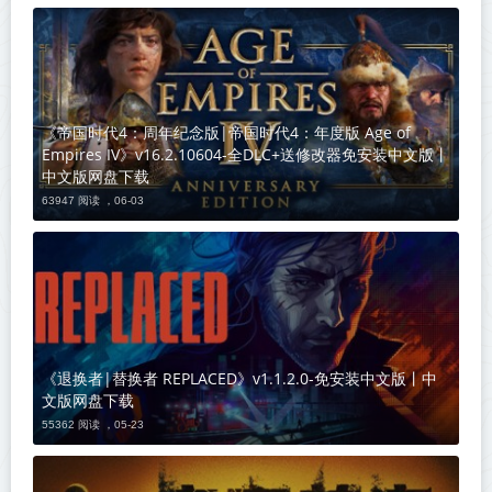
《帝国时代4：周年纪念版|帝国时代4：年度版 Age of
Empires IV》v16.2.10604-全DLC+送修改器免安装中文版丨
中文版网盘下载
63947 阅读 ，
06-03
《退换者|替换者 REPLACED》v1.1.2.0-免安装中文版丨中
文版网盘下载
55362 阅读 ，
05-23