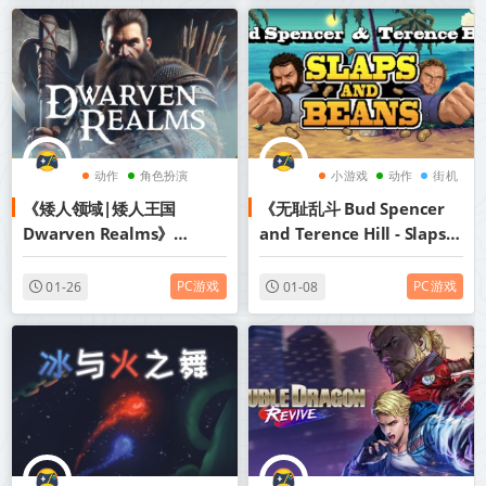
机】丨中文版网盘下载
动作
角色扮演
小游戏
动作
街机
《矮人领域|矮人王国
《无耻乱斗 Bud Spencer
肉鸽
Dwarven Realms》
and Terence Hill - Slaps
Build.21516418丨中文版网
And Beans》
盘下载
Build.7285611丨中文版网
PC游戏
PC游戏
01-26
01-08
盘下载