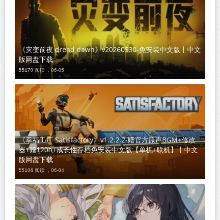
《灾变前夜 dread dawn》v20260530-免安装中文版丨中文
版网盘下载
55170 阅读 ，
06-05
《幸福工厂 Satisfactory》v1.2.2.2-赠官方原声BGM+修改
器+赠120h+成长性存档免安装中文版【单机+联机】丨中文
版网盘下载
55106 阅读 ，
06-04