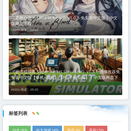
《血断心连 A Tithe in Blood》v1.0.3-免安装中文版丨中文
版网盘下载
54895 阅读 ，
06-02
《超市模拟器 Supermarket Simulator》v1.3.1-送修改器免
安装中文版【单机+联机】【PC/手机双端】丨中文版网盘下
载
49301 阅读 ，
05-25
标签列表
沙盒 (83)
中文游戏 (45)
架空 (6)
喜剧 (76)