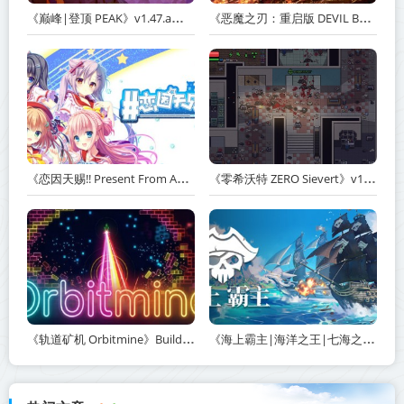
《巅峰|登顶 PEAK》v1.47.a【单机+联机】丨中文版网盘下载
《恶魔之刃：重启版 DEVIL BLADE REBOOT》v1.2.4-免安装中文版丨中文版网盘下载
《恋因天赐!! Present From Angel Template!! An Angel's Gift》Build.23930554-免安装中文版丨中文版网盘下载
《零希沃特 ZERO Sievert》v1.2.59-免安装中文版丨中文版网盘下载
《轨道矿机 Orbitmine》Build.24135737-免安装中文版丨中文版网盘下载
《海上霸主|海洋之王|七海之王 King of Seas》v1.20-免安装中文版丨中文版网盘下载