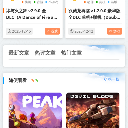
街机
音游
小游戏
动作
街机
清版
冰与火之舞 v2.9.0 全
双截龙再临 v1.2.0.0 豪华版
DLC（A Dance of Fire and
全DLC 单机+联机（Double
Ice）中文版网盘下载
Dragon Revive）
PC游戏
PC游戏
2025-12-15
2025-12-12
最新文章
热评文章
热门文章
换一换
随便看看