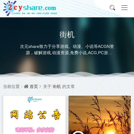
街机
次元share致力于分享游戏、动漫、小说等ACGN资
源，破解游戏,动漫资源,免费小说,ACG,PC游
戏,switch游戏,金手指，动画电影,动画片,全本小说,
完本小说,txt下载,游戏攻略,精美壁纸，ACGN资讯，
并提供网盘下载
首页
街机
当前位置：
关于
的文章