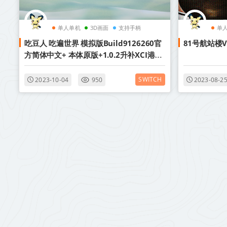
单人单机
3D画面
支持手柄
单
吃豆人 吃遍世界 模拟版Build9126260官
81号航站楼V
方简体中文+ 本体原版+1.0.2升补XCI港版
中文
SWITCH
2023-10-04
950
2023-08-2