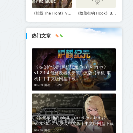
《前线 The Front》v1.5.7丨中文版网盘下载
《绞脑挂钩 Hook》Build.21678887-免安装中文版丨中文版网盘下载
热门文章
《地心护核者|护核纪元 Core Keeper》
v1.2.1.4-送修改器免安装中文版【单机+联
机】丨中文版网盘下载
88269 阅读 ，
05-29
《多炮塔神教 Multi Turret Academy》
v0.9.86.22-免安装中文版丨中文版网盘下载
66276 阅读 ，
06-11