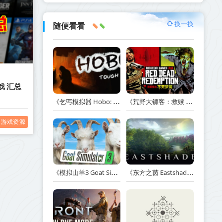
换一换
随便看看
戏 汇总
《乞丐模拟器 Hobo: Tough Life》v1.20.010-赠原声带+解锁全人物满级通关存档+多项修改器【单机+联机】丨中文版网盘下载
《荒野大镖客：救赎 Red Dead Redemption》v1.0.42.46611-送修改器丨中文版网盘下载
游戏资源
《模拟山羊3 Goat Simulator 3》v1.2.0.2-全DLC+含重制版【单机+联机】【PC/手机双端】丨中文版网盘下载
《东方之茵 Eastshade》Build.20251455-免安装中文版丨中文版网盘下载