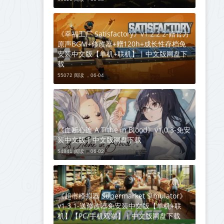
《幸福工厂 Satisfactory》v1.2.2.2-赠官方
原声BGM+修改器+赠120h+成长性存档免
安装中文版【单机+联机】丨中文版网盘下
载
55072 阅读 ，
06-04
《血断心连 A Tithe in Blood》v1.0.3-免安
装中文版丨中文版网盘下载
54841 阅读 ，
06-02
《超市模拟器 Supermarket Simulator》
v1.3.1-送修改器免安装中文版【单机+联
机】【PC/手机双端】丨中文版网盘下载