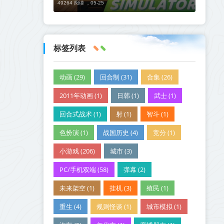
49264 阅读 ，
05-25
标签列表
动画 (29)
回合制 (31)
合集 (26)
2011年动画 (1)
日韩 (1)
武士 (1)
回合式战术 (1)
射 (1)
智斗 (1)
色扮演 (1)
战国历史 (4)
竞分 (1)
小游戏 (206)
城市 (3)
PC/手机双端 (58)
弹幕 (2)
未来架空 (1)
挂机 (3)
殖民 (1)
重生 (4)
规则怪谈 (1)
城市模拟 (1)