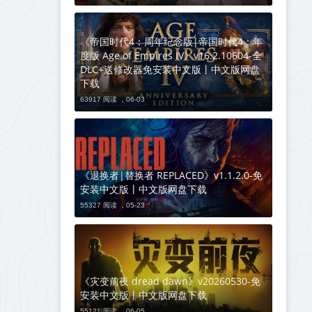
《帝国时代4：周年纪念版|帝国时代4：年
度版 Age of Empires IV》v16.2.10604-全
DLC+送修改器免安装中文版丨中文版网盘
下载
63917 阅读 ，
06-03
《退换者|替换者 REPLACED》v1.1.2.0-免
安装中文版丨中文版网盘下载
55327 阅读 ，
05-23
《灾变前夜 dread dawn》v20260530-免
安装中文版丨中文版网盘下载
55121 阅读 ，
06-05