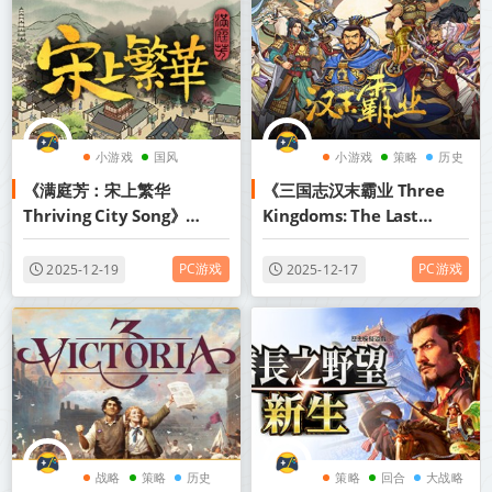
小游戏
国风
小游戏
策略
历史
《满庭芳：宋上繁华
《三国志汉末霸业 Three
城市营造
Thriving City Song》
Kingdoms: The Last
v1.8.1R-送修改器丨中文版
Warlord》v1.0.6.4050丨中
网盘下载
文版网盘下载
PC游戏
PC游戏
2025-12-19
2025-12-17
战略
策略
历史
策略
回合
大战略