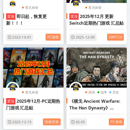
暂无标签
暂无标签
即日起，恢复更
2025年12月 更新
置顶
置顶
新！！！
Switch近期热门游戏 汇总贴
PC游戏
SWITCH
2023-10-01
2025-12-09
暂无标签
国风
战争
历史
2025年12月-PC近期热
《横戈 Ancient Warfare:
置顶
门游戏 汇总贴
The Han Dynasty》
v0.8.10.4丨中文版网盘下载
游戏资源
PC游戏
2025-12-13
02-05