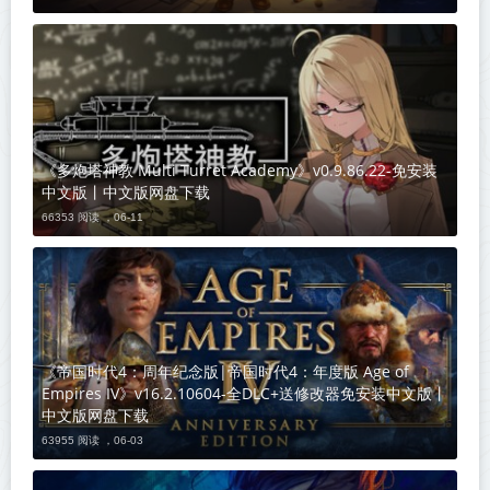
《多炮塔神教 Multi Turret Academy》v0.9.86.22-免安装
中文版丨中文版网盘下载
66353 阅读 ，
06-11
《帝国时代4：周年纪念版|帝国时代4：年度版 Age of
Empires IV》v16.2.10604-全DLC+送修改器免安装中文版丨
中文版网盘下载
63955 阅读 ，
06-03