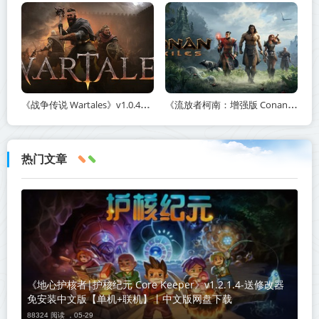
《战争传说 Wartales》v1.0.46890-全DLC+送修改器免安装中文版【单机+联机】丨中文版网盘下载
《流放者柯南：增强版 Conan Exiles Enhanced》v363009-全DLC+免安装中文版【单机+联机】丨中文版网盘下载
热门文章
《地心护核者|护核纪元 Core Keeper》v1.2.1.4-送修改器
免安装中文版【单机+联机】丨中文版网盘下载
88324 阅读 ，
05-29