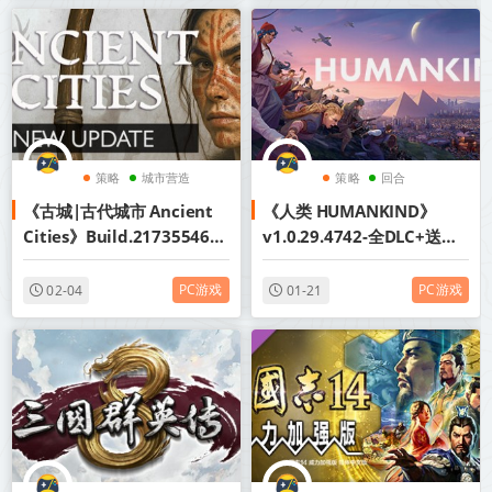
策略
城市营造
策略
回合
《古城|古代城市 Ancient
《人类 HUMANKIND》
生存
城市营造
Cities》Build.21735546丨
v1.0.29.4742-全DLC+送修
中文版网盘下载
改器+赠音乐原声丨中文版网
盘下载
PC游戏
PC游戏
02-04
01-21