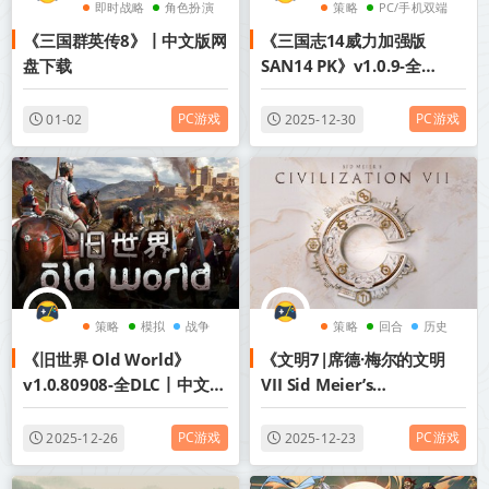
即时战略
角色扮演
策略
PC/手机双端
《三国群英传8》丨中文版网
《三国志14威力加强版
战争
历史
盘下载
SAN14 PK》v1.0.9-全
DLC+新增曲海金戈全
MOD+送修改器+赠全制霸存
PC游戏
PC游戏
01-02
2025-12-30
档.真·全古武将存档【PC/手
机双端】丨中文版网盘下载
策略
模拟
战争
策略
回合
历史
《旧世界 Old World》
《文明7|席德·梅尔的文明
v1.0.80908-全DLC丨中文版
VII Sid Meier’s
网盘下载
Civilization VII》v1.0.2-模
拟器版【PC/手机双端】丨中
PC游戏
PC游戏
2025-12-26
2025-12-23
文版网盘下载