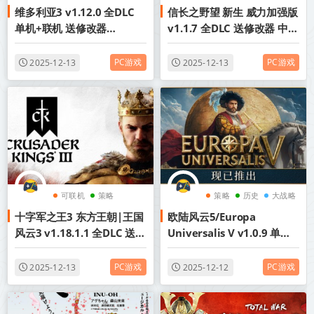
维多利亚3 v1.12.0 全DLC
信长之野望 新生 威力加强版
单机+联机 送修改器
v1.1.7 全DLC 送修改器 中文
（Victoria 3）中文版网盘
版网盘下载
下载
PC游戏
PC游戏
2025-12-13
2025-12-13
可联机
策略
策略
历史
大战略
十字军之王3 东方王朝|王国
欧陆风云5/Europa
中世纪
风云3 v1.18.1.1 全DLC 送修
Universalis V v1.0.9 单机
改器 单机+联机（Crusader
+联机 送修改器 网盘下载
Kings III）中文版网盘下载
PC游戏
PC游戏
2025-12-13
2025-12-12