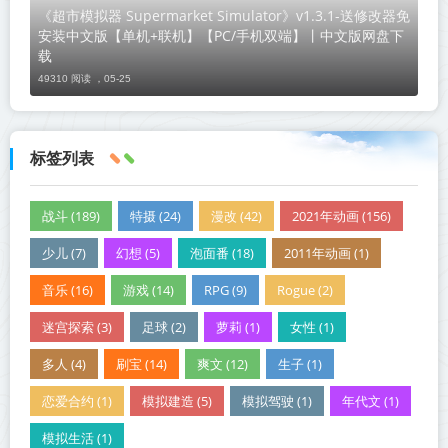
《超市模拟器 Supermarket Simulator》v1.3.1-送修改器免
安装中文版【单机+联机】【PC/手机双端】丨中文版网盘下
载
49310 阅读 ，
05-25
标签列表
战斗 (189)
特摄 (24)
漫改 (42)
2021年动画 (156)
少儿 (7)
幻想 (5)
泡面番 (18)
2011年动画 (1)
音乐 (16)
游戏 (14)
RPG (9)
Rogue (2)
迷宫探索 (3)
足球 (2)
萝莉 (1)
女性 (1)
多人 (4)
刷宝 (14)
爽文 (12)
生子 (1)
恋爱合约 (1)
模拟建造 (5)
模拟驾驶 (1)
年代文 (1)
模拟生活 (1)