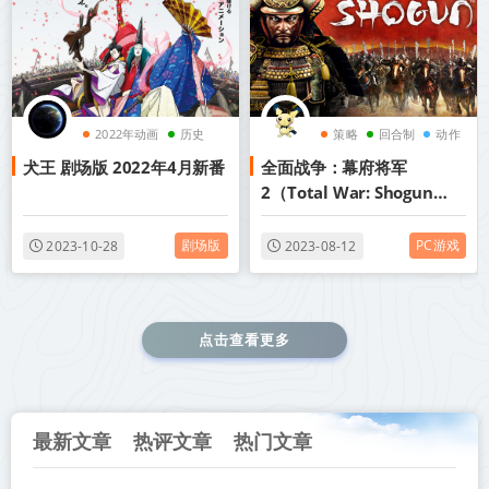
2022年动画
历史
策略
回合制
动作
犬王 剧场版 2022年4月新番
全面战争：幕府将军
音乐
2（Total War: Shogun
2）|简中汉化|赠音乐原声|
赠多项修改器|百度网盘/天
剧场版
PC游戏
2023-10-28
2023-08-12
翼云
点击查看更多
最新文章
热评文章
热门文章