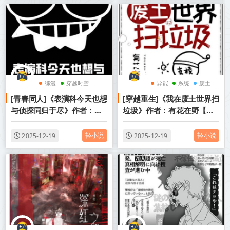
综漫
穿越时空
异能
系统
废土
[青春同人]《表演科今天也想
[穿越重生]《我在废土世界扫
系统
与侦探同归于尽》作者：未
垃圾》作者：有花在野【完
西归【完结】丨小说资源百
结】丨小说资源百度网盘免
度网盘免费txt下载
费txt下载
轻小说
轻小说
2025-12-19
2025-12-19