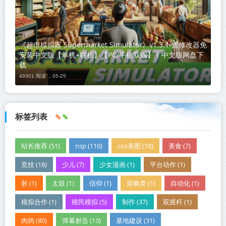
《超市模拟器 Supermarket Simulator》v1.3.1-送修改器免
安装中文版【单机+联机】【PC/手机双端】丨中文版网盘下
载
49301 阅读 ，
05-25
标签列表
站长推荐 (51)
nsp (110)
cos美图 (18)
美食 (7)
竞技 (18)
少儿 (7)
少女漫画 (1)
平台动作 (1)
射 (1)
太鼓 (1)
信仰 (1)
策略类 (1)
自动化 (1)
模拟合作 (1)
殖民模拟 (5)
制作 (37)
双摇杆 (1)
肉鸽 (80)
弹幕射击 (13)
基地建设 (31)