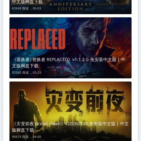
中文版网盘下载
63949 阅读 ，
06-03
《退换者|替换者 REPLACED》v1.1.2.0-免安装中文版丨中
文版网盘下载
55365 阅读 ，
05-23
《灾变前夜 dread dawn》v20260530-免安装中文版丨中文
版网盘下载
55175 阅读 ，
06-05