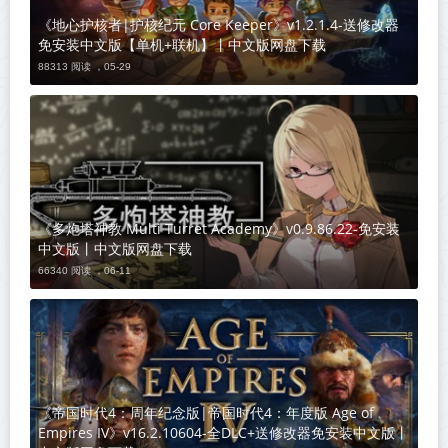
《地心护核者|护核纪元 Core Keeper》v1.2.1.4-送修改器
免安装中文版【单机+联机】丨中文版网盘下载
88313 阅读 ，
05-29
《多炮塔神教 Multi Turret Academy》v0.9.86.22-免安装
中文版丨中文版网盘下载
66340 阅读 ，
06-11
《帝国时代4：周年纪念版|帝国时代4：年度版 Age of
Empires IV》v16.2.10604-全DLC+送修改器免安装中文版丨