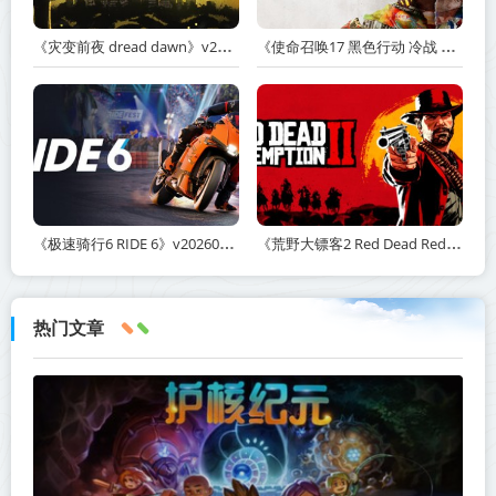
《灾变前夜 dread dawn》v20260530-免安装中文版丨中文版网盘下载
《使命召唤17 黑色行动 冷战 Call of Duty: Black Ops Cold War》v1.34.1.15931218-全DLC+送修改器丨中文版网盘下载
《极速骑行6 RIDE 6》v20260511-免安装中文版丨中文版网盘下载
《荒野大镖客2 Red Dead Redemption 2》v1491.50-打包mod+送修改器丨中文版网盘下载
热门文章