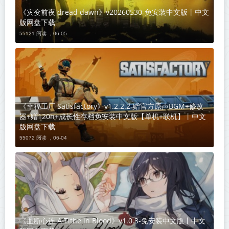
《灾变前夜 dread dawn》v20260530-免安装中文版丨中文
版网盘下载
55121 阅读 ，
06-05
《幸福工厂 Satisfactory》v1.2.2.2-赠官方原声BGM+修改
器+赠120h+成长性存档免安装中文版【单机+联机】丨中文
版网盘下载
55072 阅读 ，
06-04
《血断心连 A Tithe in Blood》v1.0.3-免安装中文版丨中文