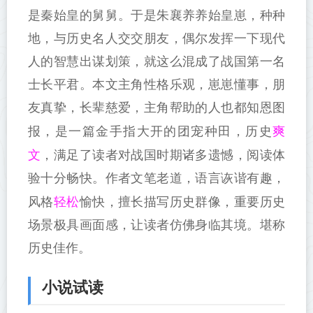
是秦始皇的舅舅。于是朱襄养养始皇崽，种种
地，与历史名人交交朋友，偶尔发挥一下现代
人的智慧出谋划策，就这么混成了战国第一名
士长平君。本文主角性格乐观，崽崽懂事，朋
友真挚，长辈慈爱，主角帮助的人也都知恩图
爽
报，是一篇金手指大开的团宠种田，历史
文
，满足了读者对战国时期诸多遗憾，阅读体
验十分畅快。作者文笔老道，语言诙谐有趣，
轻松
风格
愉快，擅长描写历史群像，重要历史
场景极具画面感，让读者仿佛身临其境。堪称
历史佳作。
小说试读