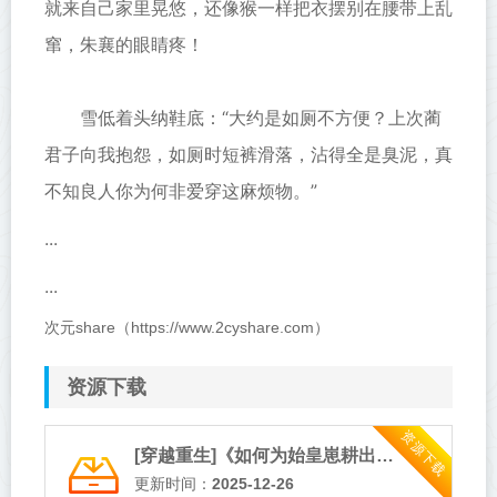
就来自己家里晃悠，还像猴一样把衣摆别在腰带上乱
窜，朱襄的眼睛疼！
雪低着头纳鞋底：“大约是如厕不方便？上次蔺
君子向我抱怨，如厕时短裤滑落，沾得全是臭泥，真
不知良人你为何非爱穿这麻烦物。”
...
...
次元share（https://www.2cyshare.com）
资源下载
资源下载
[穿越重生]《如何为始皇崽耕出万里江山》作者：木兰竹【完结】
更新时间：
2025-12-26