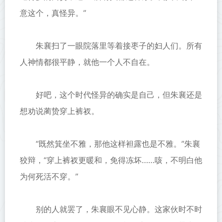
意这个，真怪异。”
朱襄扫了一眼院落里等着接枣子的妇人们。所有
人神情都很平静，就他一个人不自在。
好吧，这个时代怪异的确实是自己，但朱襄还是
想劝说蔺贽穿上裤衩。
“既然箕坐不雅，那他这样袒露也是不雅。”朱襄
狡辩，“穿上裤衩更暖和，免得冻坏……咳，不明白他
为何死活不穿。”
别的人就罢了，朱襄眼不见心静。这家伙时不时