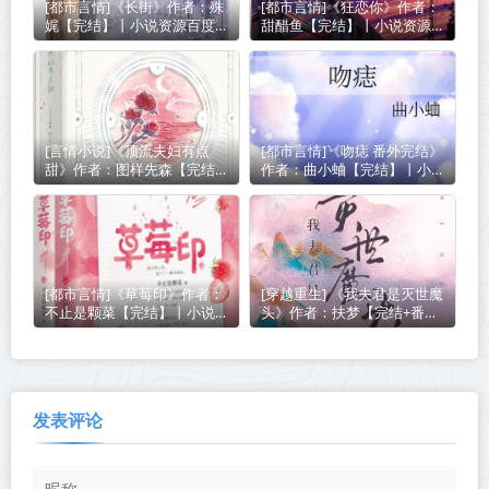
[都市言情]《长街》作者：殊
[都市言情]《狂恋你》作者：
娓【完结】丨小说资源百度网
甜醋鱼【完结】丨小说资源百
盘免费txt下载
度网盘免费txt下载
[言情小说]《顶流夫妇有点
[都市言情]《吻痣 番外完结》
甜》作者：图样先森【完结】
作者：曲小蛐【完结】丨小说
丨小说资源百度网盘免费txt
资源百度网盘免费txt下载
下载
[都市言情]《草莓印》作者：
[穿越重生] 《我夫君是灭世魔
不止是颗菜【完结】丨小说资
头》作者：扶梦【完结+番
源百度网盘免费txt下载
外】丨小说资源百度网盘免费
txt下载
发表评论