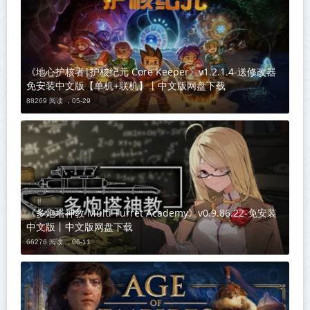
《地心护核者|护核纪元 Core Keeper》v1.2.1.4-送修改器
免安装中文版【单机+联机】丨中文版网盘下载
88269 阅读 ，
05-29
《多炮塔神教 Multi Turret Academy》v0.9.86.22-免安装
中文版丨中文版网盘下载
66276 阅读 ，
06-11