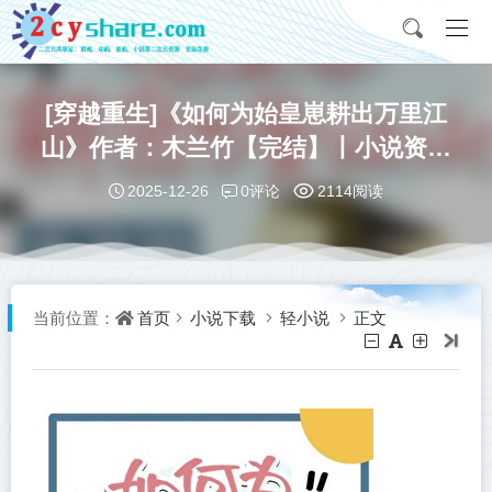
[穿越重生]《如何为始皇崽耕出万里江
山》作者：木兰竹【完结】丨小说资源
百度网盘免费txt下载
0评论
2025-12-26
2114阅读
首页
小说下载
轻小说
正文
当前位置：