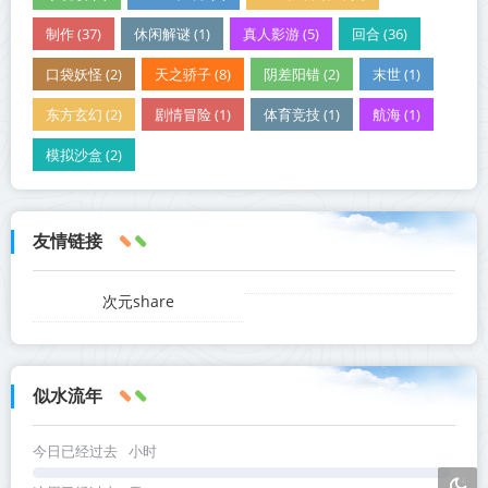
制作 (37)
休闲解谜 (1)
真人影游 (5)
回合 (36)
口袋妖怪 (2)
天之骄子 (8)
阴差阳错 (2)
末世 (1)
东方玄幻 (2)
剧情冒险 (1)
体育竞技 (1)
航海 (1)
模拟沙盒 (2)
友情链接
次元share
似水流年
今日已经过去
小时