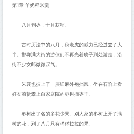
第1章 羊奶稻米羹
八月剥枣，十月获稻。
古时历法中的八月，秋老虎的威力已经过去了大
半。邯郸满大街的游侠们不再光着膀子到处游走，沿
街不少女郎微微叹气。
朱襄也披上了一层细麻外袍挡风，坐在石阶上看
好友蔺贽攀上自家庭院的枣树摘枣子。
枣树出了名的多花少果。别人家的枣树上开了满
树的花，到了八月只有稀稀拉拉的果。