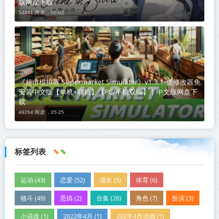
版网盘下载
54841 阅读 ，
06-02
《超市模拟器 Supermarket Simulator》v1.3.1-送修改器免
安装中文版【单机+联机】【PC/手机双端】丨中文版网盘下
载
49264 阅读 ，
05-25
标签列表
运动 (43)
恋爱 (52)
成长 (5)
体育 (6)
格斗 (49)
恶搞 (2)
合集 (26)
角色 (7)
扮演 (3)
小说改 (1)
2022年4月 (1)
202年4月动画 (1)