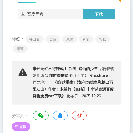
下载
百度网盘
标签：
种田文
美食
系统
爽文
轻松
秦穿
追仙的少年
未经允许不得转载！
作者:
，转载或
超链接形式
次元share
复制请以
并注明出处
。
《[穿越重生]《如何为始皇崽耕出万
原文地址：
里江山》作者：木兰竹【完结】丨小说资源百度
网盘免费txt下载》
发布于：2025-12-26
分享到：
海报