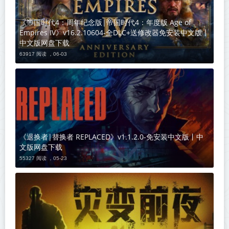
《帝国时代4：周年纪念版|帝国时代4：年度版 Age of
Empires IV》v16.2.10604-全DLC+送修改器免安装中文版丨
中文版网盘下载
63917 阅读 ，
06-03
《退换者|替换者 REPLACED》v1.1.2.0-免安装中文版丨中
文版网盘下载
55327 阅读 ，
05-23