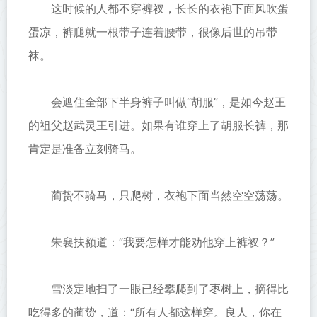
这时候的人都不穿裤衩，长长的衣袍下面风吹蛋
蛋凉，裤腿就一根带子连着腰带，很像后世的吊带
袜。
会遮住全部下半身裤子叫做“胡服”，是如今赵王
的祖父赵武灵王引进。如果有谁穿上了胡服长裤，那
肯定是准备立刻骑马。
蔺贽不骑马，只爬树，衣袍下面当然空空荡荡。
朱襄扶额道：“我要怎样才能劝他穿上裤衩？”
雪淡定地扫了一眼已经攀爬到了枣树上，摘得比
吃得多的蔺贽，道：“所有人都这样穿。良人，你在