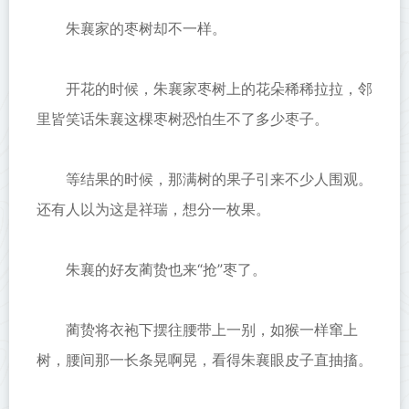
朱襄家的枣树却不一样。
开花的时候，朱襄家枣树上的花朵稀稀拉拉，邻
里皆笑话朱襄这棵枣树恐怕生不了多少枣子。
等结果的时候，那满树的果子引来不少人围观。
还有人以为这是祥瑞，想分一枚果。
朱襄的好友蔺贽也来“抢”枣了。
蔺贽将衣袍下摆往腰带上一别，如猴一样窜上
树，腰间那一长条晃啊晃，看得朱襄眼皮子直抽搐。