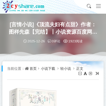
[言情小说]《顶流夫妇有点甜》作者：
图样先森【完结】丨小说资源百度网盘
免费txt下载
0评论
2025-12-26
1923阅读
首页
小说下载
轻小说
正文
当前位置：