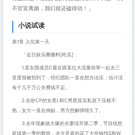
不官宣离婚，我们就还磕得动！」
小说试读
第1章 入坑第一天
「近日娱乐圈搬料[吃瓜]：
1.某女团成员C最近跟某位大流量前辈一起去三
亚度假被拍到了，经纪团队一直在想办法压，估计没
有个几千万公关费搞不定。
2.在炒CP的女星L和C男星其实私底下压根不
熟，女方一直在倒贴，男方想解绑很久了。
3.去年现象级大爆的夫妻综开第二季，节目组想
延续第一季的辉煌，这次是真的花了大价钱找S和W