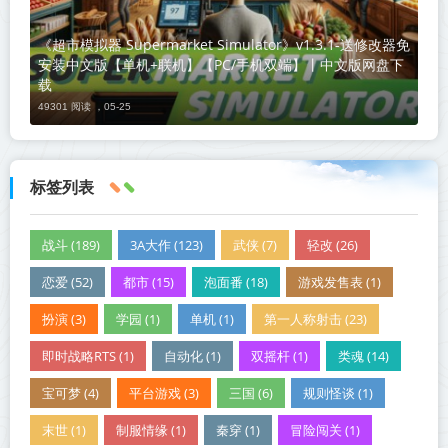
《超市模拟器 Supermarket Simulator》v1.3.1-送修改器免
安装中文版【单机+联机】【PC/手机双端】丨中文版网盘下
载
49301 阅读 ，
05-25
标签列表
战斗 (189)
3A大作 (123)
武侠 (7)
轻改 (26)
恋爱 (52)
都市 (15)
泡面番 (18)
游戏发售表 (1)
扮演 (3)
学园 (1)
单机 (1)
第一人称射击 (23)
即时战略RTS (1)
自动化 (1)
双摇杆 (1)
类魂 (14)
宝可梦 (4)
平台游戏 (3)
三国 (6)
规则怪谈 (1)
末世 (1)
制服情缘 (1)
秦穿 (1)
冒险闯关 (1)