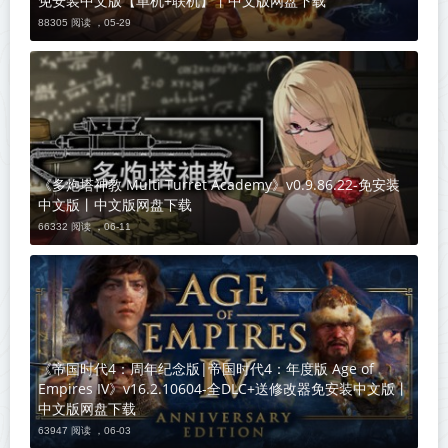
免安装中文版【单机+联机】丨中文版网盘下载
88305 阅读 ，
05-29
《多炮塔神教 Multi Turret Academy》v0.9.86.22-免安装
中文版丨中文版网盘下载
66332 阅读 ，
06-11
《帝国时代4：周年纪念版|帝国时代4：年度版 Age of
Empires IV》v16.2.10604-全DLC+送修改器免安装中文版丨
中文版网盘下载
63947 阅读 ，
06-03