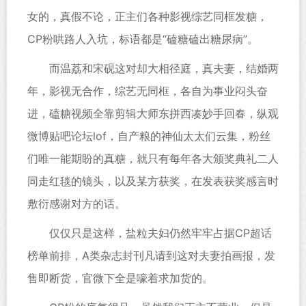
女的，真假不论，正主们各种影视综艺同框发糖，
CP粉哄路人入坑，标语都是“磕糖磕出糖尿病”。
而温荔和宋砚这对却大相径庭，真夫妻，结婚两
年，影视无合作，综艺无同框，各自为事业闷头奋
进，磕糖视频全靠剪辑大师东拼西凑妙手回春，纵观
微博贴吧论坛lof，自产粮的神仙太太们云集，粉丝
们唯一能期盼的真糖，就只有每年各大颁奖典礼二人
同走红毯的镜头，以及某方获奖，在发表获奖感言时
敷衍感谢对方的话。
仅仅只是这样，盐粒夫妇仍然牢牢占据CP超话
榜单前排，A类杂志封刊凡请到这对夫妻拍画报，发
售即断货，官微下全是嚎着求加货的。