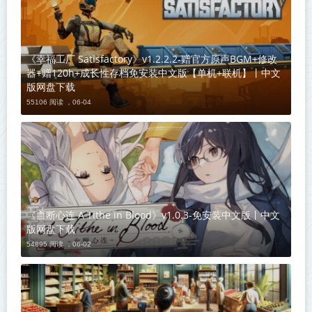
《幸福工厂 Satisfactory》v1.2.2.2-赠官方原声BGM+修改
器+赠120h+成长性存档免安装中文版【单机+联机】丨中文
版网盘下载
55106 阅读 ，
06-04
《血断心连 A Tithe in Blood》v1.0.3-免安装中文版丨中文
版网盘下载
54895 阅读 ，
06-02