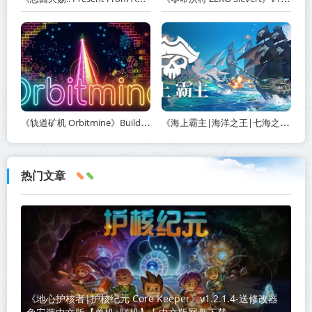
《轨道矿机 Orbitmine》Build.24135737-免安装中文版丨中文版网盘下载
《海上霸主|海洋之王|七海之王 King of Seas》v1.20-免安装中文版丨中文版网盘下载
热门文章
《地心护核者|护核纪元 Core Keeper》v1.2.1.4-送修改器