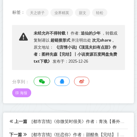
标签：
天之骄子
业界精英
甜文
轻松
追仙的少年
未经允许不得转载！
作者:
，转载或
超链接形式
次元share
复制请以
并注明出处
。
《[言情小说]《顶流夫妇有点甜》作
原文地址：
者：图样先森【完结】丨小说资源百度网盘免费
txt下载》
发布于：2025-12-26
分享到：
海报
上一篇
[都市言情]《你微笑时很美》作者：青浼【番外完结】丨小说资源百度网盘免费txt下载
下一篇
[都市言情]《狂恋你》作者：甜醋鱼【完结】丨小说资源百度网盘免费txt下载