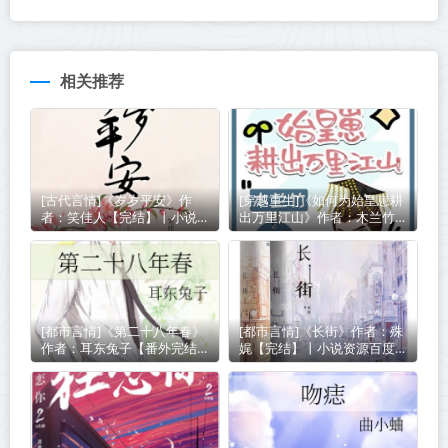
相关推荐
[古代言情]《岁岁平安》作
[穿越重生]《如何为始皇崽耕
者：笑佳人【完结】丨小说资
出万里江山》作者：木兰竹
源百度网盘免费txt下载
【完结】丨小说资源百度网盘
免费txt下载
[都市言情]《第二十八年春》
[都市言情]《长街》作者：殊
作者：耳东兔子【番外完结】
娓【完结】丨小说资源百度网
丨小说资源百度网盘免费txt
盘免费txt下载
下载