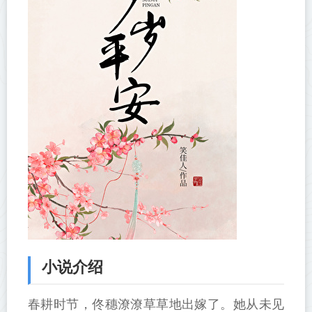
小说介绍
春耕时节，佟穗潦潦草草地出嫁了。她从未见