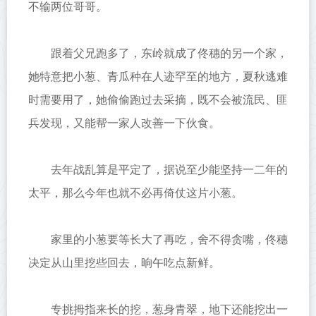
不输两位哥哥。
跟着父兄跑多了，东岭就成了佟穗的另一个家，
她特意把小葱、青瓜种在人迹罕至的地方，夏秋逃难
时需要用了，她偷偷跑过去采摘，既不会被流民、匪
兵发现，又能帮一家人改善一下伙食。
去年战乱算是平定了，据说至少能坚持一二年的
太平，那么今年也就不必再倚仗这片小葱。
家里的小葱要等长大了再吃，舍不得贪嘴，佟穗
决定从山里挖些回去，晌午吃点新鲜。
专挑拇指来长的挖，葱身青翠，地下还能挖出一