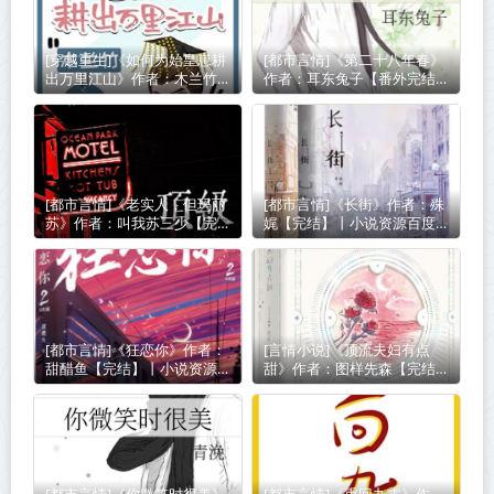
[穿越重生]《如何为始皇崽耕
[都市言情]《第二十八年春》
出万里江山》作者：木兰竹
作者：耳东兔子【番外完结】
【完结】丨小说资源百度网盘
丨小说资源百度网盘免费txt
免费txt下载
下载
[都市言情]《老实人，但玛丽
[都市言情]《长街》作者：殊
苏》作者：叫我苏三少【完
娓【完结】丨小说资源百度网
结】丨小说资源百度网盘免费
盘免费txt下载
txt下载
[都市言情]《狂恋你》作者：
[言情小说]《顶流夫妇有点
甜醋鱼【完结】丨小说资源百
甜》作者：图样先森【完结】
度网盘免费txt下载
丨小说资源百度网盘免费txt
下载