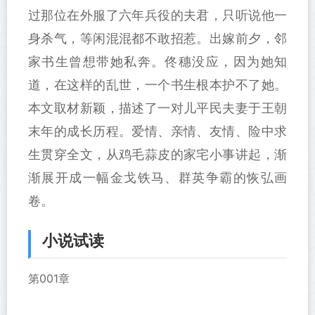
过那位在外服了六年兵役的夫君，只听说他一
身杀气，等闲混混都不敢招惹。出嫁前夕，邻
家书生曾想带她私奔。佟穗没应，因为她知
道，在这样的乱世，一个书生根本护不了她。
本文取材新颖，描述了一对儿平民夫妻于王朝
末年的成长历程。爱情、亲情、友情、险中求
生贯穿全文，从鸡毛蒜皮的家宅小事讲起，渐
渐展开成一幅金戈铁马、群英争霸的恢弘画
卷。
小说试读
第001章