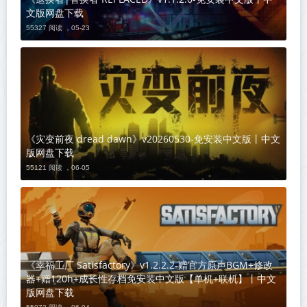
文版网盘下载
55327 阅读 ，
05-23
《灾变前夜 dread dawn》v20260530-免安装中文版丨中文
版网盘下载
55121 阅读 ，
06-05
《幸福工厂 Satisfactory》v1.2.2.2-赠官方原声BGM+修改
器+赠120h+成长性存档免安装中文版【单机+联机】丨中文
版网盘下载