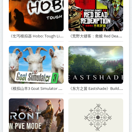
《乞丐模拟器 Hobo: Tough Life》v1.20.010-赠原声带+解锁全人物满级通关存档+多项修改器【单机+联机】丨中文版网盘下载
《荒野大镖客：救赎 Red Dead Redemption》v1.0.42.46611-送修改器丨中文版网盘下载
《模拟山羊3 Goat Simulator 3》v1.2.0.2-全DLC+含重制版【单机+联机】【PC/手机双端】丨中文版网盘下载
《东方之茵 Eastshade》Build.20251455-免安装中文版丨中文版网盘下载