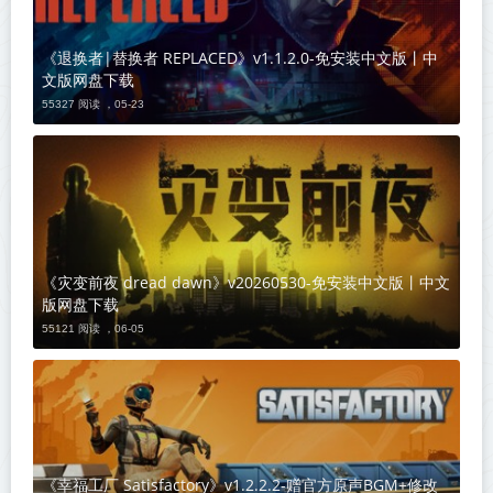
《退换者|替换者 REPLACED》v1.1.2.0-免安装中文版丨中
文版网盘下载
55327 阅读 ，
05-23
《灾变前夜 dread dawn》v20260530-免安装中文版丨中文
版网盘下载
55121 阅读 ，
06-05
《幸福工厂 Satisfactory》v1.2.2.2-赠官方原声BGM+修改