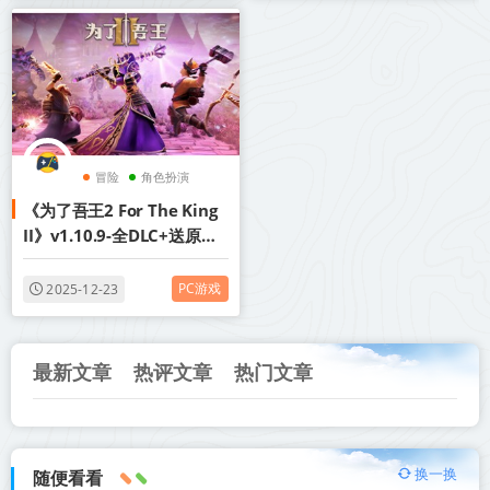
冒险
角色扮演
《为了吾王2 For The King
策略
II》v1.10.9-全DLC+送原声
带【单机+联机】丨中文版网
盘下载
PC游戏
2025-12-23
最新文章
热评文章
热门文章
换一换
随便看看