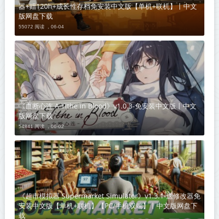
器+赠120h+成长性存档免安装中文版【单机+联机】丨中文
版网盘下载
55072 阅读 ，
06-04
《血断心连 A Tithe in Blood》v1.0.3-免安装中文版丨中文
版网盘下载
54841 阅读 ，
06-02
《超市模拟器 Supermarket Simulator》v1.3.1-送修改器免
安装中文版【单机+联机】【PC/手机双端】丨中文版网盘下
载