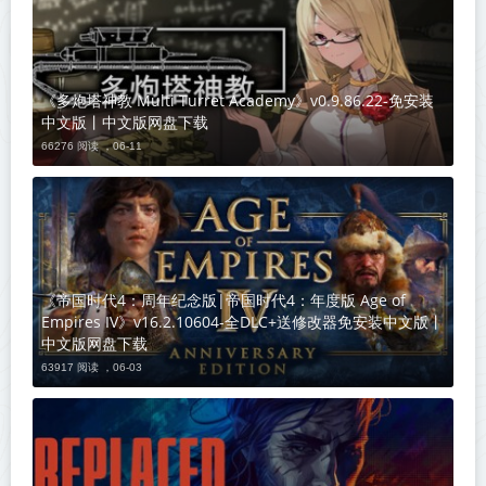
《多炮塔神教 Multi Turret Academy》v0.9.86.22-免安装
中文版丨中文版网盘下载
66276 阅读 ，
06-11
《帝国时代4：周年纪念版|帝国时代4：年度版 Age of
Empires IV》v16.2.10604-全DLC+送修改器免安装中文版丨
中文版网盘下载
63917 阅读 ，
06-03