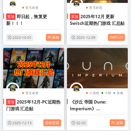
暂无标签
暂无标签
即日起，恢复更
2025年12月 更新
置顶
置顶
新！！！
Switch近期热门游戏 汇总贴
PC游戏
SWITCH
2023-10-01
2025-12-09
暂无标签
小游戏
卡牌
策略
2025年12月-PC近期热
《沙丘 帝国 Dune:
置顶
门游戏 汇总贴
Imperium》
Build.20760467-全DLC丨
中文版网盘下载
游戏资源
PC游戏
2025-12-13
02-03