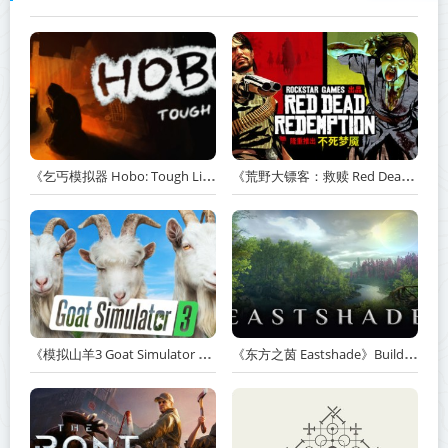
《乞丐模拟器 Hobo: Tough Life》v1.20.010-赠原声带+解锁全人物满级通关存档+多项修改器【单机+联机】丨中文版网盘下载
《荒野大镖客：救赎 Red Dead Redemption》v1.0.42.46611-送修改器丨中文版网盘下载
《模拟山羊3 Goat Simulator 3》v1.2.0.2-全DLC+含重制版【单机+联机】【PC/手机双端】丨中文版网盘下载
《东方之茵 Eastshade》Build.20251455-免安装中文版丨中文版网盘下载