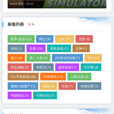
49264 阅读 ，
05-25
标签列表
机甲/机战 (22)
绅士 (9)
少女 (72)
无双 (4)
仙侠 (2)
合集 (26)
单机游戏 (1)
女神 (1)
独立 (4)
第一人称 (3)
202年4月动画 (1)
智斗 (1)
回合战略 (3)
色扮演 (1)
超级英雄 (1)
宝可梦 (4)
PC/手机双端 (58)
情有独钟 (12)
三教九流 (2)
植物大战僵尸 (1)
惊悚 (3)
综漫 (1)
先婚后爱 (2)
驾驶模拟 (1)
卡牌生存 (1)