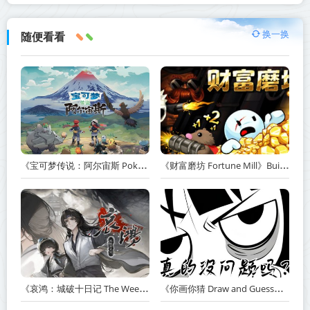
换一换
随便看看
《宝可梦传说：阿尔宙斯 Pokémon Legends Arceus》v13.2.0【PC/手机双端】丨中文版网盘下载
《财富磨坊 Fortune Mill》Build.23517590-免安装中文版丨中文版网盘下载
《哀鸿：城破十日记 The Weeping Swan Ten Days of the Citys Fall》v20260507-免安装中文版丨中文版网盘下载
《你画你猜 Draw and Guess》Build.24032411-免安装中文版丨中文版网盘下载