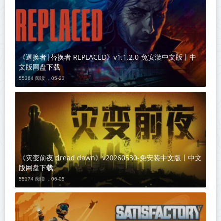
《退换者|替换者 REPLACED》v1.1.2.0-免安装中文版丨中
文版网盘下载
55364 阅读 ，
05-23
《灾变前夜 dread dawn》v20260530-免安装中文版丨中文
版网盘下载
55174 阅读 ，
06-05