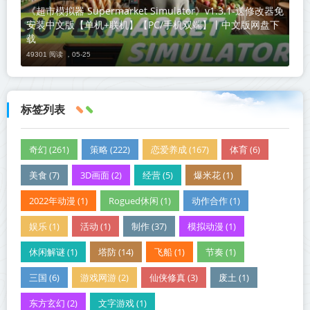
《超市模拟器 Supermarket Simulator》v1.3.1-送修改器免
安装中文版【单机+联机】【PC/手机双端】丨中文版网盘下
载
49301 阅读 ，
05-25
标签列表
奇幻 (261)
策略 (222)
恋爱养成 (167)
体育 (6)
美食 (7)
3D画面 (2)
经营 (5)
爆米花 (1)
2022年动漫 (1)
Rogued休闲 (1)
动作合作 (1)
娱乐 (1)
活动 (1)
制作 (37)
模拟动漫 (1)
休闲解谜 (1)
塔防 (14)
飞船 (1)
节奏 (1)
三国 (6)
游戏网游 (2)
仙侠修真 (3)
废土 (1)
东方玄幻 (2)
文字游戏 (1)