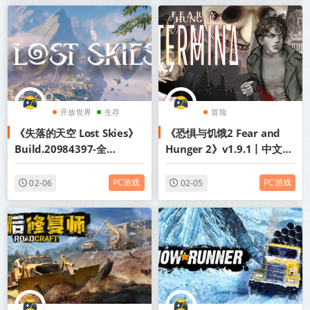
开放世界
生存
冒险
《失落的天空 Lost Skies》
《恐惧与饥饿2 Fear and
建设
Build.20984397-全
Hunger 2》v1.9.1丨中文版
DLC【单机+联机】丨中文版
网盘下载
网盘下载
PC游戏
PC游戏
02-06
02-05