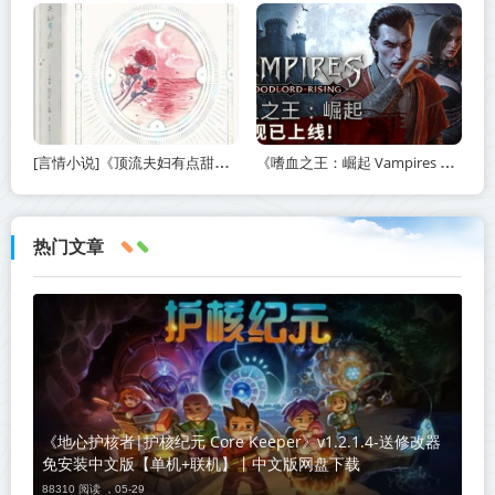
[言情小说]《顶流夫妇有点甜》作者：图样先森【完结】丨小说资源百度网盘免费txt下载
《嗜血之王：崛起 Vampires Bloodlord Rising》v1.5.0.21247-免安装中文版【单机+联机】丨中文版网盘下载
热门文章
《地心护核者|护核纪元 Core Keeper》v1.2.1.4-送修改器
免安装中文版【单机+联机】丨中文版网盘下载
88310 阅读 ，
05-29