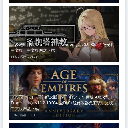
《多炮塔神教 Multi Turret Academy》v0.9.86.22-免安装
中文版丨中文版网盘下载
66339 阅读 ，
06-11
《帝国时代4：周年纪念版|帝国时代4：年度版 Age of
Empires IV》v16.2.10604-全DLC+送修改器免安装中文版丨
中文版网盘下载
63949 阅读 ，
06-03