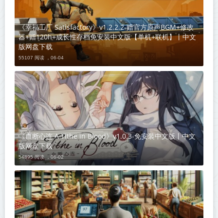
《幸福工厂 Satisfactory》v1.2.2.2-赠官方原声BGM+修改
器+赠120h+成长性存档免安装中文版【单机+联机】丨中文
版网盘下载
55107 阅读 ，
06-04
《血断心连 A Tithe in Blood》v1.0.3-免安装中文版丨中文
版网盘下载
54895 阅读 ，
06-02