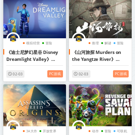
模拟经营
冒险
推理
解谜
冒险
《迪士尼梦幻星谷 Disney
《山河旅探 Murders on
模拟
Dreamlight Valley》
the Yangtze River》
v1.20.11.14-豪华版+全
v20250617-全DLC+送原声
DLC+送修改器丨中文版网盘
带丨中文版网盘下载
PC游戏
PC游戏
02-03
02-03
下载
3A大作
开放世界
动作
冒险
可联机