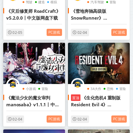
驾驶
建造
模拟
汽车驾驶
冒险
《​灾后修复师 RoadCraft》
《雪地奔驰高级版
探索
v5.2.0.0丨中文版网盘下载
SnowRunner》
v20260127-全DLC+送修改
器【单机+联机】丨中文版网
PC游戏
PC游戏
02-05
02-04
盘下载
小游戏
冒险
3A大作
恐怖
冒险
《魔法少女的魔女审判
《生化危机4 重制版
置顶
视觉小说
manosaba》v1.1.1丨中文
Resident Evil 4》
版网盘下载
Build.21521672-全DLC+新
增艾达王DLC丨中文版网盘
PC游戏
PC游戏
02-04
02-04
下载