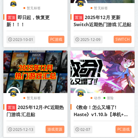
暂无标签
暂无标签
即日起，恢复更
2025年12月 更新
置顶
置顶
新！！！
Switch近期热门游戏 汇总贴
PC游戏
SWITCH
2023-10-01
2025-12-09
暂无标签
动作
冒险
2025年12月-PC近期热
《救命！怎么又塌了!
置顶
门游戏 汇总贴
Haste》v1.10.b【单机+联
机】丨中文版网盘下载
游戏资源
PC游戏
2025-12-13
02-07