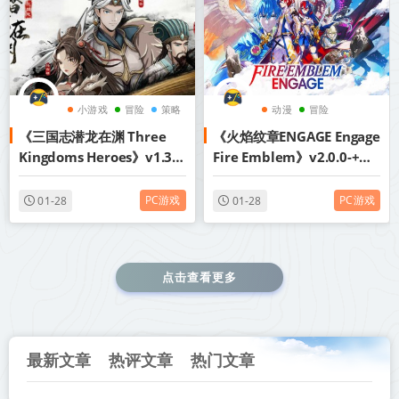
小游戏
冒险
策略
动漫
冒险
《三国志潜龙在渊 Three
《火焰纹章ENGAGE Engage
角色扮演
Kingdoms Heroes》v1.35
Fire Emblem》v2.0.0-+老
丨中文版网盘下载
区长自制MOD+邪龙之章
DLC+全DLC-模拟器整合版
PC游戏
PC游戏
01-28
01-28
丨中文版网盘下载
点击查看更多
最新文章
热评文章
热门文章