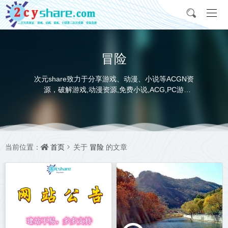
冒险
次元share致力于分享游戏、动漫、小说等ACGN资
源，破解游戏,动漫资源,免费小说,ACG,PC游
戏,switch游戏,金手指，动画电影,动画片,全本小说,
完本小说,txt下载,游戏攻略,精美壁纸，ACGN资讯，
并提供网盘下载
首页
冒险
当前位置：
关于
的文章