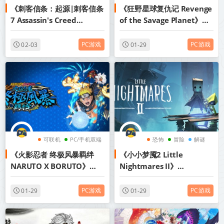
《刺客信条：起源|刺客信条
《狂野星球复仇记 Revenge
冒险
7 Assassin's Creed
of the Savage Planet》
Origins》v20250901-黄金
v20251217【单机+联机】
版+全DLC丨中文版网盘下载
丨中文版网盘下载
PC游戏
PC游戏
02-03
01-29
可联机
PC/手机双端
恐怖
冒险
解谜
《火影忍者 终极风暴羁绊
《小小梦魇2 Little
动作
NARUTO X BORUTO》
Nightmares II》
v1.60-全DLC【单机+联机】
v1165【PC/手机双端】丨中
【PC/手机双端】丨中文版网
文版网盘下载
PC游戏
PC游戏
01-29
01-29
盘下载