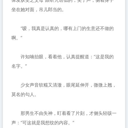
体发肤受之父母”跟听咒语似的，笑了声，侧着身子
坐在她对面，吊儿郎当的。
“嗳，我真是认真的，哪有上门的生意还不做的
啊。”
许知喃抬眼，看着他，认真提醒道：“这是我的
名字。”
少女声音软糯又清澈，眼尾延伸开，微微上翘，
莫名的勾人。
那男生不由失神，盯着看了片刻，才侧头轻咳一
声：“可这就是我想纹的内容。”