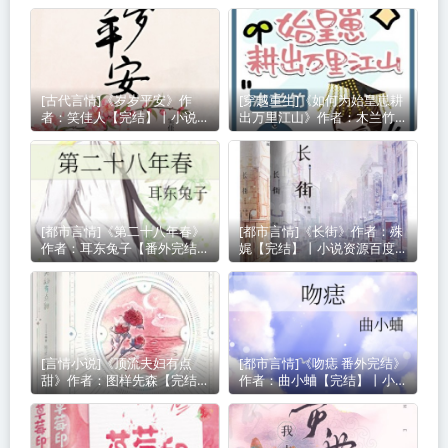
[古代言情]《岁岁平安》作
[穿越重生]《如何为始皇崽耕
者：笑佳人【完结】丨小说资
出万里江山》作者：木兰竹
源百度网盘免费txt下载
【完结】丨小说资源百度网盘
免费txt下载
[都市言情]《第二十八年春》
[都市言情]《长街》作者：殊
作者：耳东兔子【番外完结】
娓【完结】丨小说资源百度网
丨小说资源百度网盘免费txt
盘免费txt下载
下载
[言情小说]《顶流夫妇有点
[都市言情]《吻痣 番外完结》
甜》作者：图样先森【完结】
作者：曲小蛐【完结】丨小说
丨小说资源百度网盘免费txt
资源百度网盘免费txt下载
下载