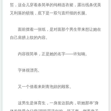
皙，这会儿穿着条简单的纯棉连衣裙，露出线条优美
又利落的锁颈，底下是一双匀直纤细的长腿。
面前摆着一张纸，是对面那个男生带来想让她在
自己肩膀上纹的内容。
内容很简单，正是她的名字——许知喃。
字体很漂亮。
又一个借着来刺青泡妞的顾客。
这男生是体育生，一身发达肌肉，听她那串“身