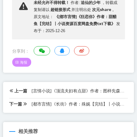
追仙的少年
未经允许不得转载！
作者:
，转载或
超链接形式
次元share
复制请以
并注明出处
。
《[都市言情]《狂恋你》作者：甜醋
原文地址：
鱼【完结】丨小说资源百度网盘免费txt下载》
发
布于：2025-12-26
分享到：
海报
上一篇
[言情小说]《顶流夫妇有点甜》作者：图样先森【完结】丨小说资源百度网盘免费txt下载
下一篇
[都市言情]《长街》作者：殊娓【完结】丨小说资源百度网盘免费txt下载
相关推荐