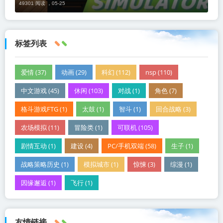
49301 阅读 ，
05-25
标签列表
爱情 (37)
动画 (29)
科幻 (112)
nsp (110)
中文游戏 (45)
休闲 (103)
对战 (1)
角色 (7)
格斗游戏FTG (1)
太鼓 (1)
智斗 (1)
回合战略 (3)
农场模拟 (11)
冒险类 (1)
可联机 (105)
剧情互动 (1)
建设 (4)
PC/手机双端 (58)
生子 (1)
战略策略历史 (1)
模拟城市 (1)
惊悚 (3)
综漫 (1)
因缘邂逅 (1)
飞行 (1)
友情链接