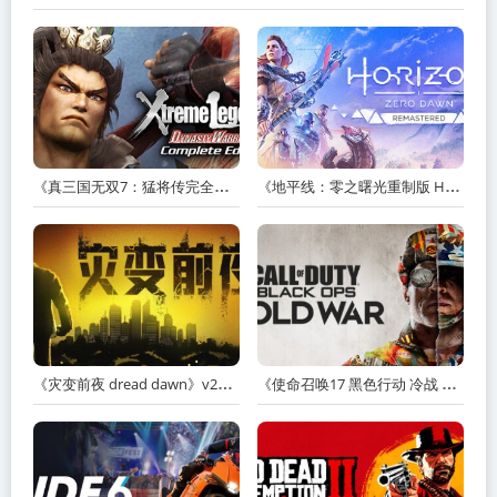
《真三国无双7：猛将传完全版 DYNASTY WARRIORS 7: Xtreme Legends Complete Edition》Build.3602035-免安装中文版【PC/手机双端】丨中文版
《地平线：零之曙光重制版 Horizon Zero Dawn Remastered》v1.5.89.0-送修改器丨中文版网盘下载
《灾变前夜 dread dawn》v20260530-免安装中文版丨中文版网盘下载
《使命召唤17 黑色行动 冷战 Call of Duty: Black Ops Cold War》v1.34.1.15931218-全DLC+送修改器丨中文版网盘下载