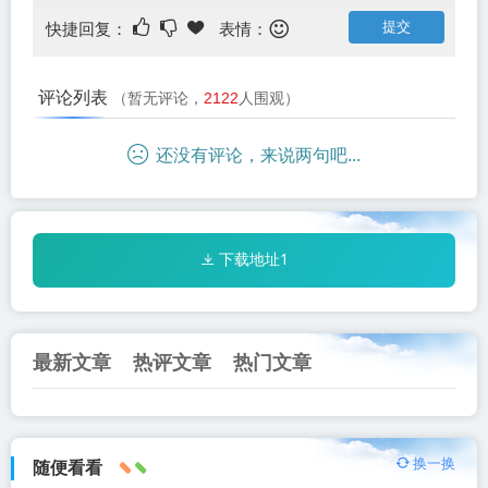
快捷回复：
表情：
评论列表
（暂无评论，
2122
人围观）
还没有评论，来说两句吧...
下载地址1
最新文章
热评文章
热门文章
换一换
随便看看