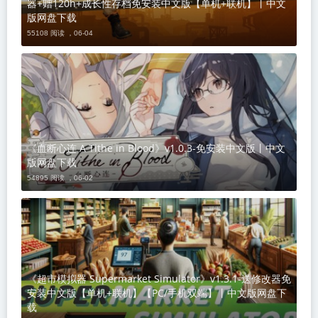
器+赠120h+成长性存档免安装中文版【单机+联机】丨中文
版网盘下载
55108 阅读 ，
06-04
《血断心连 A Tithe in Blood》v1.0.3-免安装中文版丨中文
版网盘下载
54895 阅读 ，
06-02
《超市模拟器 Supermarket Simulator》v1.3.1-送修改器免
安装中文版【单机+联机】【PC/手机双端】丨中文版网盘下
载