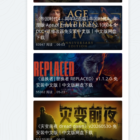
《帝国时代4：周年纪念版|帝国时代4：年
度版 Age of Empires IV》v16.2.10604-全
DLC+送修改器免安装中文版丨中文版网盘
下载
63947 阅读 ，
06-03
《退换者|替换者 REPLACED》v1.1.2.0-免
安装中文版丨中文版网盘下载
55362 阅读 ，
05-23
《灾变前夜 dread dawn》v20260530-免
安装中文版丨中文版网盘下载
55170 阅读 ，
06-05