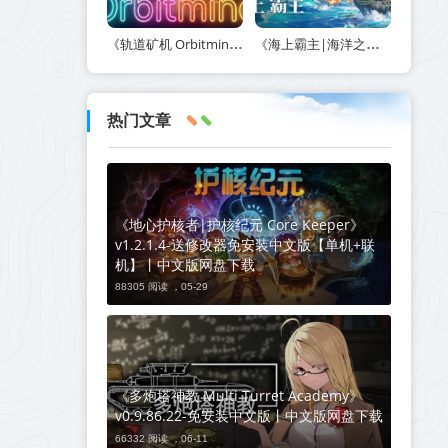
《轨道矿机 Orbitmine》Build.24135737-免安装中文版丨中文版网盘下载
《海上霸主|海洋之王|七海之王 King of Seas》v1.20-免安装中文版丨中文版网盘下载
热门文章
《地心护核者|护核纪元 Core Keeper》
v1.2.1.4-送修改器免安装中文版【单机+联
机】丨中文版网盘下载
88305 阅读 ，
05-29
《多炮塔神教 Multi Turret Academy》
v0.9.86.22-免安装中文版丨中文版网盘下载
66332 阅读 ，
06-11