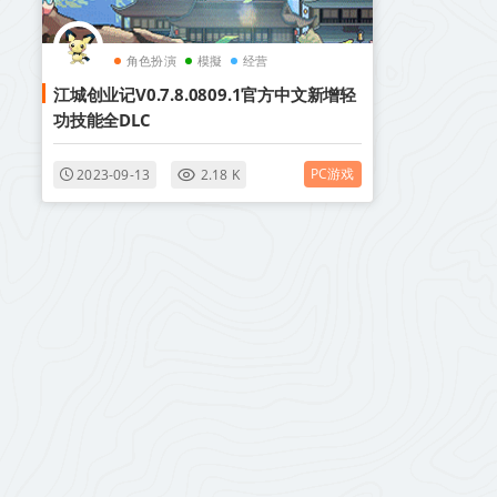
角色扮演
模擬
经营
江城创业记V0.7.8.0809.1官方中文新增轻
功技能全DLC
PC游戏
2023-09-13
2.18 K