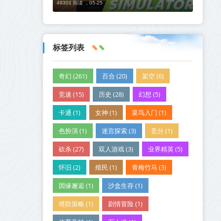
49301 阅读 ，
05-25
标签列表
奇幻 (261)
百合 (20)
架空 (6)
竞速 (15)
历史 (28)
幻想 (5)
卡通 (1)
女神 (1)
菜鸟入门 (1)
色扮演 (1)
迷宫探索 (3)
竞分 (1)
砍杀 (27)
双人游戏 (3)
业界精英 (5)
怀旧 (2)
殖民 (1)
青梅竹马 (3)
因缘邂逅 (1)
沙盒生存 (1)
塔防策略 (1)
剧情冒险 (1)