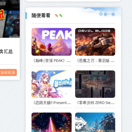
换一换
随便看看
戏 汇总
《巅峰|登顶 PEAK》v1.47.a【单机+联机】丨中文版网盘下载
《恶魔之刃：重启版 DEVIL BLADE REBOOT》v1.2.4-免安装中文版丨中文版网盘下载
游戏资源
《恋因天赐!! Present From Angel Template!! An Angel's Gift》Build.23930554-免安装中文版丨中文版网盘下载
《零希沃特 ZERO Sievert》v1.2.59-免安装中文版丨中文版网盘下载