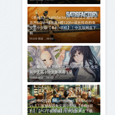
《幸福工厂 Satisfactory》v1.2.2.2-赠官方
原声BGM+修改器+赠120h+成长性存档免
安装中文版【单机+联机】丨中文版网盘下
载
55106 阅读 ，
06-04
《血断心连 A Tithe in Blood》v1.0.3-免安
装中文版丨中文版网盘下载
54895 阅读 ，
06-02
《超市模拟器 Supermarket Simulator》
v1.3.1-送修改器免安装中文版【单机+联
机】【PC/手机双端】丨中文版网盘下载