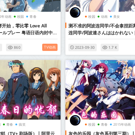
22年动画
校园
青春
校园
动画
美女
开始，零比零 Love All
测不准的阿波连同学/不会拿捏距
ブオールプレー 粤语日语内封中字
连同学/阿波連さんははかれない | 
新番
12【日语+簡繁英字幕】2022年
TV动画
3
860
2023-09-30
1.7 K
园
青春
搞笑
校园
青春
2015年动画
郁（TV+ 剧场版）丨阿里云
灰色的乐园（灰色系列第三期）丨2