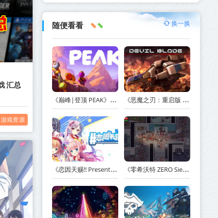
换一换
随便看看
戏 汇总
《巅峰|登顶 PEAK》v1.47.a【单机+联机】丨中文版网盘下载
《恶魔之刃：重启版 DEVIL BLADE REBOOT》v1.2.4-免安装中文版丨中文版网盘下载
游戏资源
《恋因天赐!! Present From Angel Template!! An Angel's Gift》Build.23930554-免安装中文版丨中文版网盘下载
《零希沃特 ZERO Sievert》v1.2.59-免安装中文版丨中文版网盘下载