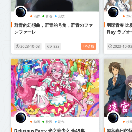
动作
青春
竞技
20
群青的幻想曲，群青的号角，群青のファ
羽球青春 比赛
ンファーレ
Play ラ
2022年4月
TV动画
2023-10-03
833
2023-10-0
动画
校园
动作
校
Delicious Party 光之美少女 全45集
凉宫春日的忧