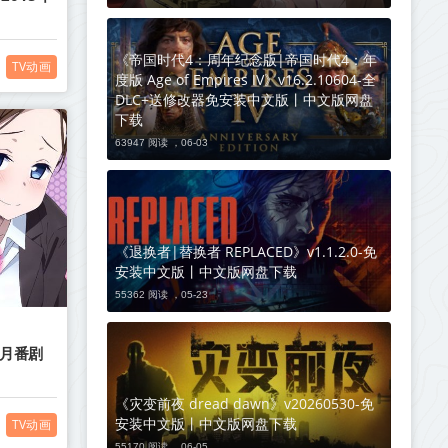
《帝国时代4：周年纪念版|帝国时代4：年
TV动画
度版 Age of Empires IV》v16.2.10604-全
DLC+送修改器免安装中文版丨中文版网盘
下载
63947 阅读 ，
06-03
《退换者|替换者 REPLACED》v1.1.2.0-免
安装中文版丨中文版网盘下载
55362 阅读 ，
05-23
0月番剧
《灾变前夜 dread dawn》v20260530-免
安装中文版丨中文版网盘下载
TV动画
55170 阅读 ，
06-05