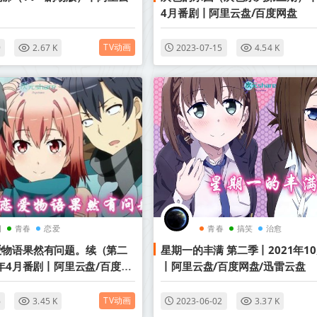
4月番剧丨阿里云盘/百度网盘
TV动画
9
2.67 K
2023-07-15
4.54 K
园
青春
恋爱
青春
搞笑
治愈
爱物语果然有问题。续（第二
星期一的丰满 第二季丨2021年1
5年4月番剧丨阿里云盘/百度网
丨阿里云盘/百度网盘/迅雷云盘
TV动画
6
3.45 K
2023-06-02
3.37 K