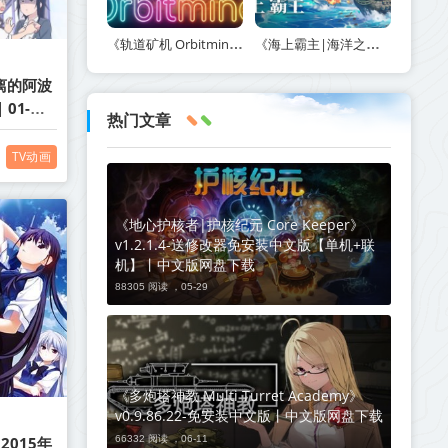
《轨道矿机 Orbitmine》Build.24135737-免安装中文版丨中文版网盘下载
《海上霸主|海洋之王|七海之王 King of Seas》v1.20-免安装中文版丨中文版网盘下载
离的阿波
01-
热门文章
4月新番
TV动画
《地心护核者|护核纪元 Core Keeper》
v1.2.1.4-送修改器免安装中文版【单机+联
机】丨中文版网盘下载
88305 阅读 ，
05-29
《多炮塔神教 Multi Turret Academy》
v0.9.86.22-免安装中文版丨中文版网盘下载
66332 阅读 ，
06-11
015年