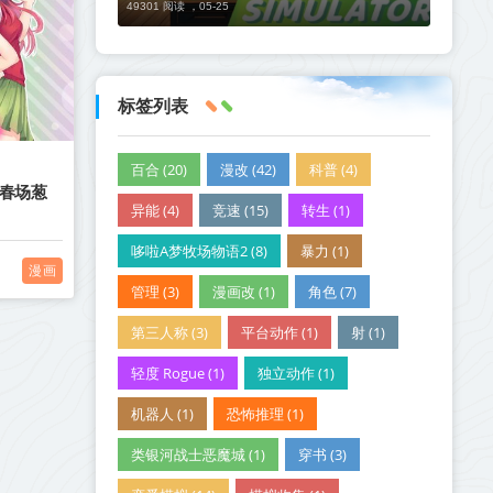
49301 阅读 ，
05-25
标签列表
百合 (20)
漫改 (42)
科普 (4)
丨春场葱
异能 (4)
竞速 (15)
转生 (1)
哆啦A梦牧场物语2 (8)
暴力 (1)
漫画
管理 (3)
漫画改 (1)
角色 (7)
第三人称 (3)
平台动作 (1)
射 (1)
轻度 Rogue (1)
独立动作 (1)
机器人 (1)
恐怖推理 (1)
类银河战士恶魔城 (1)
穿书 (3)