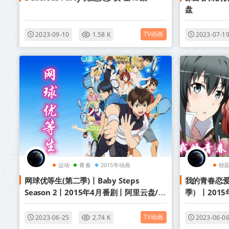
盘
TV动画
2023-09-10
1.58 K
2023-07-1
运动
青春
2015年动画
校
网球优等生(第二季)丨Baby Steps
我的青春恋
Season 2丨2015年4月番剧丨阿里云盘/百
季）丨201
度网盘
盘
TV动画
2023-06-25
2.74 K
2023-06-0