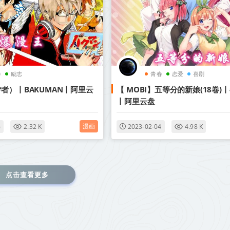
春
励志
青春
恋爱
喜剧
者）丨BAKUMAN丨阿里云
【 MOBI】五等分的新娘(18卷)
丨阿里云盘
漫画
6
2.32 K
2023-02-04
4.98 K
点击查看更多