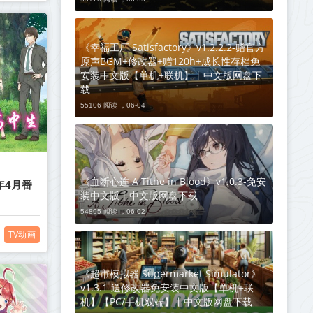
《幸福工厂 Satisfactory》v1.2.2.2-赠官方
原声BGM+修改器+赠120h+成长性存档免
安装中文版【单机+联机】丨中文版网盘下
载
55106 阅读 ，
06-04
《血断心连 A Tithe in Blood》v1.0.3-免安
年4月番
装中文版丨中文版网盘下载
54895 阅读 ，
06-02
TV动画
《超市模拟器 Supermarket Simulator》
v1.3.1-送修改器免安装中文版【单机+联
机】【PC/手机双端】丨中文版网盘下载