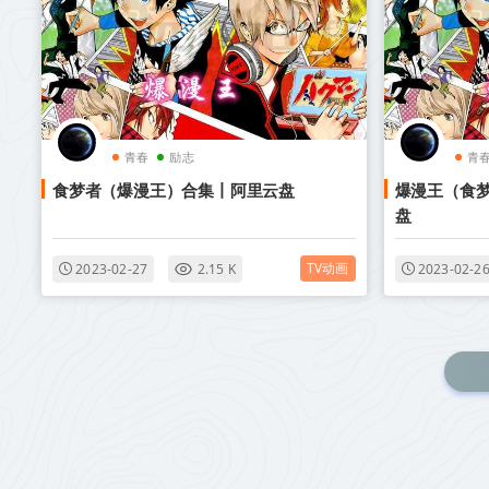
青春
励志
青
​食梦者（爆漫王）合集丨阿里云盘
爆漫王（食梦
盘
TV动画
2023-02-27
2.15 K
2023-02-2