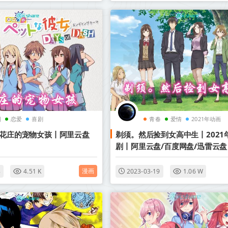
园
恋爱
喜剧
青春
爱情
2021年动画
樱花庄的宠物女孩丨阿里云盘
剃须。然后捡到女高中生丨2021
剧丨阿里云盘/百度网盘/迅雷云盘
漫画
8
4.51 K
2023-03-19
1.06 W