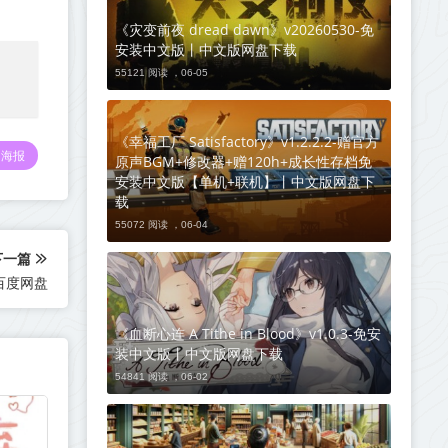
《灾变前夜 dread dawn》v20260530-免
安装中文版丨中文版网盘下载
55121 阅读 ，
06-05
《幸福工厂 Satisfactory》v1.2.2.2-赠官方
海报
原声BGM+修改器+赠120h+成长性存档免
安装中文版【单机+联机】丨中文版网盘下
载
55072 阅读 ，
06-04
下一篇
百度网盘
《血断心连 A Tithe in Blood》v1.0.3-免安
装中文版丨中文版网盘下载
54841 阅读 ，
06-02