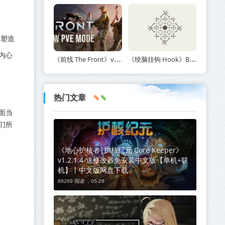
、塑造
内心
《前线 The Front》v1.5.7丨中文版网盘下载
《绞脑挂钩 Hook》Build.21678887-免安装中文版丨中文版网盘下载
热门文章
面当
们所
《地心护核者|护核纪元 Core Keeper》
v1.2.1.4-送修改器免安装中文版【单机+联
机】丨中文版网盘下载
88269 阅读 ，
05-29