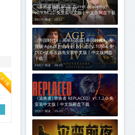
《多炮塔神教 Multi Turret Academy》
v0.9.86.22-免安装中文版丨中文版网盘下载
66276 阅读 ，
06-11
《帝国时代4：周年纪念版|帝国时代4：年
度版 Age of Empires IV》v16.2.10604-全
DLC+送修改器免安装中文版丨中文版网盘
下载
63917 阅读 ，
06-03
资源下载
《退换者|替换者 REPLACED》v1.1.2.0-免
安装中文版丨中文版网盘下载
55327 阅读 ，
05-23