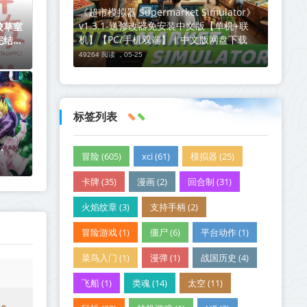
《超市模拟器 Supermarket Simulator》
v1.3.1-送修改器免安装中文版【单机+联
校草室
机】【PC/手机双端】丨中文版网盘下载
完结】
49264 阅读 ，
05-25
标签列表
冒险 (605)
xci (61)
模拟器 (25)
022十月新番
卡牌 (35)
漫画 (2)
回合制 (31)
火焰纹章 (3)
支持手柄 (2)
冒险游戏 (1)
僵尸 (6)
平台动作 (1)
菜鸟入门 (1)
漫弹 (1)
战国历史 (4)
飞船 (1)
类魂 (14)
太空 (11)