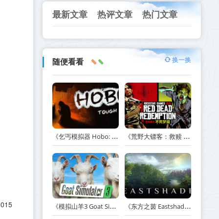
最新文章
热评文章
热门文章
换一换
随便看看
《乞丐模拟器 Hobo: Tough Life》v1.20.010-赠原声带+解锁全人物满级通关存档+多项修改器【单机+联机】丨中文版网盘下载
《荒野大镖客：救赎 Red Dead Redemption》v1.0.42.46611-送修改器丨中文版网盘下载
015
《模拟山羊3 Goat Simulator 3》v1.2.0.2-全DLC+含重制版【单机+联机】【PC/手机双端】丨中文版网盘下载
《东方之茵 Eastshade》Build.20251455-免安装中文版丨中文版网盘下载