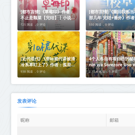
[都市言情]《草莓印》作者：
[都市言情]《重回我爸当
不止是颗菜【完结】丨小说资
那几年 完结+番外》作
源百度网盘免费txt下载
风榴火【完结】丨小说
725 阅读 ，
0 评论
550 阅读 ，
0 评论
度网盘免费txt下载
[近代现代] 《穿lo裙代课被清
4个人各自有着自己的秘密
冷系草盯上了》作者：孤荷
nin wa Sorezore Uso 
【完结】丨百度网盘免费txt下
Tsuku 01-11 1080P M
938 阅读 ，
0 评论
2.33 K 阅读 ，
0 评论
载
中 2022年十月新番
发表评论