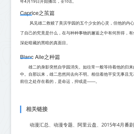
年4月19日开始播出
，
。
全10话
Caprice之茧篇
风见雄二救赎了美滨学园的五个少女的心灵，但他的内
了自己的究竟是什么，在与种种事物的邂逅之中有何所得，有
深处暗藏的黑暗的真面目。
Blanc Aile之种篇
雄二的身影突然自学园消失。如往常一般等待着他的归来
中。自那以来，雄二忽然间去向不明。相信着他平安无事且无
前往之处存在着的，是命运，抑或是——。
相关链接
动漫汇总
动漫专题
阿里云盘
2015年4月番剧
、
、
、