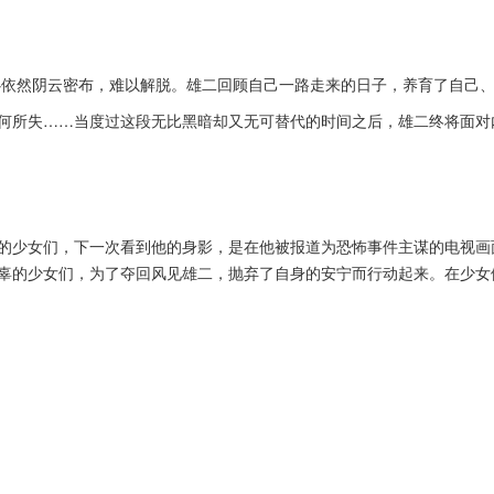
心依然阴云密布，难以解脱。雄二回顾自己一路走来的日子，养育了自己
何所失……当度过这段无比黑暗却又无可替代的时间之后，雄二终将面对
的少女们，下一次看到他的身影，是在他被报道为恐怖事件主谋的电视画
辜的少女们，为了夺回风见雄二，抛弃了自身的安宁而行动起来。在少女