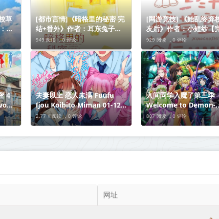
校草
[都市言情]《暗格里的秘密 完
[网游竞技] 《始乱终弃
者：春
结+番外》作者：耳东兔子
友后》作者：小鲤纱【
资源百
【完结】丨小说资源百度网盘
丨百度网盘免费txt下载
949 阅读 ，
0 评论
929 阅读 ，
0 评论
免费txt下载
 4
夫妻以上 恋人未满 Fuufu
入间同学入魔了第三季
wo
Ijou Koibito Miman 01-12
Welcome to Demon-
P4 简
1080p 简体 mp4 2022年十月
School, Iruma-kun 1-21合
2.77 K 阅读 ，
0 评论
807 阅读 ，
0 评论
新番
集 1080 mp4 2