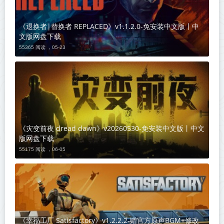
《退换者|替换者 REPLACED》v1.1.2.0-免安装中文版丨中
文版网盘下载
55365 阅读 ，
05-23
《灾变前夜 dread dawn》v20260530-免安装中文版丨中文
版网盘下载
55175 阅读 ，
06-05
《幸福工厂 Satisfactory》v1.2.2.2-赠官方原声BGM+修改