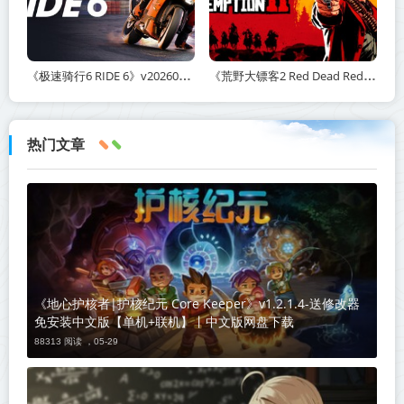
《极速骑行6 RIDE 6》v20260511-免安装中文版丨中文版网盘下载
《荒野大镖客2 Red Dead Redemption 2》v1491.50-打包mod+送修改器丨中文版网盘下载
热门文章
《地心护核者|护核纪元 Core Keeper》v1.2.1.4-送修改器
免安装中文版【单机+联机】丨中文版网盘下载
88313 阅读 ，
05-29