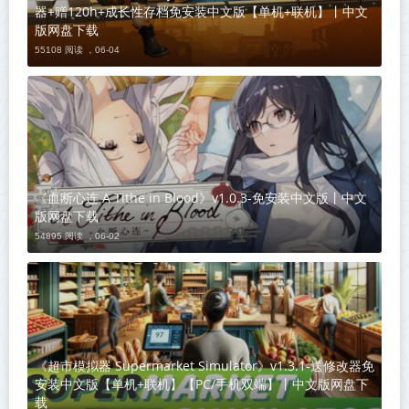
器+赠120h+成长性存档免安装中文版【单机+联机】丨中文
版网盘下载
55108 阅读 ，
06-04
《血断心连 A Tithe in Blood》v1.0.3-免安装中文版丨中文
版网盘下载
54895 阅读 ，
06-02
《超市模拟器 Supermarket Simulator》v1.3.1-送修改器免
安装中文版【单机+联机】【PC/手机双端】丨中文版网盘下
载