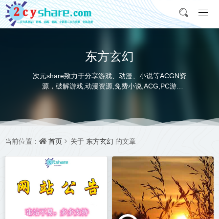
东方玄幻
次元share致力于分享游戏、动漫、小说等ACGN资
源，破解游戏,动漫资源,免费小说,ACG,PC游
戏,switch游戏,金手指，动画电影,动画片,全本小说,
完本小说,txt下载,游戏攻略,精美壁纸，ACGN资讯，
并提供网盘下载
首页
东方玄幻
当前位置：
关于
的文章