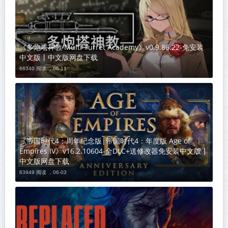
《多炮塔神教 Multi Turret Academy》v0.9.86.22-免安装
中文版丨中文版网盘下载
66340 阅读 ，
06-11
《帝国时代4：周年纪念版|帝国时代4：年度版 Age of
Empires IV》v16.2.10604-全DLC+送修改器免安装中文版丨
中文版网盘下载
63949 阅读 ，
06-03