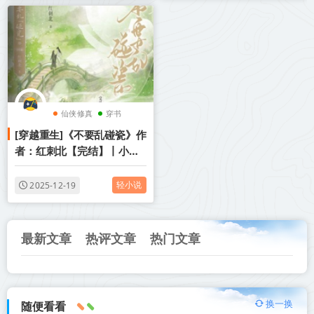
仙侠修真
穿书
[穿越重生]《不要乱碰瓷》作
爽文
者：红刺北【完结】丨小说
资源百度网盘免费txt下载
轻小说
2025-12-19
最新文章
热评文章
热门文章
换一换
随便看看