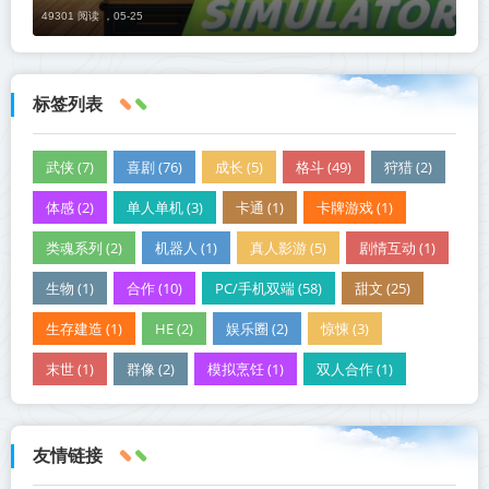
49301 阅读 ，
05-25
标签列表
武侠 (7)
喜剧 (76)
成长 (5)
格斗 (49)
狩猎 (2)
体感 (2)
单人单机 (3)
卡通 (1)
卡牌游戏 (1)
类魂系列 (2)
机器人 (1)
真人影游 (5)
剧情互动 (1)
生物 (1)
合作 (10)
PC/手机双端 (58)
甜文 (25)
生存建造 (1)
HE (2)
娱乐圈 (2)
惊悚 (3)
末世 (1)
群像 (2)
模拟烹饪 (1)
双人合作 (1)
友情链接