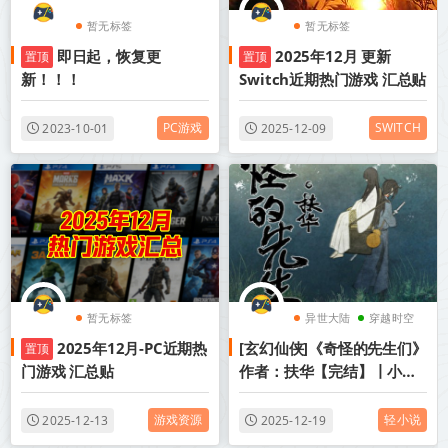
暂无标签
暂无标签
即日起，恢复更
2025年12月 更新
置顶
置顶
新！！！
Switch近期热门游戏 汇总贴
PC游戏
SWITCH
2023-10-01
2025-12-09
暂无标签
异世大陆
穿越时空
2025年12月-PC近期热
[玄幻仙侠]《奇怪的先生们》
置顶
甜文
门游戏 汇总贴
作者：扶华【完结】丨小说
资源百度网盘免费txt下载
游戏资源
轻小说
2025-12-13
2025-12-19