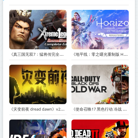
《真三国无双7：猛将传完全版 DYNASTY WARRIORS 7: Xtreme Legends Complete Edition》Build.3602035-免安装中文版【PC/手机双端】丨中文版
《地平线：零之曙光重制版 Horizon Zero Dawn Remastered》v1.5.89.0-送修改器丨中文版网盘下载
《灾变前夜 dread dawn》v20260530-免安装中文版丨中文版网盘下载
《使命召唤17 黑色行动 冷战 Call of Duty: Black Ops Cold War》v1.34.1.15931218-全DLC+送修改器丨中文版网盘下载