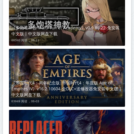
《多炮塔神教 Multi Turret Academy》v0.9.86.22-免安装
中文版丨中文版网盘下载
66340 阅读 ，
06-11
《帝国时代4：周年纪念版|帝国时代4：年度版 Age of
Empires IV》v16.2.10604-全DLC+送修改器免安装中文版丨
中文版网盘下载
63949 阅读 ，
06-03