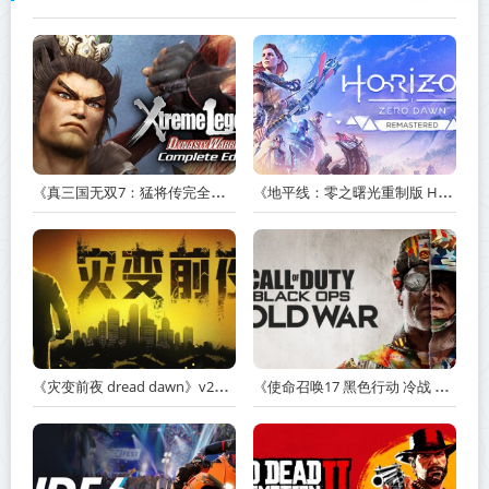
《真三国无双7：猛将传完全版 DYNASTY WARRIORS 7: Xtreme Legends Complete Edition》Build.3602035-免安装中文版【PC/手机双端】丨中文版
《地平线：零之曙光重制版 Horizon Zero Dawn Remastered》v1.5.89.0-送修改器丨中文版网盘下载
《灾变前夜 dread dawn》v20260530-免安装中文版丨中文版网盘下载
《使命召唤17 黑色行动 冷战 Call of Duty: Black Ops Cold War》v1.34.1.15931218-全DLC+送修改器丨中文版网盘下载