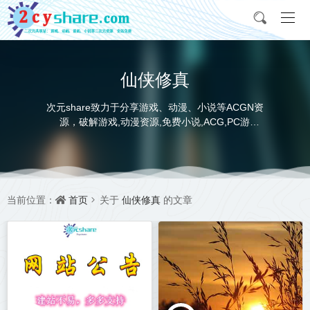
仙侠修真
次元share致力于分享游戏、动漫、小说等ACGN资
源，破解游戏,动漫资源,免费小说,ACG,PC游
戏,switch游戏,金手指，动画电影,动画片,全本小说,
完本小说,txt下载,游戏攻略,精美壁纸，ACGN资讯，
并提供网盘下载
首页
仙侠修真
当前位置：
关于
的文章