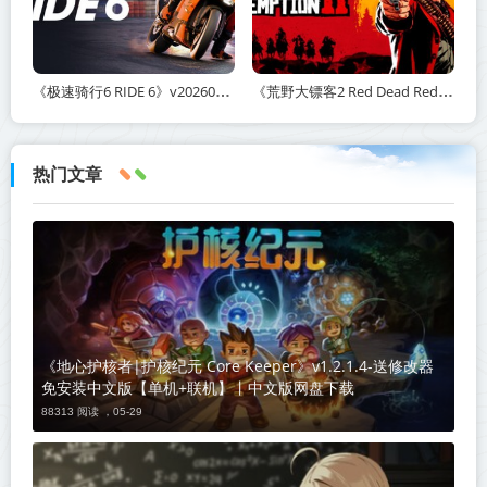
《极速骑行6 RIDE 6》v20260511-免安装中文版丨中文版网盘下载
《荒野大镖客2 Red Dead Redemption 2》v1491.50-打包mod+送修改器丨中文版网盘下载
热门文章
《地心护核者|护核纪元 Core Keeper》v1.2.1.4-送修改器
免安装中文版【单机+联机】丨中文版网盘下载
88313 阅读 ，
05-29