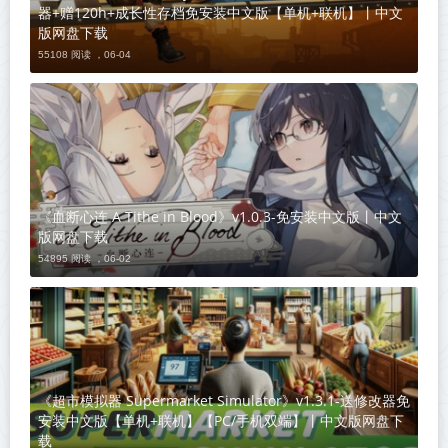
器+赠120h+成长性存档免安装中文版【单机+联机】丨中文
版网盘下载
55108 阅读 ，
06-04
《血断心连 A Tithe in Blood》v1.0.3-免安装中文版丨中文
版网盘下载
54895 阅读 ，
06-02
《超市模拟器 Supermarket Simulator》v1.3.1-送修改器免
安装中文版【单机+联机】【PC/手机双端】丨中文版网盘下
载