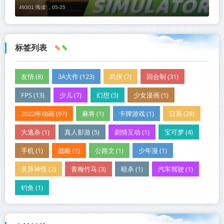
49301 阅读 ，
05-25
标签列表
友情 (8)
3A大作 (123)
武侠 (7)
回合制 (31)
FPS (13)
少儿 (7)
幻想 (5)
少女漫画 (1)
2022年动画 (97)
麻将 (1)
卡牌游戏 (1)
日系 (28)
大逃杀 (1)
真人影游 (5)
剧情互动 (1)
宝可梦 (4)
手机 (1)
战略 (1)
公路文 (1)
少年漫 (1)
灵异神怪 (2)
青梅竹马 (3)
暗杀 (1)
汽车驾驶 (1)
钓鱼 (1)