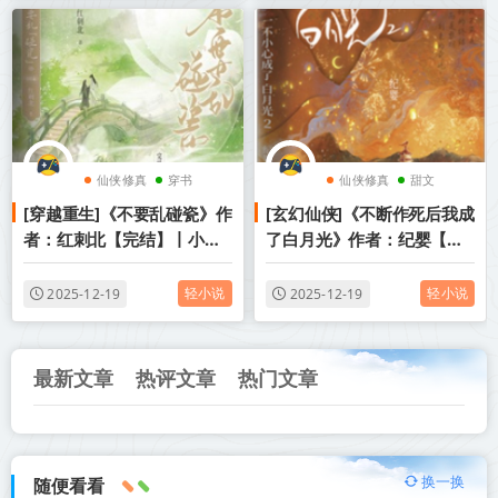
仙侠修真
穿书
仙侠修真
甜文
[穿越重生]《不要乱碰瓷》作
[玄幻仙侠]《不断作死后我成
爽文
穿书
者：红刺北【完结】丨小说
了白月光》作者：纪婴【完
资源百度网盘免费txt下载
结】丨小说资源百度网盘免
费txt下载
轻小说
轻小说
2025-12-19
2025-12-19
最新文章
热评文章
热门文章
换一换
随便看看