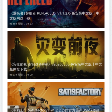
《退换者|替换者 REPLACED》v1.1.2.0-免安装中文版丨中
文版网盘下载
55365 阅读 ，
05-23
《灾变前夜 dread dawn》v20260530-免安装中文版丨中文
版网盘下载
55175 阅读 ，
06-05
《幸福工厂 Satisfactory》v1.2.2.2-赠官方原声BGM+修改