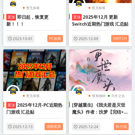
暂无标签
暂无标签
即日起，恢复更
2025年12月 更新
置顶
置顶
新！！！
Switch近期热门游戏 汇总贴
PC游戏
SWITCH
2023-10-01
2025-12-09
暂无标签
情有独钟
天作之合
2025年12月-PC近期热
[穿越重生] 《我夫君是灭世
置顶
仙侠修真
门游戏 汇总贴
魔头》作者：扶梦【完结+番
外】丨小说资源百度网盘免
费txt下载
游戏资源
轻小说
2025-12-13
2025-12-24