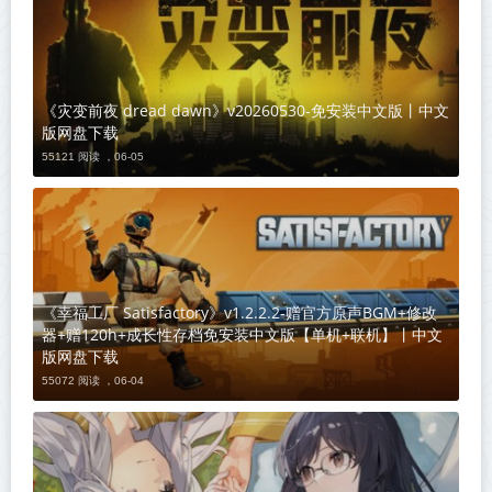
《灾变前夜 dread dawn》v20260530-免安装中文版丨中文
版网盘下载
55121 阅读 ，
06-05
《幸福工厂 Satisfactory》v1.2.2.2-赠官方原声BGM+修改
器+赠120h+成长性存档免安装中文版【单机+联机】丨中文
版网盘下载
55072 阅读 ，
06-04