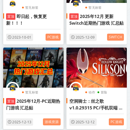
暂无标签
暂无标签
即日起，恢复更
2025年12月 更新
置顶
置顶
新！！！
Switch近期热门游戏 汇总贴
PC游戏
SWITCH
2023-10-01
2025-12-09
暂无标签
动作
冒险
2025年12月-PC近期热
空洞骑士：丝之歌
置顶
类银河战士恶魔城
门游戏 汇总贴
v1.0.29315 PC/手机双端 单
机+联机 全DLC 送修改器
（Hollow Knight
游戏资源
PC游戏
2025-12-13
2025-12-12
Silksong）中文版网盘下载