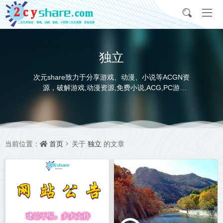
独立
次元share致力于分享游戏、动漫、小说等ACGN资
源，破解游戏,动漫资源,免费小说,ACG,PC游
戏,switch游戏,金手指，动画电影,动画片,全本小说,
完本小说,txt下载,游戏攻略,精美壁纸，ACGN资讯，
并提供网盘下载
首页
独立
当前位置：
关于
的文章