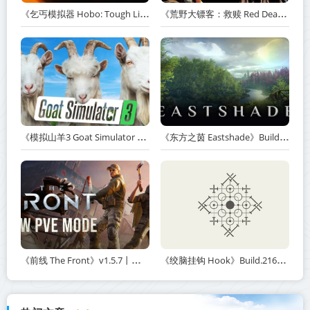
《乞丐模拟器 Hobo: Tough Life》v1.20.010-赠原声带+解锁全人物满级通关存档+多项修改器【单机+联机】丨中文版网盘下载
《荒野大镖客：救赎 Red Dead Redemption》v1.0.42.46611-送修改器丨中文版网盘下载
《模拟山羊3 Goat Simulator 3》v1.2.0.2-全DLC+含重制版【单机+联机】【PC/手机双端】丨中文版网盘下载
《东方之茵 Eastshade》Build.20251455-免安装中文版丨中文版网盘下载
《前线 The Front》v1.5.7丨中文版网盘下载
《绞脑挂钩 Hook》Build.21678887-免安装中文版丨中文版网盘下载