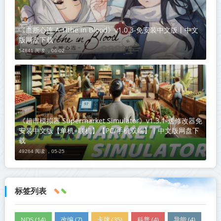
《血断心连 A Tithe in Blood》v1.0.3-免安装中文版丨中文
版网盘下载
54841 阅读 ，
06-02
《超市模拟器 Supermarket Simulator》v1.3.1-送修改器免
安装中文版【单机+联机】【PC/手机双端】丨中文版网盘下
载
49264 阅读 ，
05-25
标签列表
NDS (14)
改编 (7)
卡牌 (35)
科普 (4)
异能 (4)