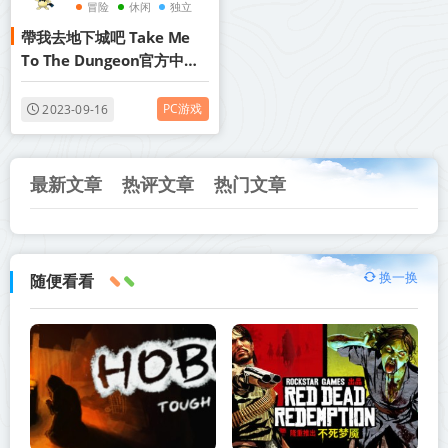
冒险
休闲
独立
帶我去地下城吧 Take Me
To The Dungeon官方中文
V1.0.12燃烧的心妖媚女王
DLC 网盘下载
PC游戏
2023-09-16
最新文章
热评文章
热门文章
换一换
随便看看