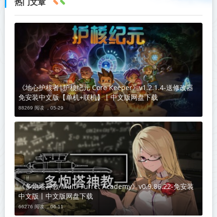
热门文章
《地心护核者|护核纪元 Core Keeper》v1.2.1.4-送修改器
免安装中文版【单机+联机】丨中文版网盘下载
88269 阅读 ，
05-29
《多炮塔神教 Multi Turret Academy》v0.9.86.22-免安装
中文版丨中文版网盘下载
66276 阅读 ，
06-11