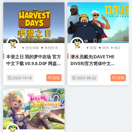
抢先体验
角色扮演
冒险
休闲
独立
丰登之日 我的梦中农场 官方
潜水员戴夫(DAVE THE
独立
中文下载 V0.9.8.DSP 网盘下
DIVER)官方简体中文
载
v1.0.0.10055赠多项修改器
原声全DLC扩展包皮肤网盘
PC游戏
PC游戏
2023-10-16
2023-09-22
下载