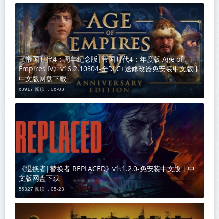
《帝国时代4：周年纪念版|帝国时代4：年度版 Age of
Empires IV》v16.2.10604-全DLC+送修改器免安装中文版丨
中文版网盘下载
63917 阅读 ，
06-03
《退换者|替换者 REPLACED》v1.1.2.0-免安装中文版丨中
文版网盘下载
55327 阅读 ，
05-23