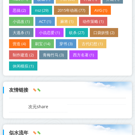
恶搞 (2)
nsz (29)
2015年动画 (77)
AVG (1)
小说改 (1)
ACT (1)
麻将 (1)
动作策略 (1)
大逃杀 (1)
小说恋爱 (1)
砍杀 (27)
口袋妖怪 (2)
营造 (4)
刷宝 (14)
穿书 (3)
古代幻想 (1)
制作建造 (2)
青梅竹马 (3)
西方名著 (1)
休闲模拟 (1)
友情链接
次元share
似水流年