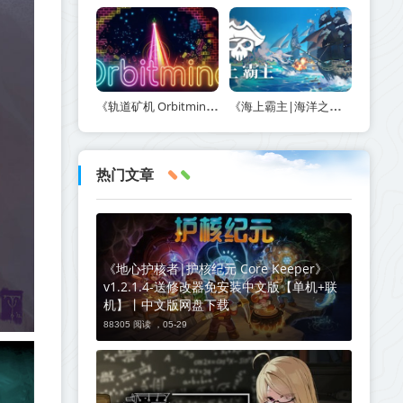
《轨道矿机 Orbitmine》Build.24135737-免安装中文版丨中文版网盘下载
《海上霸主|海洋之王|七海之王 King of Seas》v1.20-免安装中文版丨中文版网盘下载
热门文章
《地心护核者|护核纪元 Core Keeper》
v1.2.1.4-送修改器免安装中文版【单机+联
机】丨中文版网盘下载
88305 阅读 ，
05-29