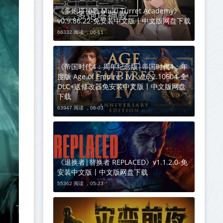
《多炮塔神教 Multi Turret Academy》
v0.9.86.22-免安装中文版丨中文版网盘下载
66332 阅读 ，
06-11
《帝国时代4：周年纪念版|帝国时代4：年
度版 Age of Empires IV》v16.2.10604-全
DLC+送修改器免安装中文版丨中文版网盘
下载
63947 阅读 ，
06-03
《退换者|替换者 REPLACED》v1.1.2.0-免
安装中文版丨中文版网盘下载
55362 阅读 ，
05-23