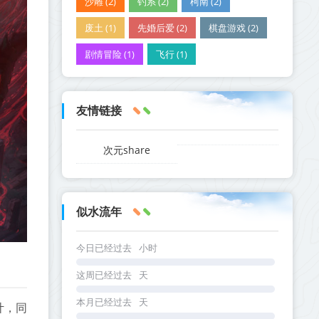
沙雕 (2)
钓系 (2)
柯南 (2)
废土 (1)
先婚后爱 (2)
棋盘游戏 (2)
剧情冒险 (1)
飞行 (1)
友情链接
次元share
似水流年
今日已经过去
小时
这周已经过去
天
本月已经过去
天
计，同