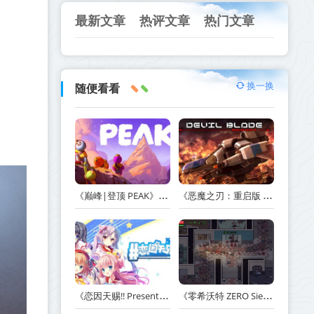
最新文章
热评文章
热门文章
换一换
随便看看
《巅峰|登顶 PEAK》v1.47.a【单机+联机】丨中文版网盘下载
《恶魔之刃：重启版 DEVIL BLADE REBOOT》v1.2.4-免安装中文版丨中文版网盘下载
《恋因天赐!! Present From Angel Template!! An Angel's Gift》Build.23930554-免安装中文版丨中文版网盘下载
《零希沃特 ZERO Sievert》v1.2.59-免安装中文版丨中文版网盘下载