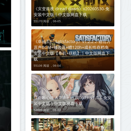
《灾变前夜 dread dawn》v20260530-免
安装中文版丨中文版网盘下载
55170 阅读 ，
06-05
《幸福工厂 Satisfactory》v1.2.2.2-赠官方
原声BGM+修改器+赠120h+成长性存档免
安装中文版【单机+联机】丨中文版网盘下
载
55106 阅读 ，
06-04
《血断心连 A Tithe in Blood》v1.0.3-免安
装中文版丨中文版网盘下载
54895 阅读 ，
06-02