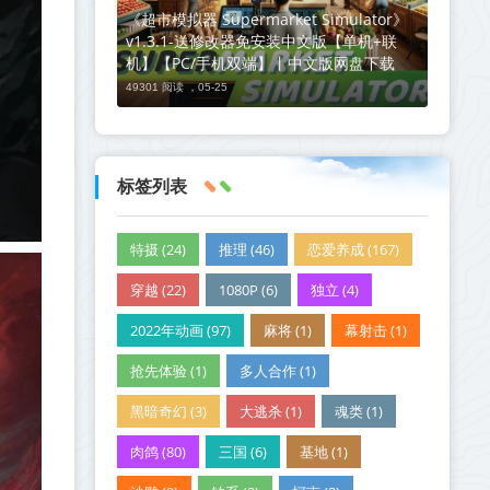
《超市模拟器 Supermarket Simulator》
v1.3.1-送修改器免安装中文版【单机+联
机】【PC/手机双端】丨中文版网盘下载
49301 阅读 ，
05-25
标签列表
特摄 (24)
推理 (46)
恋爱养成 (167)
穿越 (22)
1080P (6)
独立 (4)
2022年动画 (97)
麻将 (1)
幕射击 (1)
抢先体验 (1)
多人合作 (1)
黑暗奇幻 (3)
大逃杀 (1)
魂类 (1)
肉鸽 (80)
三国 (6)
基地 (1)