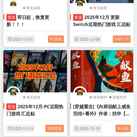
暂无标签
暂无标签
即日起，恢复更
2025年12月 更新
置顶
置顶
新！！！
Switch近期热门游戏 汇总贴
PC游戏
SWITCH
2023-10-01
2025-12-09
暂无标签
情有独钟
穿越时空
2025年12月-PC近期热
[穿越重生]《向师祖献上咸鱼
置顶
甜文
门游戏 汇总贴
完结+番外》作者：扶华【完
结】丨小说资源百度网盘免
费txt下载
游戏资源
轻小说
2025-12-13
2025-12-19