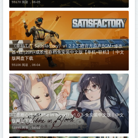
55170 阅读 ，
06-05
《幸福工厂 Satisfactory》v1.2.2.2-赠官方原声BGM+修改
器+赠120h+成长性存档免安装中文版【单机+联机】丨中文
版网盘下载
55106 阅读 ，
06-04
《血断心连 A Tithe in Blood》v1.0.3-免安装中文版丨中文
版网盘下载
54895 阅读 ，
06-02