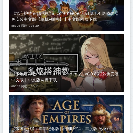
《地心护核者|护核纪元 Core Keeper》v1.2.1.4-送修改器
免安装中文版【单机+联机】丨中文版网盘下载
88305 阅读 ，
05-29
《多炮塔神教 Multi Turret Academy》v0.9.86.22-免安装
中文版丨中文版网盘下载
66332 阅读 ，
06-11
《帝国时代4：周年纪念版|帝国时代4：年度版 Age of