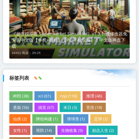
《超市模拟器 Supermarket Simulator》v1.3.1-送修改器免
安装中文版【单机+联机】【PC/手机双端】丨中文版网盘下
载
49301 阅读 ，
05-25
标签列表
种田 (38)
xci (61)
nsp (110)
推理 (46)
悬疑 (56)
搞笑 (67)
末日 (3)
竞技 (18)
仙侠 (2)
牌组构建 (1)
弹球类 (1)
足球 (2)
女性 (1)
塔防 (14)
生物收集 (9)
励志人生 (2)