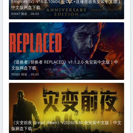
Empires IV》v16.2.10604-全DLC+送修改器免安装中文版丨
中文版网盘下载
63947 阅读 ，
06-03
《退换者|替换者 REPLACED》v1.1.2.0-免安装中文版丨中
文版网盘下载
55362 阅读 ，
05-23
《灾变前夜 dread dawn》v20260530-免安装中文版丨中文
版网盘下载