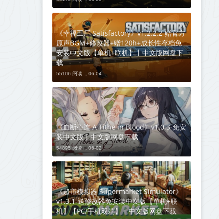
《幸福工厂 Satisfactory》v1.2.2.2-赠官方
原声BGM+修改器+赠120h+成长性存档免
安装中文版【单机+联机】丨中文版网盘下
载
55106 阅读 ，
06-04
《血断心连 A Tithe in Blood》v1.0.3-免安
装中文版丨中文版网盘下载
54895 阅读 ，
06-02
《超市模拟器 Supermarket Simulator》
v1.3.1-送修改器免安装中文版【单机+联
机】【PC/手机双端】丨中文版网盘下载