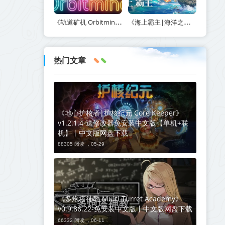
《轨道矿机 Orbitmine》Build.24135737-免安装中文版丨中文版网盘下载
《海上霸主|海洋之王|七海之王 King of Seas》v1.20-免安装中文版丨中文版网盘下载
热门文章
《地心护核者|护核纪元 Core Keeper》
v1.2.1.4-送修改器免安装中文版【单机+联
机】丨中文版网盘下载
88305 阅读 ，
05-29
《多炮塔神教 Multi Turret Academy》
v0.9.86.22-免安装中文版丨中文版网盘下载
66332 阅读 ，
06-11