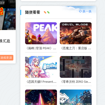
换一换
随便看看
戏 汇总
《巅峰|登顶 PEAK》v1.47.a【单机+联机】丨中文版网盘下载
《恶魔之刃：重启版 DEVIL BLADE REBOOT》v1.2.4-免安装中文版丨中文版网盘下载
游戏资源
《恋因天赐!! Present From Angel Template!! An Angel's Gift》Build.23930554-免安装中文版丨中文版网盘下载
《零希沃特 ZERO Sievert》v1.2.59-免安装中文版丨中文版网盘下载