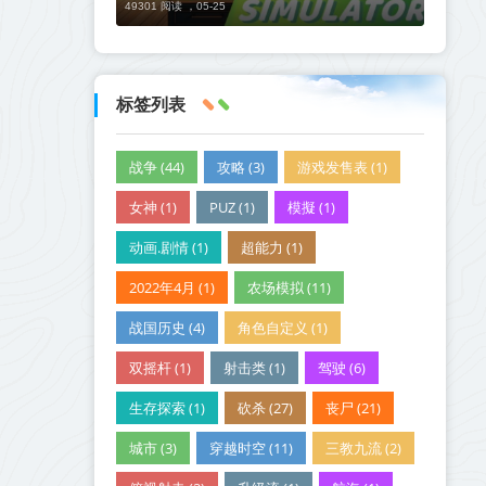
49301 阅读 ，
05-25
标签列表
战争 (44)
攻略 (3)
游戏发售表 (1)
女神 (1)
PUZ (1)
模擬 (1)
动画.剧情 (1)
超能力 (1)
2022年4月 (1)
农场模拟 (11)
战国历史 (4)
角色自定义 (1)
双摇杆 (1)
射击类 (1)
驾驶 (6)
生存探索 (1)
砍杀 (27)
丧尸 (21)
城市 (3)
穿越时空 (11)
三教九流 (2)