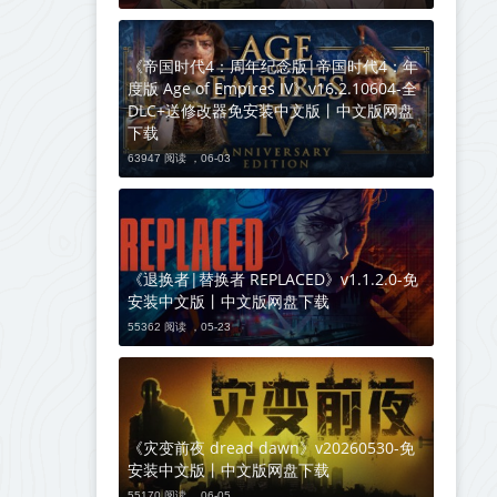
《帝国时代4：周年纪念版|帝国时代4：年
度版 Age of Empires IV》v16.2.10604-全
DLC+送修改器免安装中文版丨中文版网盘
下载
63947 阅读 ，
06-03
《退换者|替换者 REPLACED》v1.1.2.0-免
安装中文版丨中文版网盘下载
55362 阅读 ，
05-23
《灾变前夜 dread dawn》v20260530-免
安装中文版丨中文版网盘下载
55170 阅读 ，
06-05