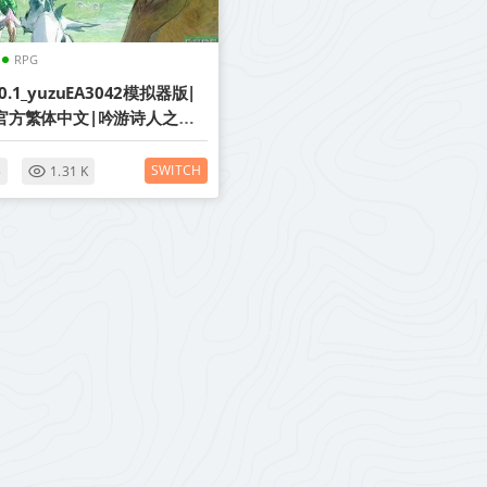
RPG
0.1_yuzuEA3042模拟器版|
B|官方繁体中文|吟游诗人之歌|
+1.0.2升补|XCI|原版
SWITCH
5
1.31 K