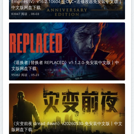
Empires IV》v16.2.10604-全DLC+送修改器免安装中文版丨
中文版网盘下载
63947 阅读 ，
06-03
《退换者|替换者 REPLACED》v1.1.2.0-免安装中文版丨中
文版网盘下载
55362 阅读 ，
05-23
《灾变前夜 dread dawn》v20260530-免安装中文版丨中文
版网盘下载