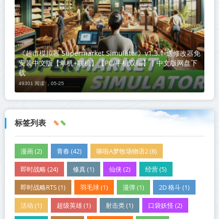
《超市模拟器 Supermarket Simulator》v1.3.1-送修改器免
安装中文版【单机+联机】【PC/手机双端】丨中文版网盘下
载
49301 阅读 ，
05-25
标签列表
漫画 (2)
青春 (42)
哆啦A梦牧场物语2 (8)
即时战略 (24)
修真 (1)
仙侠 (2)
经营 (5)
即时战略RTS (1)
羽毛球 (1)
漫弹 (1)
2D 格斗 (1)
活动 (1)
超级英雄 (1)
射击类 (1)
口袋妖怪 (2)