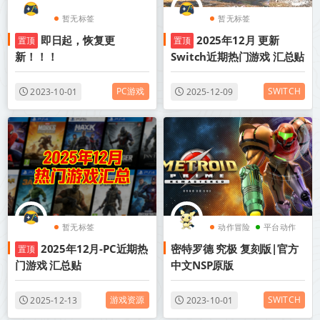
暂无标签
暂无标签
即日起，恢复更
2025年12月 更新
置顶
置顶
新！！！
Switch近期热门游戏 汇总贴
PC游戏
SWITCH
2023-10-01
2025-12-09
暂无标签
动作冒险
平台动作
2025年12月-PC近期热
密特罗德 究极 复刻版|官方
置顶
第一人称射击
门游戏 汇总贴
中文NSP原版
游戏资源
SWITCH
2025-12-13
2023-10-01