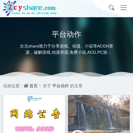
平台动作
次元share致力于分享游戏、动漫、小说等ACGN资
源，破解游戏,动漫资源,免费小说,ACG,PC游
戏,switch游戏,金手指，动画电影,动画片,全本小说,
完本小说,txt下载,游戏攻略,精美壁纸，ACGN资讯，
并提供网盘下载
首页
平台动作
当前位置：
关于
的文章