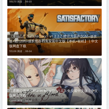
55170 阅读 ，
06-05
《幸福工厂 Satisfactory》v1.2.2.2-赠官方原声BGM+修改
器+赠120h+成长性存档免安装中文版【单机+联机】丨中文
版网盘下载
55106 阅读 ，
06-04
《血断心连 A Tithe in Blood》v1.0.3-免安装中文版丨中文
版网盘下载
54895 阅读 ，
06-02