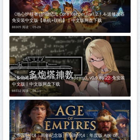
《地心护核者|护核纪元 Core Keeper》v1.2.1.4-送修改器
免安装中文版【单机+联机】丨中文版网盘下载
88305 阅读 ，
05-29
《多炮塔神教 Multi Turret Academy》v0.9.86.22-免安装
中文版丨中文版网盘下载
66332 阅读 ，
06-11
《帝国时代4：周年纪念版|帝国时代4：年度版 Age of