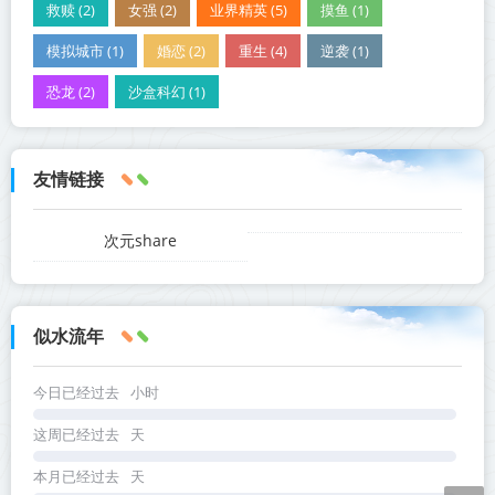
救赎 (2)
女强 (2)
业界精英 (5)
摸鱼 (1)
模拟城市 (1)
婚恋 (2)
重生 (4)
逆袭 (1)
恐龙 (2)
沙盒科幻 (1)
友情链接
次元share
似水流年
今日已经过去
小时
这周已经过去
天
本月已经过去
天