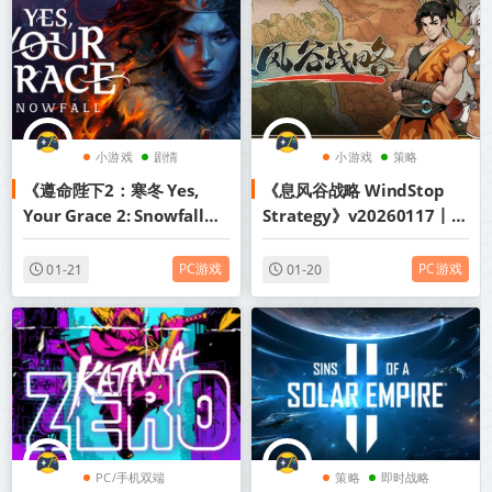
小游戏
剧情
小游戏
策略
《遵命陛下2：寒冬 Yes,
《息风谷战略 WindStop
中世纪
角色扮演
Your Grace 2: Snowfall》
Strategy》v20260117丨中
v1.1.4丨中文版网盘下载
文版网盘下载
PC游戏
PC游戏
01-21
01-20
PC/手机双端
策略
即时战略