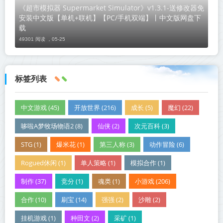
《超市模拟器 Supermarket Simulator》v1.3.1-送修改器免
安装中文版【单机+联机】【PC/手机双端】丨中文版网盘下
载
49301 阅读 ，
05-25
标签列表
中文游戏 (45)
开放世界 (216)
成长 (5)
魔幻 (22)
哆啦A梦牧场物语2 (8)
仙侠 (2)
次元百科 (3)
STG (1)
爆米花 (1)
第三人称 (3)
动作冒险 (6)
Rogued休闲 (1)
单人策略 (1)
模拟合作 (1)
制作 (37)
竞分 (1)
魂类 (1)
小游戏 (206)
合作 (10)
刷宝 (14)
强强 (2)
沙雕 (2)
挂机游戏 (1)
种田文 (2)
采矿 (1)