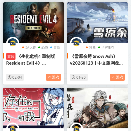
3A大作
恐怖
冒险
策略
卡牌生存
《生化危机4 重制版
《雪原余烬 Snow Ash》
置顶
汽车
Resident Evil 4》
v20260123丨中文版网盘下
Build.21521672-全DLC+新
载
增艾达王DLC丨中文版网盘
PC游戏
PC游戏
02-04
01-30
下载