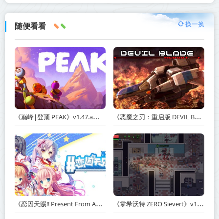
换一换
随便看看
《巅峰|登顶 PEAK》v1.47.a【单机+联机】丨中文版网盘下载
《恶魔之刃：重启版 DEVIL BLADE REBOOT》v1.2.4-免安装中文版丨中文版网盘下载
《恋因天赐!! Present From Angel Template!! An Angel's Gift》Build.23930554-免安装中文版丨中文版网盘下载
《零希沃特 ZERO Sievert》v1.2.59-免安装中文版丨中文版网盘下载