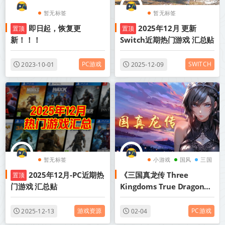
暂无标签
暂无标签
即日起，恢复更
2025年12月 更新
置顶
置顶
新！！！
Switch近期热门游戏 汇总贴
PC游戏
SWITCH
2023-10-01
2025-12-09
暂无标签
小游戏
国风
三国
2025年12月-PC近期热
《三国真龙传 Three
置顶
门游戏 汇总贴
Kingdoms True Dragon》
v4.02丨中文版网盘下载
游戏资源
PC游戏
2025-12-13
02-04