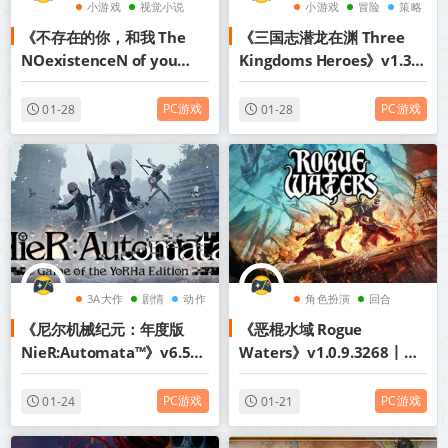
小游戏
视觉小说
小游戏
冒险
策略
《不存在的你，和我 The
《三国志潜龙在渊 Three
恐怖
NOexistenceN of you
Kingdoms Heroes》v1.35
AND me》v2.333.2.7丨中
丨中文版网盘下载
文版网盘下载
PC游戏
PC游戏
01-28
01-28
3A大作
剧情
动作
角色扮演
回合
《尼尔机械纪元：年度版
《恶棍水域 Rogue
肉鸽
NieR:Automata™》v6.5-
Waters》v1.0.9.3268丨中
送原声带+原画集+通关存档
文版网盘下载
+修改器+白裙MOD丨中文版
PC游戏
PC游戏
01-24
01-21
网盘下载