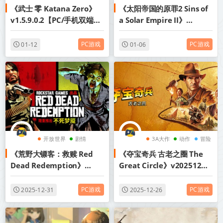
《武士 零 Katana Zero》
《太阳帝国的原罪2 Sins of
像素图形
动作
太空
v1.5.9.0.2【PC/手机双端】
a Solar Empire II》
丨中文版网盘下载
v1.50.7-全DLC丨中文版网
盘下载
PC游戏
PC游戏
01-12
01-06
开放世界
剧情
3A大作
动作
冒险
《荒野大镖客：救赎 Red
《夺宝奇兵 古老之圈 The
丧尸
Dead Redemption》
Great Circle》v20251209-
v1.0.42.46611-送修改器丨
全DLC+送修改器丨中文版网
中文版网盘下载
盘下载
PC游戏
PC游戏
2025-12-31
2025-12-26