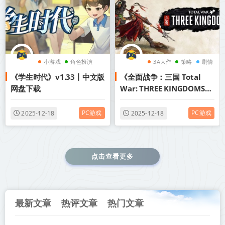
小游戏
角色扮演
3A大作
策略
剧情
《学生时代》v1.33丨中文版
《全面战争：三国 Total
休闲
网盘下载
War: THREE KINGDOMS》
v1.7.2-全DLC+送修改器+赠
音乐原声+赠存档+自动打开
PC游戏
PC游戏
2025-12-18
2025-12-18
steam解决办法【单机+联
机】丨中文版网盘下载
点击查看更多
最新文章
热评文章
热门文章