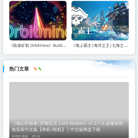
《轨道矿机 Orbitmine》Build.24135737-免安装中文版丨中文版网盘下载
《海上霸主|海洋之王|七海之王 King of Seas》v1.20-免安装中文版丨中文版网盘下载
热门文章
《地心护核者|护核纪元 Core Keeper》v1.2.1.4-送修改器
免安装中文版【单机+联机】丨中文版网盘下载
88305 阅读 ，
05-29