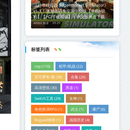
《超市模拟器 Supermarket Simulator》
v1.3.1-送修改器免安装中文版【单机+联
机】【PC/手机双端】丨中文版网盘下载
49301 阅读 ，
05-25
标签列表
nsp (110)
机甲/机战 (22)
宝可梦朱/紫 (38)
合集 (26)
高清壁纸 (30)
黑道 (1)
Switch工具 (29)
女神 (1)
角色扮演RPG (1)
武士 (1)
僵尸 (6)
Rogued休闲 (1)
战国历史 (4)