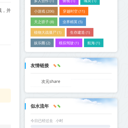
多人合作 (1)
俯视 (1)
魂类 (1)
域，并
小游戏 (206)
穿越时空 (11)
天之骄子 (8)
业界精英 (5)
植物大战僵尸 (1)
生存建造 (1)
娱乐圈 (2)
模拟驾驶 (1)
航海 (1)
友情链接
次元share
似水流年
今日已经过去
小时