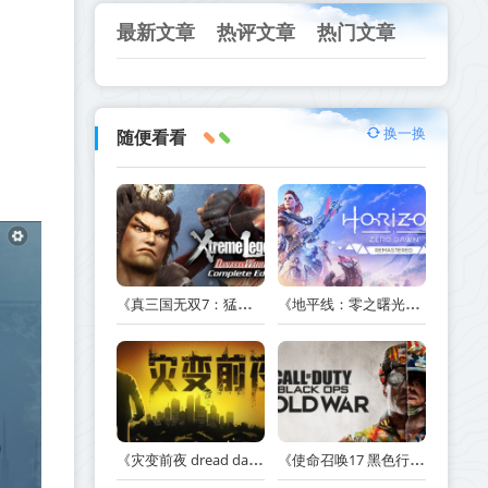
最新文章
热评文章
热门文章
换一换
随便看看
《真三国无双7：猛将传完全版 DYNASTY WARRIORS 7: Xtreme Legends Complete Edition》Build.3602035-免安装中文版【PC/手机双端】丨中文版
《地平线：零之曙光重制版 Horizon Zero Dawn Remastered》v1.5.89.0-送修改器丨中文版网盘下载
《灾变前夜 dread dawn》v20260530-免安装中文版丨中文版网盘下载
《使命召唤17 黑色行动 冷战 Call of Duty: Black Ops Cold War》v1.34.1.15931218-全DLC+送修改器丨中文版网盘下载