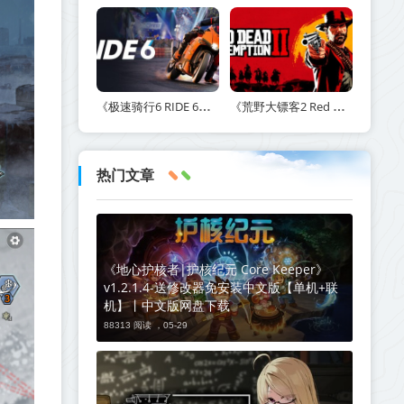
《极速骑行6 RIDE 6》v20260511-免安装中文版丨中文版网盘下载
《荒野大镖客2 Red Dead Redemption 2》v1491.50-打包mod+送修改器丨中文版网盘下载
热门文章
《地心护核者|护核纪元 Core Keeper》
v1.2.1.4-送修改器免安装中文版【单机+联
机】丨中文版网盘下载
88313 阅读 ，
05-29