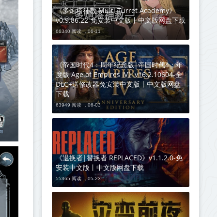
《多炮塔神教 Multi Turret Academy》
v0.9.86.22-免安装中文版丨中文版网盘下载
66340 阅读 ，
06-11
《帝国时代4：周年纪念版|帝国时代4：年
度版 Age of Empires IV》v16.2.10604-全
DLC+送修改器免安装中文版丨中文版网盘
下载
63949 阅读 ，
06-03
《退换者|替换者 REPLACED》v1.1.2.0-免
安装中文版丨中文版网盘下载
55365 阅读 ，
05-23