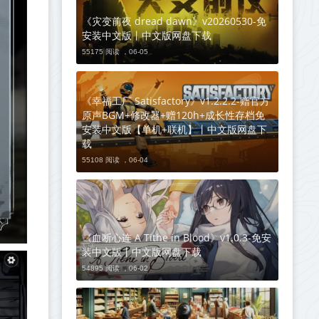
《灾变前夜 dread dawn》v20260530-免
安装中文版丨中文版网盘下载
55175 阅读 ，
06-05
《幸福工厂 Satisfactory》v1.2.2.2-赠官方
原声BGM+修改器+赠120h+成长性存档免
安装中文版【单机+联机】丨中文版网盘下
载
55108 阅读 ，
06-04
《血断心连 A Tithe in Blood》v1.0.3-免安
装中文版丨中文版网盘下载
54895 阅读 ，
06-02