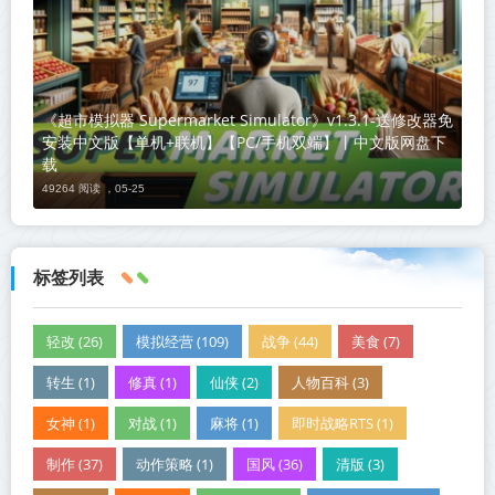
《超市模拟器 Supermarket Simulator》v1.3.1-送修改器免
安装中文版【单机+联机】【PC/手机双端】丨中文版网盘下
载
49264 阅读 ，
05-25
标签列表
轻改 (26)
模拟经营 (109)
战争 (44)
美食 (7)
转生 (1)
修真 (1)
仙侠 (2)
人物百科 (3)
女神 (1)
对战 (1)
麻将 (1)
即时战略RTS (1)
制作 (37)
动作策略 (1)
国风 (36)
清版 (3)