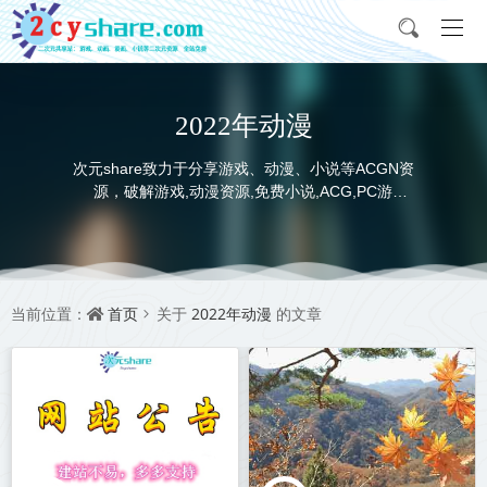
2022年动漫
次元share致力于分享游戏、动漫、小说等ACGN资
源，破解游戏,动漫资源,免费小说,ACG,PC游
戏,switch游戏,金手指，动画电影,动画片,全本小说,
完本小说,txt下载,游戏攻略,精美壁纸，ACGN资讯，
并提供网盘下载
首页
2022年动漫
当前位置：
关于
的文章