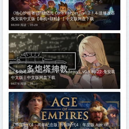
《地心护核者|护核纪元 Core Keeper》v1.2.1.4-送修改器
免安装中文版【单机+联机】丨中文版网盘下载
88269 阅读 ，
05-29
《多炮塔神教 Multi Turret Academy》v0.9.86.22-免安装
中文版丨中文版网盘下载
66276 阅读 ，
06-11
《帝国时代4：周年纪念版|帝国时代4：年度版 Age of