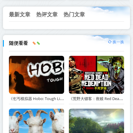
最新文章
热评文章
热门文章
换一换
随便看看
《乞丐模拟器 Hobo: Tough Life》v1.20.010-赠原声带+解锁全人物满级通关存档+多项修改器【单机+联机】丨中文版网盘下载
《荒野大镖客：救赎 Red Dead Redemption》v1.0.42.46611-送修改器丨中文版网盘下载