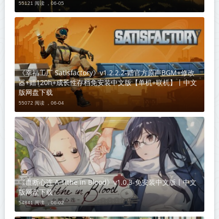
55121 阅读 ，
06-05
《幸福工厂 Satisfactory》v1.2.2.2-赠官方原声BGM+修改
器+赠120h+成长性存档免安装中文版【单机+联机】丨中文
版网盘下载
55072 阅读 ，
06-04
《血断心连 A Tithe in Blood》v1.0.3-免安装中文版丨中文
版网盘下载
54841 阅读 ，
06-02