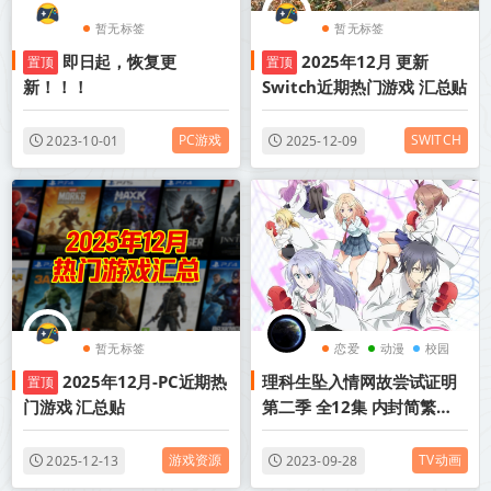
暂无标签
暂无标签
即日起，恢复更
2025年12月 更新
置顶
置顶
新！！！
Switch近期热门游戏 汇总贴
PC游戏
SWITCH
2023-10-01
2025-12-09
暂无标签
恋爱
动漫
校园
2025年12月-PC近期热
理科生坠入情网故尝试证明
置顶
门游戏 汇总贴
第二季 全12集 内封简繁英
多国软字幕 2022年4月新番
游戏资源
TV动画
2025-12-13
2023-09-28