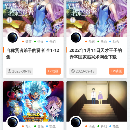
搞笑
热血
奇幻
动画
热血
励志
自称贤者弟子的贤者 全1-12
2022年1月11日天才王子的
集
赤字国家振兴术网盘下载
TV动画
TV动画
2023-09-18
2023-09-18
奇幻
冒险
热血
动画
科幻
热血