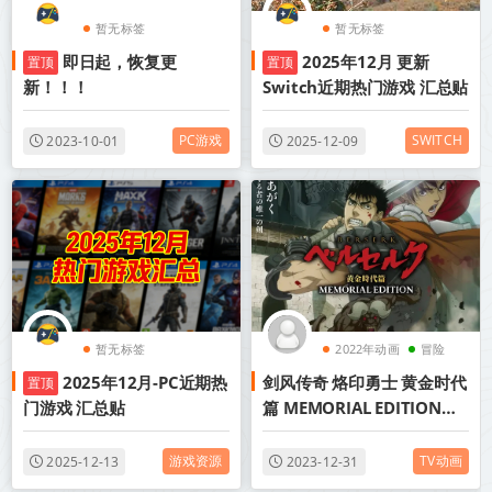
暂无标签
暂无标签
即日起，恢复更
2025年12月 更新
置顶
置顶
新！！！
Switch近期热门游戏 汇总贴
PC游戏
SWITCH
2023-10-01
2025-12-09
暂无标签
2022年动画
冒险
2025年12月-PC近期热
剑风传奇 烙印勇士 黄金时代
置顶
热血
门游戏 汇总贴
篇 MEMORIAL EDITION
Berserk: Ougon Jidai-hen
- Memorial Edition 01-13
游戏资源
TV动画
2025-12-13
2023-12-31
合集 1080p 简中内嵌 202