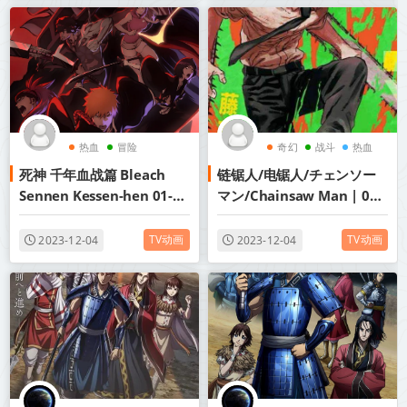
热血
冒险
奇幻
战斗
热血
死神 千年血战篇 Bleach
链锯人/电锯人/チェンソー
2022年动画
Sennen Kessen-hen 01-13
マン/Chainsaw Man | 01-
1080P MP4 简中 2022年十
12 [简繁字幕] BDrip 1080p
月新番
TV动画
TV动画
2023-12-04
2023-12-04