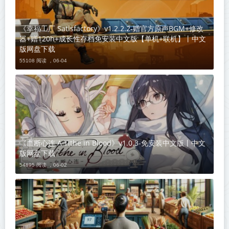
《幸福工厂 Satisfactory》v1.2.2.2-赠官方原声BGM+修改
器+赠120h+成长性存档免安装中文版【单机+联机】丨中文
版网盘下载
55108 阅读 ，
06-04
《血断心连 A Tithe in Blood》v1.0.3-免安装中文版丨中文
版网盘下载
54895 阅读 ，
06-02