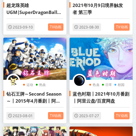
超龙珠英雄
2021年10月9日境界触发
UGM|SuperDragonBallUL
者 第三季
TRAGODMISSION
TV动画
TV动画
2023-09-10
2023-08-30
运动
热血
热血
日常
校园
钻石王牌～Second Season
蓝色时期丨2021年10月番剧
2015年动画
～丨2015年4月番剧丨阿里
丨阿里云盘/百度网盘
云盘
TV动画
TV动画
2023-08-01
2023-07-27