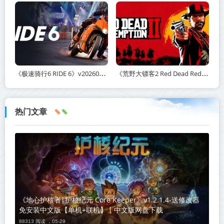
《极速骑行6 RIDE 6》v20260511-免安装中文版丨中文版网盘下载
《荒野大镖客2 Red Dead Redemption 2》v1491.50-打包mod+送修改器丨中文版网盘下载
热门文章
《地心护核者|护核纪元 Core Keeper》v1.2.1.4-送修改器
免安装中文版【单机+联机】丨中文版网盘下载
88313 阅读 ，
05-29