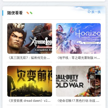
换一换
随便看看
《真三国无双7：猛将传完全版 DYNASTY WARRIORS 7: Xtreme Legends Complete Edition》Build.3602035-免安装中文版【PC/手机双端】丨中文版
《地平线：零之曙光重制版 Horizon Zero Dawn Remastered》v1.5.89.0-送修改器丨中文版网盘下载
《灾变前夜 dread dawn》v20260530-免安装中文版丨中文版网盘下载
《使命召唤17 黑色行动 冷战 Call of Duty: Black Ops Cold War》v1.34.1.15931218-全DLC+送修改器丨中文版网盘下载