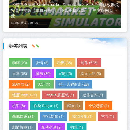
《超市模拟器 Supermarket Simulator》v1.3.1-送修改器免
安装中文版【单机+联机】【PC/手机双端】丨中文版网盘下
载
49301 阅读 ，
05-25
标签列表
动画 (29)
友情 (8)
种田 (38)
动作 (526)
日常 (63)
魔法 (36)
幻想 (5)
次元百科 (3)
3D画面 (2)
ACT (1)
第一人称射击 (23)
轻度 Rogue (1)
Rogue 恶魔城 (1)
动作合作 (1)
机甲 (8)
作类 Rogue (1)
帽险 (1)
小说恋爱 (1)
基地建设 (31)
古代幻想 (1)
模拟收集 (1)
宫斗 (1)
剧情冒险 (1)
互动小说 (2)
钓鱼 (1)