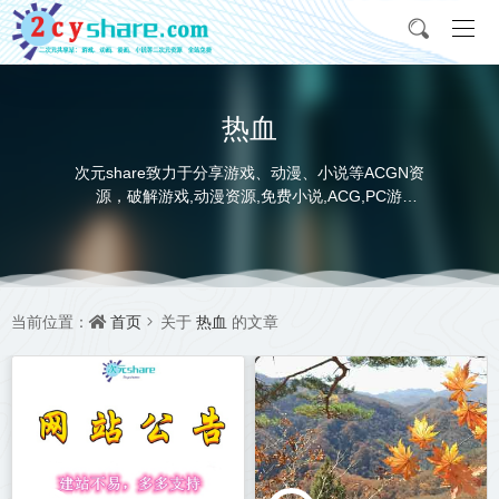
热血
次元share致力于分享游戏、动漫、小说等ACGN资
源，破解游戏,动漫资源,免费小说,ACG,PC游
戏,switch游戏,金手指，动画电影,动画片,全本小说,
完本小说,txt下载,游戏攻略,精美壁纸，ACGN资讯，
并提供网盘下载
首页
热血
当前位置：
关于
的文章