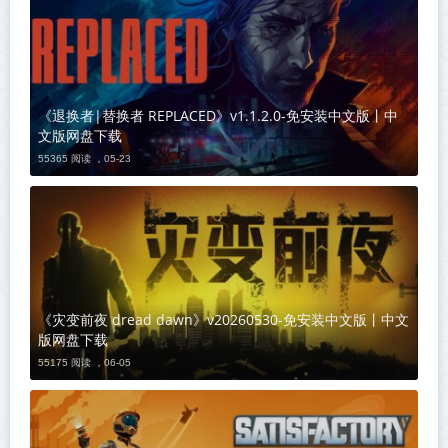
《退换者|替换者 REPLACED》v1.1.2.0-免安装中文版丨中
文版网盘下载
55365 阅读 ，
05-23
《灾变前夜 dread dawn》v20260530-免安装中文版丨中文
版网盘下载
55175 阅读 ，
06-05