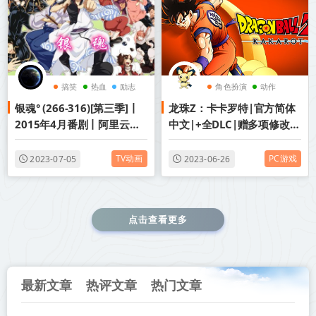
搞笑
热血
励志
角色扮演
动作
银魂° (266-316)[第三季]丨
龙珠Z：卡卡罗特|官方简体
热血
2015年4月番剧丨阿里云盘/
中文|+全DLC|赠多项修改
百度网盘
器|赠通关存档|阿里云盘/百
度网盘/天翼云
TV动画
PC游戏
2023-07-05
2023-06-26
点击查看更多
最新文章
热评文章
热门文章