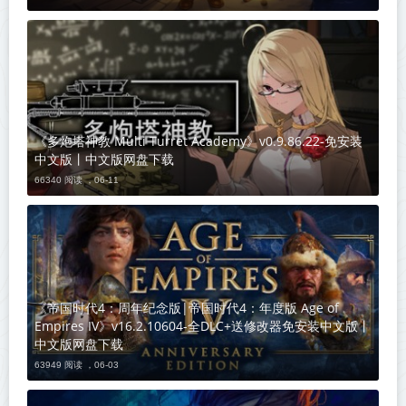
《多炮塔神教 Multi Turret Academy》v0.9.86.22-免安装
中文版丨中文版网盘下载
66340 阅读 ，
06-11
《帝国时代4：周年纪念版|帝国时代4：年度版 Age of
Empires IV》v16.2.10604-全DLC+送修改器免安装中文版丨
中文版网盘下载
63949 阅读 ，
06-03