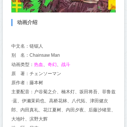
动画介绍
中文名：链锯人
别 名：Chainsaw Man
热血
奇幻
战斗
动画类型：
、
、
原 著：チェンソーマン
原作者：藤本树
主要配音：户谷菊之介、楠木灯、坂田将吾、菲鲁兹
·蓝、伊濑茉莉也、高桥花林、八代拓、津田健次
郎、内田真礼、花江夏树、内田夕夜、后藤沙绪里、
大地叶、滨野大辉