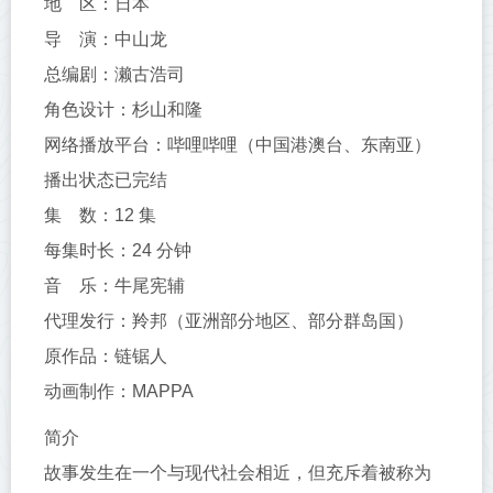
地 区：日本
导 演：中山龙
总编剧：濑古浩司
角色设计：杉山和隆
网络播放平台：哔哩哔哩（中国港澳台、东南亚）
播出状态已完结
集 数：12 集
每集时长：24 分钟
音 乐：牛尾宪辅
代理发行：羚邦（亚洲部分地区、部分群岛国）
原作品：链锯人
动画制作：MAPPA
简介
故事发生在一个与现代社会相近，但充斥着被称为