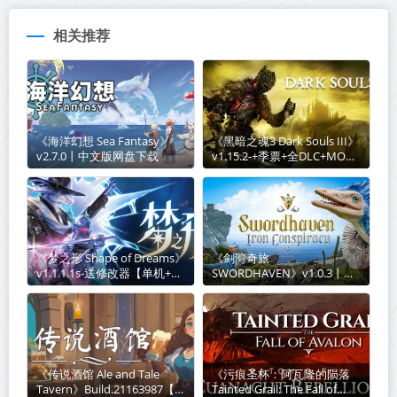
相关推荐
《海洋幻想 Sea Fantasy》
《黑暗之魂3 Dark Souls III》
v2.7.0丨中文版网盘下载
v1.15.2-+季票+全DLC+MOD
整合版合集丨中文版网盘下载
《梦之形 Shape of Dreams》
《剑湾奇旅
v1.1.1.1s-送修改器【单机+联
SWORDHAVEN》v1.0.3丨中
机】丨中文版网盘下载
文版网盘下载
《传说酒馆 Ale and Tale
《污痕圣杯：阿瓦隆的陨落
Tavern》Build.21163987【单
Tainted Grail: The Fall of