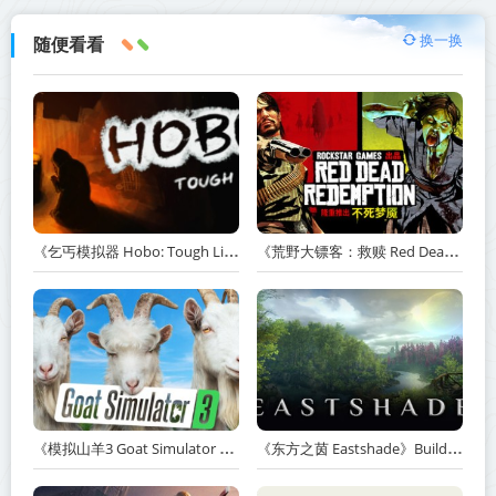
换一换
随便看看
《乞丐模拟器 Hobo: Tough Life》v1.20.010-赠原声带+解锁全人物满级通关存档+多项修改器【单机+联机】丨中文版网盘下载
《荒野大镖客：救赎 Red Dead Redemption》v1.0.42.46611-送修改器丨中文版网盘下载
《模拟山羊3 Goat Simulator 3》v1.2.0.2-全DLC+含重制版【单机+联机】【PC/手机双端】丨中文版网盘下载
《东方之茵 Eastshade》Build.20251455-免安装中文版丨中文版网盘下载