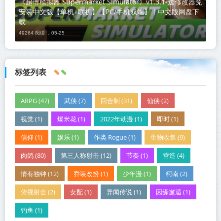
《超市模拟器 Supermarket Simulator》v1.3.1-送修改器免
安装中文版【单机+联机】【PC/手机双端】丨中文版网盘下
载
49264 阅读 ，
05-25
标签列表
ARPG (47)
武侠 (7)
回合制 (31)
仙侠 (2)
视觉 (1)
爆米花 (1)
2022年动漫 (1)
即时 (1)
信仰 (1)
娱乐 (1)
作类 Rogue (1)
生物收集 (9)
肉鸽 (80)
第三人称射击 (12)
节奏 (1)
营造 (4)
情有独钟 (12)
乔装改扮 (1)
少年漫 (1)
柯南 (2)
俯视射击 (2)
女配 (1)
异闻传说 (1)
因缘邂逅 (1)
钓鱼 (1)