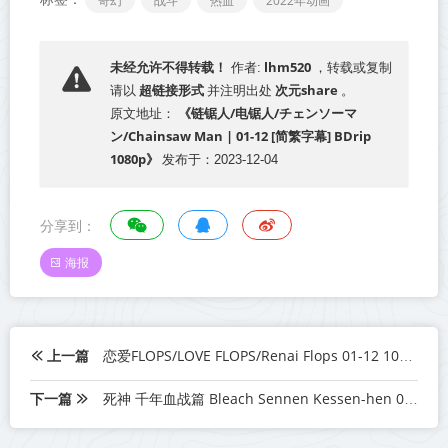
奇幻
战斗
热血
2022年动画
lhm520
未经允许不得转载！
作者:
，转载或复制
超链接形式
次元share
请以
并注明出处
。
《链锯人/电锯人/チェンソーマ
原文地址：
ン/Chainsaw Man | 01-12 [简繁字幕] BDrip
1080p》
发布于：2023-12-04
分享到：
海报
上一篇
恋爱FLOPS/LOVE FLOPS/Renai Flops 01-12 1080p 简日双语 2022年十月新番
下一篇
死神 千年血战篇 Bleach Sennen Kessen-hen 01-13 1080P MP4 简中 2022年十月新番