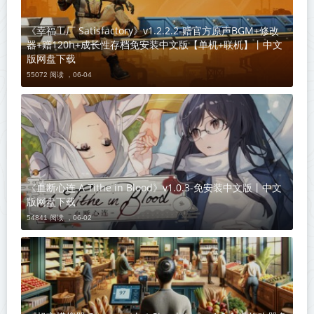
《幸福工厂 Satisfactory》v1.2.2.2-赠官方原声BGM+修改
器+赠120h+成长性存档免安装中文版【单机+联机】丨中文
版网盘下载
55072 阅读 ，
06-04
《血断心连 A Tithe in Blood》v1.0.3-免安装中文版丨中文
版网盘下载
54841 阅读 ，
06-02