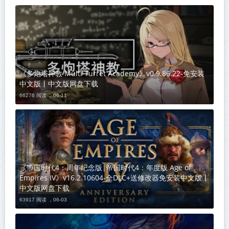
《多炮塔神教 Multi Turret Academy》v0.9.86.22-免安装
中文版丨中文版网盘下载
66276 阅读 ，
06-11
《帝国时代4：周年纪念版|帝国时代4：年度版 Age of
Empires IV》v16.2.10604-全DLC+送修改器免安装中文版丨
中文版网盘下载
63917 阅读 ，
06-03