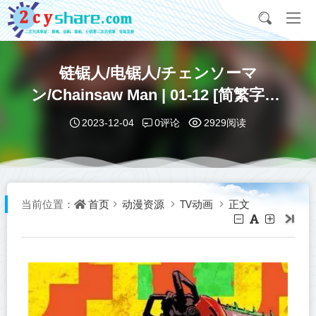
链锯人/电锯人/チェンソーマ
ン/Chainsaw Man | 01-12 [简繁字幕]
BDrip 1080p
0评论
2023-12-04
2929阅读
首页
动漫资源
TV动画
正文
当前位置：