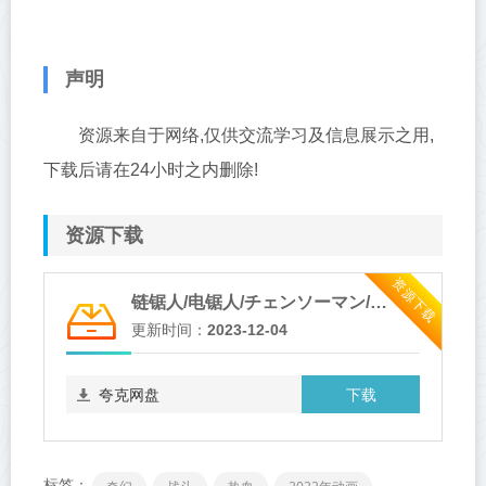
声明
资源来自于网络,仅供交流学习及信息展示之用,
下载后请在24小时之内删除!
资源下载
资源下载
链锯人/电锯人/チェンソーマン/Chainsaw Man | 01-12 [简繁字幕] BDrip 1080p
更新时间：
2023-12-04
下载
夸克网盘
标签：