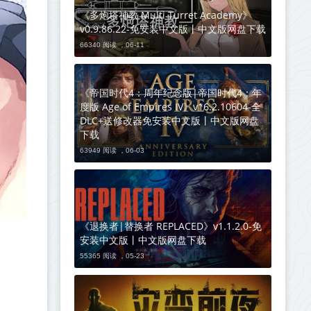
《多炮塔神教 Multi Turret Academy》
v0.9.86.22-免安装中文版丨中文版网盘下载
66340 阅读 ，
06-11
《帝国时代4：周年纪念版|帝国时代4：年
度版 Age of Empires IV》v16.2.10604-全
DLC+送修改器免安装中文版丨中文版网盘
下载
63949 阅读 ，
06-03
《退换者|替换者 REPLACED》v1.1.2.0-免
安装中文版丨中文版网盘下载
55365 阅读 ，
05-23