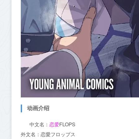
动画介绍
中文名：
FLOPS
恋爱
外文名：恋愛フロップス