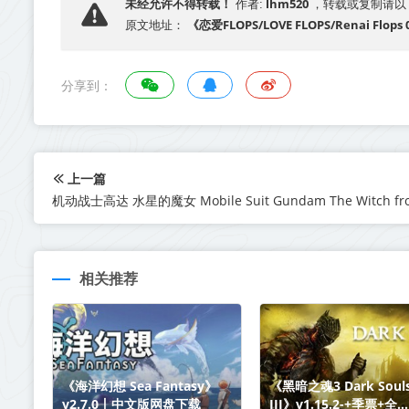
lhm520
未经允许不得转载！
作者:
，转载或复制请以
《恋爱FLOPS/LOVE FLOPS/Renai Flop
原文地址：
分享到：
上一篇
相关推荐
《海洋幻想 Sea Fantasy》
《黑暗之魂3 Dark Soul
v2.7.0丨中文版网盘下载
III》v1.15.2-+季票+全