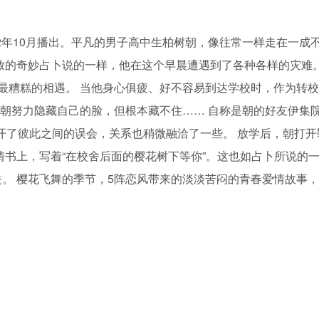
于2022年10月播出。平凡的男子高中生柏树朝，像往常一样走在一成
放的奇妙占卜说的一样，他在这个早晨遭遇到了各种各样的灾难。
最糟糕的相遇。 当他身心俱疲、好不容易到达学校时，作为转
 朝努力隐藏自己的脸，但根本藏不住…… 自称是朝的好友伊集
解开了彼此之间的误会，关系也稍微融洽了一些。 放学后，朝打开
情书上，写着“在校舍后面的樱花树下等你”。这也如占卜所说的
。 樱花飞舞的季节，5阵恋风带来的淡淡苦闷的青春爱情故事