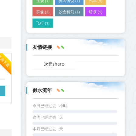
逆袭 (1)
异闻传说 (1)
汽车 (5)
群像 (2)
沙盒科幻 (1)
暗杀 (1)
飞行 (1)
友情链接
资源下载
次元share
似水流年
今日已经过去
小时
这周已经过去
天
本月已经过去
天