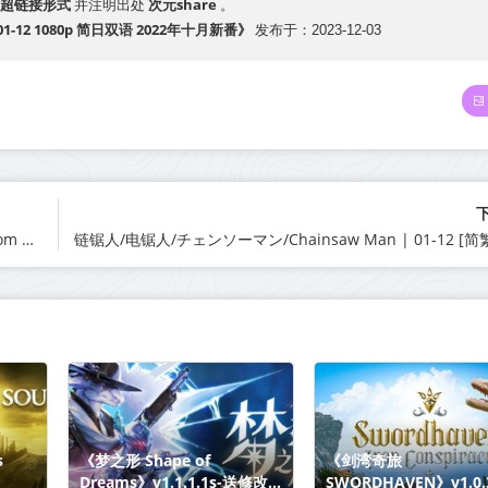
超链接形式
次元share
并注明出处
。
s 01-12 1080p 简日双语 2022年十月新番》
发布于：2023-12-03
机动战士高达 水星的魔女 Mobile Suit Gundam The Witch from Mercury 00-12合集 1080p MP4 简繁内嵌 2022年十月新番
s
《梦之形 Shape of
《剑湾奇旅
Dreams》v1.1.1.1s-送修改器
SWORDHAVEN》v1.0