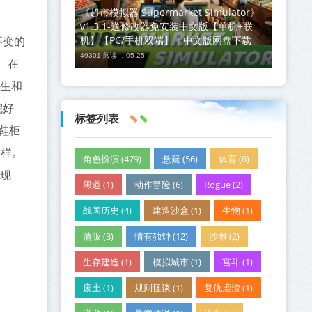
《超市模拟器 Supermarket Simulator》
v1.3.1-送修改器免安装中文版【单机+联
不变的
机】【PC/手机双端】丨中文版网盘下载
49301 阅读 ，
05-25
 在
校生和
院好
标签列表
鞋柜
一样。
角色扮演 (479)
悬疑 (56)
体育 (6)
，现
黑道 (1)
动作冒险 (6)
Rogue (2)
战国历史 (4)
建造沙盒 (1)
生物 (1)
清版 (3)
情有独钟 (12)
沙雕 (2)
生存建造 (1)
模拟城市 (1)
宫斗 (1)
废土 (1)
规则怪谈 (1)
复仇虐渣 (1)