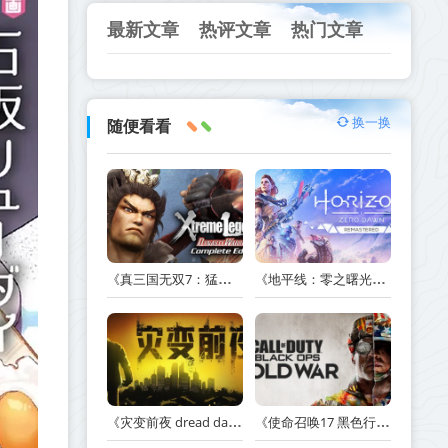
最新文章
热评文章
热门文章
换一换
随便看看
《真三国无双7：猛将传完全版 DYNASTY WARRIORS 7: Xtreme Legends Complete Edition》Build.3602035-免安装中文版【PC/手机双端】丨中文版
《地平线：零之曙光重制版 Horizon Zero Dawn Remastered》v1.5.89.0-送修改器丨中文版网盘下载
《灾变前夜 dread dawn》v20260530-免安装中文版丨中文版网盘下载
《使命召唤17 黑色行动 冷战 Call of Duty: Black Ops Cold War》v1.34.1.15931218-全DLC+送修改器丨中文版网盘下载