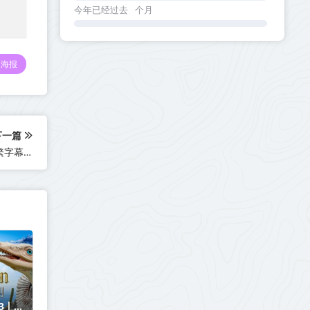
今年已经过去
个月
海报
下一篇
链锯人/电锯人/チェンソーマン/Chainsaw Man | 01-12 [简繁字幕] BDrip 1080p
.3丨中