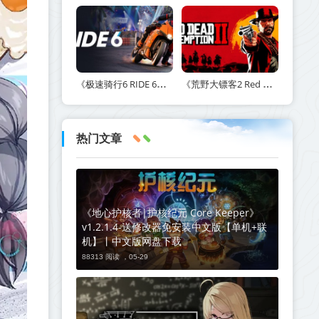
《极速骑行6 RIDE 6》v20260511-免安装中文版丨中文版网盘下载
《荒野大镖客2 Red Dead Redemption 2》v1491.50-打包mod+送修改器丨中文版网盘下载
热门文章
《地心护核者|护核纪元 Core Keeper》
v1.2.1.4-送修改器免安装中文版【单机+联
机】丨中文版网盘下载
88313 阅读 ，
05-29