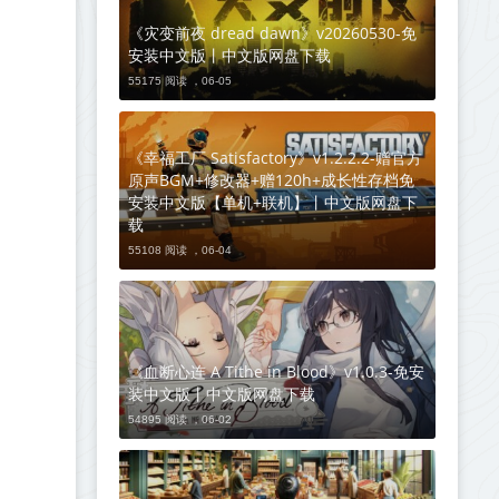
《灾变前夜 dread dawn》v20260530-免
安装中文版丨中文版网盘下载
55175 阅读 ，
06-05
《幸福工厂 Satisfactory》v1.2.2.2-赠官方
原声BGM+修改器+赠120h+成长性存档免
安装中文版【单机+联机】丨中文版网盘下
载
55108 阅读 ，
06-04
《血断心连 A Tithe in Blood》v1.0.3-免安
装中文版丨中文版网盘下载
54895 阅读 ，
06-02