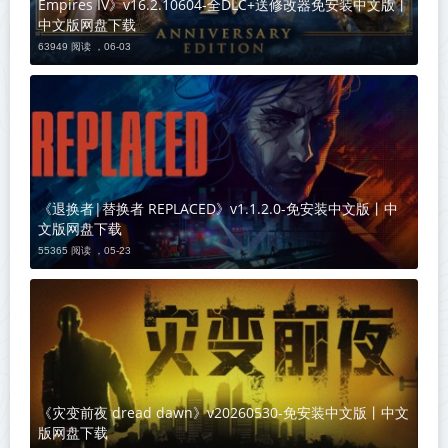
Empires IV》v16.2.10604-全DLC+送修改器免安装中文版丨
中文版网盘下载
63949 阅读 ，
06-03
《退换者|替换者 REPLACED》v1.1.2.0-免安装中文版丨中
文版网盘下载
55365 阅读 ，
05-23
《灾变前夜 dread dawn》v20260530-免安装中文版丨中文
版网盘下载