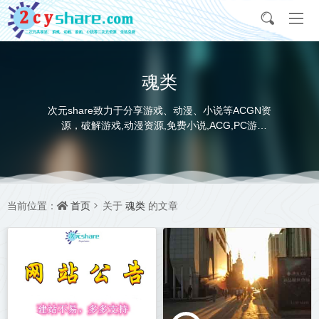
魂类
次元share致力于分享游戏、动漫、小说等ACGN资
源，破解游戏,动漫资源,免费小说,ACG,PC游
戏,switch游戏,金手指，动画电影,动画片,全本小说,
完本小说,txt下载,游戏攻略,精美壁纸，ACGN资讯，
并提供网盘下载
首页
魂类
当前位置：
关于
的文章