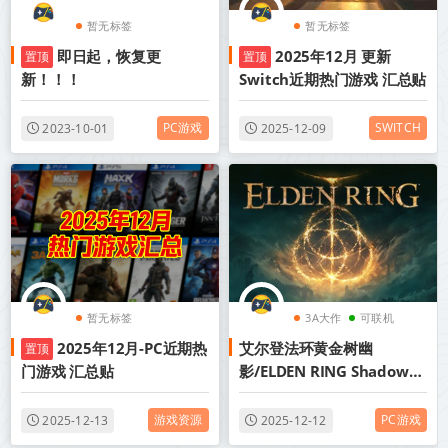
暂无标签
暂无标签
即日起，恢复更
2025年12月 更新
置顶
置顶
新！！！
Switch近期热门游戏 汇总贴
PC游戏
SWITCH
2023-10-01
2025-12-09
暂无标签
3A大作
可联机
2025年12月-PC近期热
艾尔登法环黄金树幽
置顶
魂类
门游戏 汇总贴
影/ELDEN RING Shadow
of the Erdtree 单机+联机
v1.16.1+MOD+存档+修改
游戏资源
PC游戏
2025-12-13
2025-12-12
器 中文版网盘下载