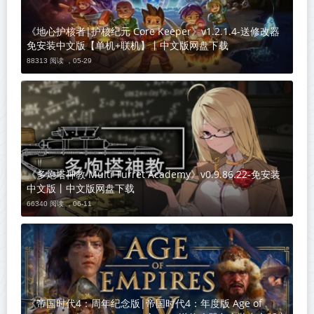
《地心护核者|护核纪元 Core Keeper》v1.2.1.4-送修改器
免安装中文版【单机+联机】丨中文版网盘下载
88313 阅读 ，
05-29
《多炮塔神教 Multi Turret Academy》v0.9.86.22-免安装
中文版丨中文版网盘下载
66340 阅读 ，
06-11
《帝国时代4：周年纪念版|帝国时代4：年度版 Age of