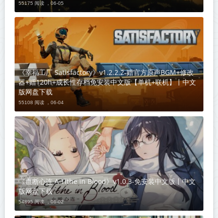
55175 阅读 ，
06-05
《幸福工厂 Satisfactory》v1.2.2.2-赠官方原声BGM+修改
器+赠120h+成长性存档免安装中文版【单机+联机】丨中文
版网盘下载
55108 阅读 ，
06-04
《血断心连 A Tithe in Blood》v1.0.3-免安装中文版丨中文
版网盘下载
54895 阅读 ，
06-02