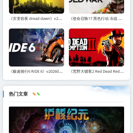
《灾变前夜 dread dawn》v20260530-免安装中文版丨中文版网盘下载
《使命召唤17 黑色行动 冷战 Call of Duty: Black Ops Cold War》v1.34.1.15931218-全DLC+送修改器丨中文版网盘下载
《极速骑行6 RIDE 6》v20260511-免安装中文版丨中文版网盘下载
《荒野大镖客2 Red Dead Redemption 2》v1491.50-打包mod+送修改器丨中文版网盘下载
热门文章