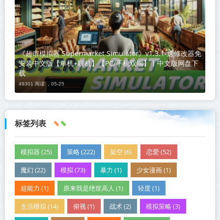
《超市模拟器 Supermarket Simulator》v1.3.1-送修改器免
安装中文版【单机+联机】【PC/手机双端】丨中文版网盘下
载
49301 阅读 ，
05-25
标签列表
模拟器 (25)
策略 (222)
架空 (6)
恋爱 (52)
魔幻 (22)
模拟 (73)
暴力 (1)
少女漫画 (1)
超能力 (1)
原来我是绝世高人 (1)
轻度 (1)
生活模拟 (14)
俯视 (1)
战术 (2)
模拟策略 (3)