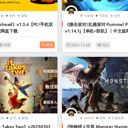
游戏
动作
冒险
小游戏
可联机
合作
head》v1.3.4【PC/手机双
《揍击派对|乱揍派对 Pummel P
版网盘下载
v1.14.1j【单机+联机】丨中文
PC游戏
938
2025-12-26
823
大作
合作
解谜
3A大作
动作
开放世界
Takes Two》v20250102
《怪物猎人世界 Monster Hunter