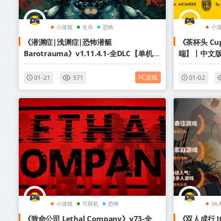
小游戏
生存
恐怖
小
《潜渊症|浅渊症|恐怖潜艇
《茶杯头 Cup
Barotrauma》v1.11.4.1-全DLC【单机
端】丨中文
+联机】丨中文版网盘下载
PC游戏
01-21
571
01-02
小游戏
可联机
恐怖
3A
《致命公司 Lethal Company》v73-全
《双人成行 It 