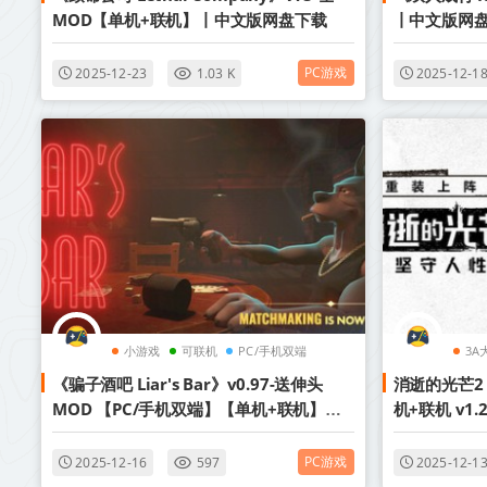
MOD【单机+联机】丨中文版网盘下载
丨中文版网
PC游戏
2025-12-23
1.03 K
2025-12-1
小游戏
可联机
PC/手机双端
3A
《骗子酒吧 Liar's Bar》v0.97-送伸头
消逝的光芒2
MOD 【PC/手机双端】【单机+联机】丨
机+联机 v1.
中文版网盘下载
+艾琳娜MOD（
盘下载
PC游戏
2025-12-16
597
2025-12-1