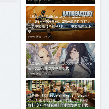
《幸福工厂 Satisfactory》v1.2.2.2-赠官方
原声BGM+修改器+赠120h+成长性存档免
安装中文版【单机+联机】丨中文版网盘下
载
55106 阅读 ，
06-04
《血断心连 A Tithe in Blood》v1.0.3-免安
装中文版丨中文版网盘下载
54895 阅读 ，
06-02
《超市模拟器 Supermarket Simulator》
v1.3.1-送修改器免安装中文版【单机+联
机】【PC/手机双端】丨中文版网盘下载