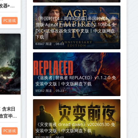
修改器+赠
初始存档
《帝国时代4：周年纪念版|帝国时代4：年
载
PC游戏
度版 Age of Empires IV》v16.2.10604-全
DLC+送修改器免安装中文版丨中文版网盘
下载
63947 阅读 ，
06-03
《退换者|替换者 REPLACED》v1.1.2.0-免
安装中文版丨中文版网盘下载
55362 阅读 ，
05-23
C 含末日
执政官毕业
中文版网
《灾变前夜 dread dawn》v20260530-免
安装中文版丨中文版网盘下载
PC游戏
55170 阅读 ，
06-05