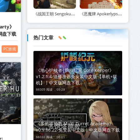
《战国王朝 Sengoku Dynasty》v1.1.0.23-全DLC+送修改器丨中文版网盘下载
《恶魔牌 Apokerlypse》v1.3.2291-免安装中文版丨中文版网盘下载
arty》
版网盘下载
热门文章
PC游戏
《地心护核者|护核纪元 Core Keeper》
v1.2.1.4-送修改器免安装中文版【单机+联
机】丨中文版网盘下载
88305 阅读 ，
05-29
《多炮塔神教 Multi Turret Academy》
v0.9.86.22-免安装中文版丨中文版网盘下载
66332 阅读 ，
06-11
: