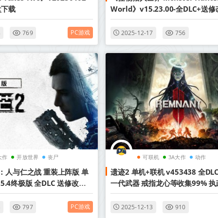
盘下载
World》v15.23.00-全DLC+送
满金币.调查点.解锁集会.任务板
【单机＋联机】丨中文版网盘下
PC游戏
8
769
2025-12-17
756
大作
开放世界
丧尸
可联机
3A大作
动作
：人与仁之战 重装上阵版 单
遗迹2 单机+联机 v453438 全DL
25.4终极版 全DLC 送修改器
一代武器 戒指龙心等收集99% 
Dying Light 2）中文版网
存档 送修改器（Remnant II）
盘下载
PC游戏
3
797
2025-12-13
910