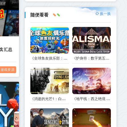
换一换
随便看看
戏 汇总
《全球鱼友俱乐部：放置好时光 Tiny Aquarium Social Fishkeeping》v1.17.2-免安装中文版丨中文版网盘下载
《护身符：数字第五版|圣符国度：数字第五版 Talisman Digital 5th Edition》v86596-全DLC免安装中文版丨中文版网盘下载
游戏资源
《消逝的光芒1：白金版 Dying Light》v1.54.0-10周年纪念版+全DLC+送修改器+赠100+完美通关存档+赠教程+赠其它附件【局域网联机】丨中文版网盘下载
《地平线：西之绝境 Horizon Forbidden West™》v1.5.80.0-附存档+修改器丨中文版网盘下载