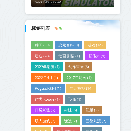
49301 阅读 ，
05-25
标签列表
种田 (38)
次元百科 (3)
游戏 (14)
建造 (28)
动画.剧情 (1)
超能力 (1)
2022年动漫 (1)
动作冒险 (6)
2022年4月 (1)
2017年动画 (1)
Rogued休闲 (1)
生活模拟 (14)
作类 Rogue (1)
飞船 (1)
口袋妖怪 (2)
街机 (5)
清版 (3)
双人游戏 (3)
强强 (2)
三教九流 (2)