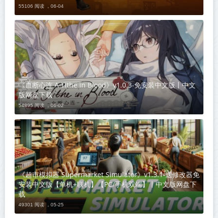
55106 阅读 ，
06-04
《血断心连 A Tithe in Blood》v1.0.3-免安装中文版丨中文
版网盘下载
54895 阅读 ，
06-02
《超市模拟器 Supermarket Simulator》v1.3.1-送修改器免
安装中文版【单机+联机】【PC/手机双端】丨中文版网盘下
载
49301 阅读 ，
05-25