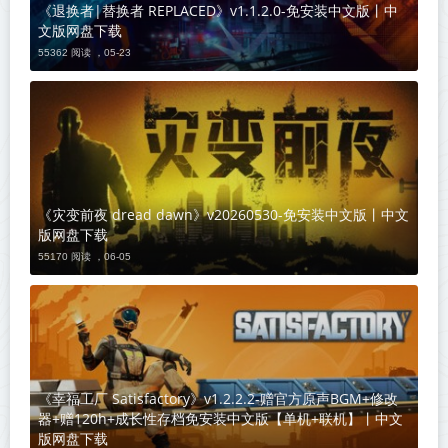
《退换者|替换者 REPLACED》v1.1.2.0-免安装中文版丨中
文版网盘下载
55362 阅读 ，
05-23
《灾变前夜 dread dawn》v20260530-免安装中文版丨中文
版网盘下载
55170 阅读 ，
06-05
《幸福工厂 Satisfactory》v1.2.2.2-赠官方原声BGM+修改
器+赠120h+成长性存档免安装中文版【单机+联机】丨中文
版网盘下载