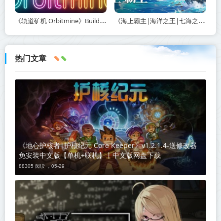
《轨道矿机 Orbitmine》Build.24135737-免安装中文版丨中文版网盘下载
《海上霸主|海洋之王|七海之王 King of Seas》v1.20-免安装中文版丨中文版网盘下载
热门文章
《地心护核者|护核纪元 Core Keeper》v1.2.1.4-送修改器
免安装中文版【单机+联机】丨中文版网盘下载
88305 阅读 ，
05-29