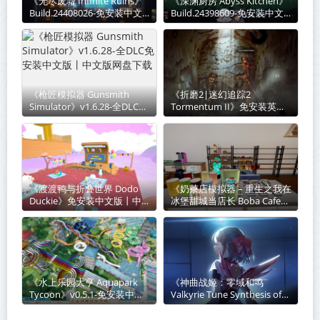
《无尽废墟 Infinite Ruins》
《深渊厨房 Abyss Kitchen》
Build.24408026-免安装中文
Build.24398609-免安装中文
版丨中文版网盘下载
版丨中文版网盘下载
《枪匠模拟器 Gunsmith
《折磨2|迷幻追踪2‌
Simulator》v1.6.28-全DLC免
Tormentum II》免安装英文
安装中文版丨中文版网盘下载
版丨中文版网盘下载
《渡渡鸭与折叠世界 Dodo
《奶茶店模拟器 – 重生之我在
Duckie》免安装中文版丨中
冰堡甜城当店长 Boba Cafe
文版网盘下载
Simulator》v1.034-免安装中
文版丨中文版网盘下载
《水上乐园大亨 Aquapark
《神曲战姬：零域和鸣
Tycoon》v0.5.1-免安装中文
Valkyrie Tune Synthesis of
版丨中文版网盘下载
Souls》Build.23850624-免安
装中文版丨中文版网盘下载