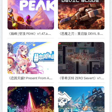
《巅峰|登顶 PEAK》v1.47.a【单机+联机】丨中文版网盘下载
《恶魔之刃：重启版 DEVIL BLADE REBOOT》v1.2.4-免安装中文版丨中文版网盘下载
《恋因天赐!! Present From Angel Template!! An Angel's Gift》Build.23930554-免安装中文版丨中文版网盘下载
《零希沃特 ZERO Sievert》v1.2.59-免安装中文版丨中文版网盘下载