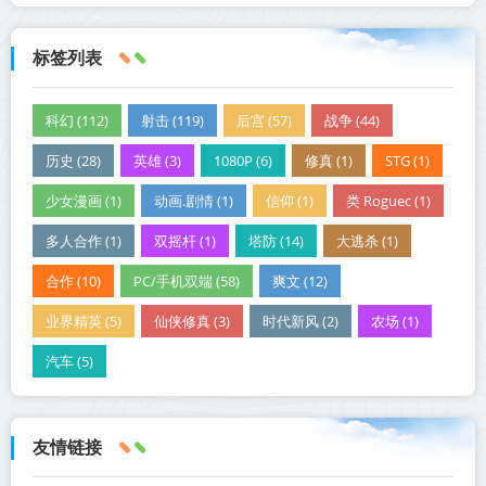
标签列表
科幻 (112)
射击 (119)
后宫 (57)
战争 (44)
历史 (28)
英雄 (3)
1080P (6)
修真 (1)
STG (1)
少女漫画 (1)
动画.剧情 (1)
信仰 (1)
类 Roguec (1)
多人合作 (1)
双摇杆 (1)
塔防 (14)
大逃杀 (1)
合作 (10)
PC/手机双端 (58)
爽文 (12)
业界精英 (5)
仙侠修真 (3)
时代新风 (2)
农场 (1)
汽车 (5)
友情链接