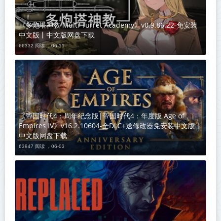
《多炮塔神教 Multi Turret Academy》v0.9.86.22-免安装
中文版丨中文版网盘下载
66332 阅读 ，
06-11
《帝国时代4：周年纪念版|帝国时代4：年度版 Age of
Empires IV》v16.2.10604-全DLC+送修改器免安装中文版丨
中文版网盘下载
63947 阅读 ，
06-03