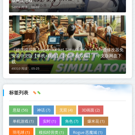
版网盘下载
54904 阅读 ，
06-02
《超市模拟器 Supermarket Simulator》v1.3.1-送修改器免
安装中文版【单机+联机】【PC/手机双端】丨中文版网盘下
载
49310 阅读 ，
05-25
标签列表
悬疑 (56)
神话 (7)
无双 (4)
3D画面 (2)
单机游戏 (1)
实时 (1)
角色 (7)
爆米花 (1)
羽毛球 (1)
模拟经营类 (1)
Rogue 恶魔城 (1)