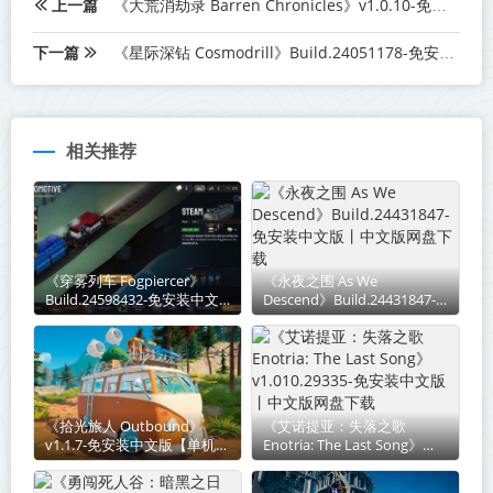
上一篇
《大荒消劫录 Barren Chronicles》v1.0.10-免安装中文版丨中文版网盘下载
下一篇
《星际深钻 Cosmodrill》Build.24051178-免安装中文版丨中文版网盘下载
相关推荐
《穿雾列车 Fogpiercer》
《永夜之围 As We
Build.24598432-免安装中文
Descend》Build.24431847-
版丨中文版网盘下载
免安装中文版丨中文版网盘下
载
《拾光旅人 Outbound》
《艾诺提亚：失落之歌
v1.1.7-免安装中文版【单机
Enotria: The Last Song》
+联机】丨中文版网盘下载
v1.010.29335-免安装中文版
丨中文版网盘下载