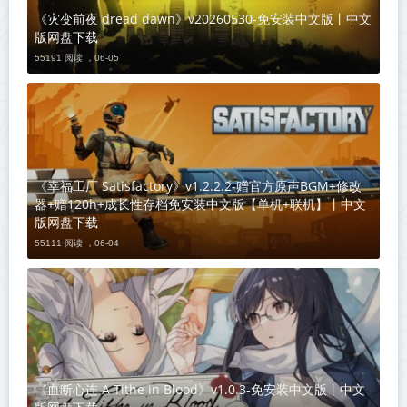
《灾变前夜 dread dawn》v20260530-免安装中文版丨中文
版网盘下载
55191 阅读 ，
06-05
《幸福工厂 Satisfactory》v1.2.2.2-赠官方原声BGM+修改
器+赠120h+成长性存档免安装中文版【单机+联机】丨中文
版网盘下载
55111 阅读 ，
06-04
《血断心连 A Tithe in Blood》v1.0.3-免安装中文版丨中文