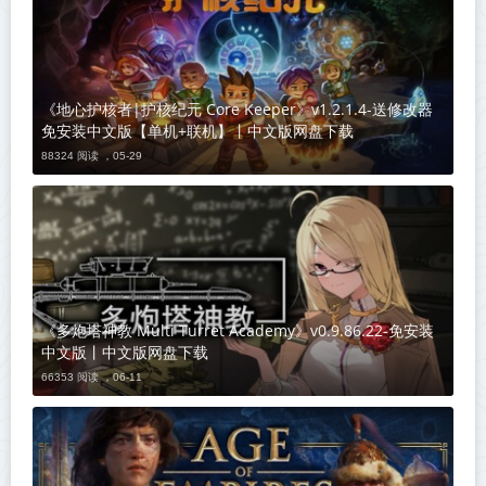
《地心护核者|护核纪元 Core Keeper》v1.2.1.4-送修改器
免安装中文版【单机+联机】丨中文版网盘下载
88324 阅读 ，
05-29
《多炮塔神教 Multi Turret Academy》v0.9.86.22-免安装
中文版丨中文版网盘下载
66353 阅读 ，
06-11