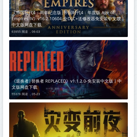
《帝国时代4：周年纪念版|帝国时代4：年度版 Age of
Empires IV》v16.2.10604-全DLC+送修改器免安装中文版丨
中文版网盘下载
63955 阅读 ，
06-03
《退换者|替换者 REPLACED》v1.1.2.0-免安装中文版丨中
文版网盘下载
55376 阅读 ，
05-23