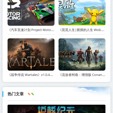
《汽车竞速计划 Project Motor Racing》v2.0.0.3-免安装中文版【单机+联机】丨中文版网盘下载
《晃晃人生|摇摆的人生 Wobbly Life》v1.0.0.3丨中文版网盘下载
《战争传说 Wartales》v1.0.46890-全DLC+送修改器免安装中文版【单机+联机】丨中文版网盘下载
《流放者柯南：增强版 Conan Exiles Enhanced》v363009-全DLC+免安装中文版【单机+联机】丨中文版网盘下载
热门文章