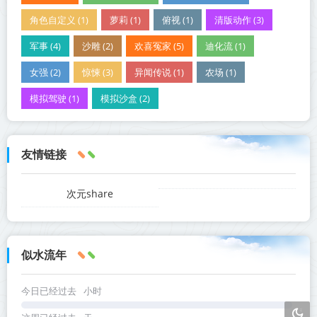
角色自定义 (1)
萝莉 (1)
俯视 (1)
清版动作 (3)
军事 (4)
沙雕 (2)
欢喜冤家 (5)
迪化流 (1)
女强 (2)
惊悚 (3)
异闻传说 (1)
农场 (1)
模拟驾驶 (1)
模拟沙盒 (2)
友情链接
次元share
似水流年
今日已经过去
小时