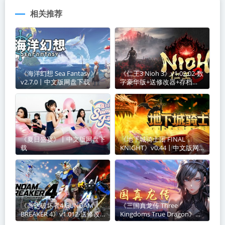
相关推荐
《海洋幻想 Sea Fantasy》
《仁王3 Nioh 3》v1.02.02-数
v2.7.0丨中文版网盘下载
字豪华版+送修改器+存档
【单机+联机】丨中文版网盘
下载
《夏日盛宴》丨中文版网盘下
《地下城骑士团 FINAL
载
KNIGHT》v0.44丨中文版网
盘下载
《高达破坏者4 GUNDAM
《三国真龙传 Three
BREAKER 4》v1.012-送修改
Kingdoms True Dragon》
器【PC/手机双端】丨中文版
v4.02丨中文版网盘下载