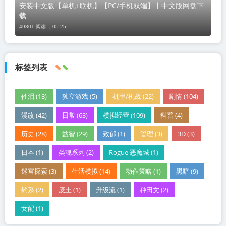
安装中文版【单机+联机】【PC/手机双端】丨中文版网盘下
载
49301 阅读 ，
05-25
标签列表
催泪 (13)
独立游戏 (5)
机甲/机战 (22)
剧情 (104)
漫改 (42)
日常 (63)
模拟经营 (109)
科普 (4)
历史 (28)
益智 (29)
致郁 (1)
管理 (3)
3D (3)
日本 (1)
类魂系列 (2)
Rogue 恶魔城 (1)
迷宫探索 (3)
生活模拟 (14)
动作策略 (1)
黑暗 (9)
钓系 (2)
废土 (1)
升级流 (1)
种田文 (2)
女配 (1)