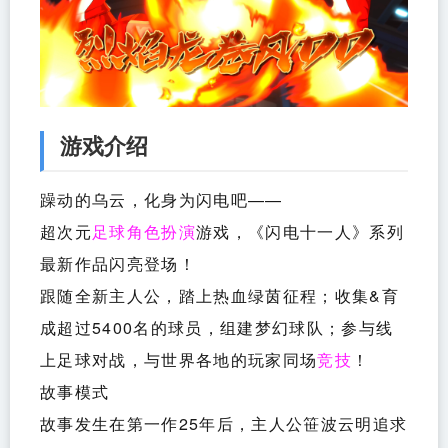
游戏介绍
躁动的乌云，化身为闪电吧——
超次元
游戏，《闪电十一人》系列
足球
角色扮演
最新作品闪亮登场！
跟随全新主人公，踏上热血绿茵征程；收集&育
成超过5400名的球员，组建梦幻球队；参与线
上足球对战，与世界各地的玩家同场
！
竞技
故事模式
故事发生在第一作25年后，主人公笹波云明追求