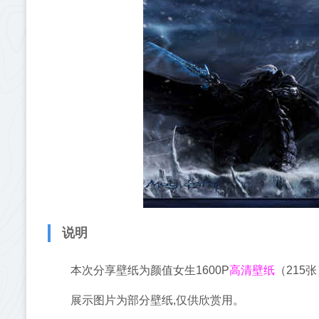
说明
高清壁纸
本次分享壁纸为颜值女生1600P
（215张
展示图片为部分壁纸,仅供欣赏用。