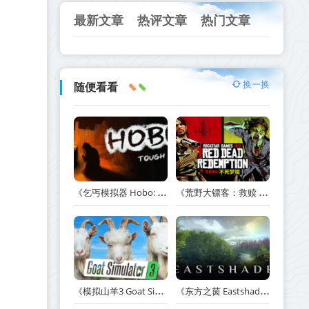
最新文章
热评文章
热门文章
换一换
随便看看
《乞丐模拟器 Hobo: Tough Life》v1.20.010-赠原声带+解锁全人物满级通关存档+多项修改器【单机+联机】丨中文版网盘下载
《荒野大镖客：救赎 Red Dead Redemption》v1.0.42.46611-送修改器丨中文版网盘下载
《模拟山羊3 Goat Simulator 3》v1.2.0.2-全DLC+含重制版【单机+联机】【PC/手机双端】丨中文版网盘下载
《东方之茵 Eastshade》Build.20251455-免安装中文版丨中文版网盘下载