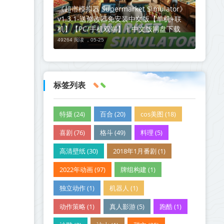
《超市模拟器 Supermarket Simulator》
v1.3.1-送修改器免安装中文版【单机+联
机】【PC/手机双端】丨中文版网盘下载
49264 阅读 ，
05-25
标签列表
特摄 (24)
百合 (20)
cos美图 (18)
喜剧 (76)
格斗 (49)
料理 (5)
高清壁纸 (30)
2018年1月番剧 (1)
2022年动画 (97)
牌组构建 (1)
独立动作 (1)
机器人 (1)
动作策略 (1)
真人影游 (5)
跑酷 (1)