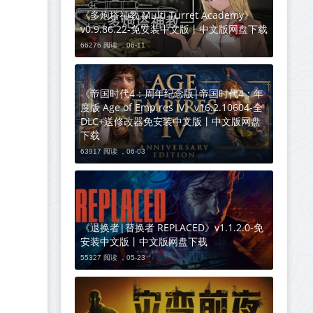
《多炮塔神教 Multi Turret Academy》
v0.9.86.22-免安装中文版丨中文版网盘下载
66276 阅读 ，
06-11
《帝国时代4：周年纪念版|帝国时代4：年
度版 Age of Empires IV》v16.2.10604-全
DLC+送修改器免安装中文版丨中文版网盘
下载
63917 阅读 ，
06-03
《退换者|替换者 REPLACED》v1.1.2.0-免
安装中文版丨中文版网盘下载
55327 阅读 ，
05-23