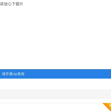
放心下载!!!
请开通vip查阅