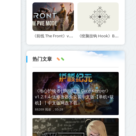
《前线 The Front》v1.5.7丨中文版网盘下载
《绞脑挂钩 Hook》Build.21678887-免安装中文版丨中文版网盘下载
热门文章
《地心护核者|护核纪元 Core Keeper》
v1.2.1.4-送修改器免安装中文版【单机+联
机】丨中文版网盘下载
88269 阅读 ，
05-29