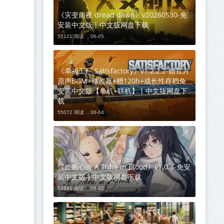
《灾变前夜 dread dawn》v20260530-免
安装中文版丨中文版网盘下载
55121 阅读 ，
06-05
《幸福工厂 Satisfactory》v1.2.2.2-赠官方
原声BGM+修改器+赠120h+成长性存档免
安装中文版【单机+联机】丨中文版网盘下
载
55072 阅读 ，
06-04
《血断心连 A Tithe in Blood》v1.0.3-免安
装中文版丨中文版网盘下载
54841 阅读 ，
06-02