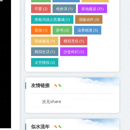
可爱 (2)
色扮演 (1)
基地建设 (31)
类银河战士恶魔城 (1)
清版动作 (3)
音游 (1)
穿书 (3)
业界精英 (5)
因缘邂逅 (1)
模拟烹饪 (1)
模拟生活 (1)
沙盒科幻 (1)
太空模拟 (2)
友情链接
次元share
似水流年