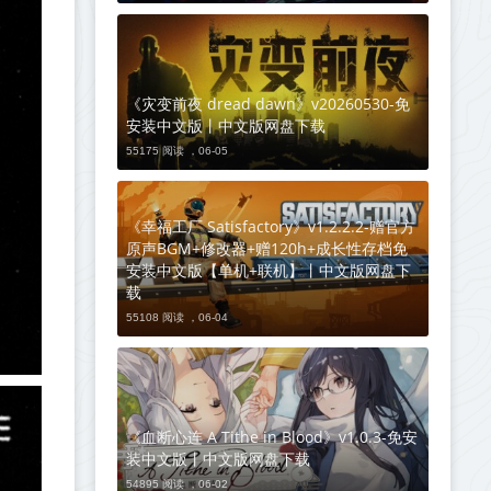
《灾变前夜 dread dawn》v20260530-免
安装中文版丨中文版网盘下载
55175 阅读 ，
06-05
《幸福工厂 Satisfactory》v1.2.2.2-赠官方
原声BGM+修改器+赠120h+成长性存档免
安装中文版【单机+联机】丨中文版网盘下
载
55108 阅读 ，
06-04
《血断心连 A Tithe in Blood》v1.0.3-免安
装中文版丨中文版网盘下载
54895 阅读 ，
06-02