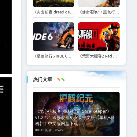
《灾变前夜 dread dawn》v20260530-免安装中文版丨中文版网盘下载
《使命召唤17 黑色行动 冷战 Call of Duty: Black Ops Cold War》v1.34.1.15931218-全DLC+送修改器丨中文版网盘下载
《极速骑行6 RIDE 6》v20260511-免安装中文版丨中文版网盘下载
《荒野大镖客2 Red Dead Redemption 2》v1491.50-打包mod+送修改器丨中文版网盘下载
热门文章
《地心护核者|护核纪元 Core Keeper》
v1.2.1.4-送修改器免安装中文版【单机+联
机】丨中文版网盘下载
88313 阅读 ，
05-29