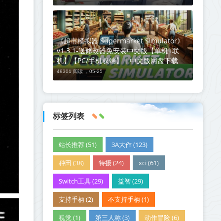
《超市模拟器 Supermarket Simulator》
v1.3.1-送修改器免安装中文版【单机+联
机】【PC/手机双端】丨中文版网盘下载
49301 阅读 ，
05-25
标签列表
站长推荐 (51)
3A大作 (123)
种田 (38)
特摄 (24)
xci (61)
Switch工具 (29)
益智 (29)
支持手柄 (2)
不支持手柄 (1)
视觉 (1)
第三人称 (3)
动作冒险 (6)