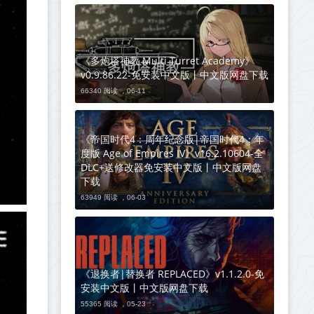
《多炮塔神教 Multi Turret Academy》
v0.9.86.22-免安装中文版丨中文版网盘下载
66340 阅读 ，
06-11
《帝国时代4：周年纪念版|帝国时代4：年
度版 Age of Empires IV》v16.2.10604-全
DLC+送修改器免安装中文版丨中文版网盘
下载
63949 阅读 ，
06-03
《退换者|替换者 REPLACED》v1.1.2.0-免
安装中文版丨中文版网盘下载
55365 阅读 ，
05-23