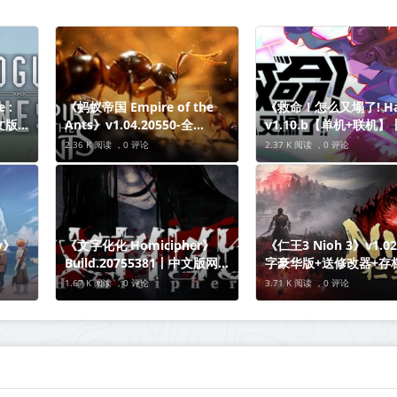
 :
《蚂蚁帝国 Empire of the
《救命！怎么又塌了! Ha
中文版网
Ants》v1.04.20550-全
v1.10.b【单机+联机
DLC【单机+联机】丨中文版
版网盘下载
2.36 K 阅读 ，
0 评论
2.37 K 阅读 ，
0 评论
网盘下载
y》
《文字化化 Homicipher》
《仁王3 Nioh 3》v1.02
Build.20755381丨中文版网盘
字豪华版+送修改器+存
下载
机+联机】丨中文版网盘
1.67 K 阅读 ，
0 评论
3.71 K 阅读 ，
0 评论