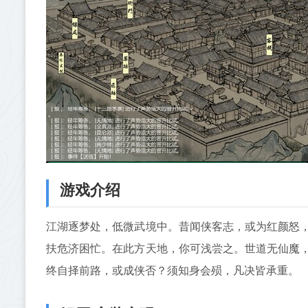
游戏介绍
江湖逐梦处，低微武境中。昔闻侠客志，或为红颜怒
扶危济困忙。在此方天地，你可浅尝之。世道无仙魔
终自择前路，或成侠否？须知身会殒，凡决皆承重。