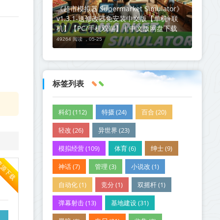
《超市模拟器 Supermarket Simulator》
v1.3.1-送修改器免安装中文版【单机+联
机】【PC/手机双端】丨中文版网盘下载
49264 阅读 ，
05-25
标签列表
科幻 (112)
特摄 (24)
百合 (20)
轻改 (26)
异世界 (23)
模拟经营 (109)
体育 (6)
绅士 (9)
资源下载
神话 (7)
管理 (3)
小说改 (1)
自动化 (1)
竞分 (1)
双摇杆 (1)
弹幕射击 (13)
基地建设 (31)