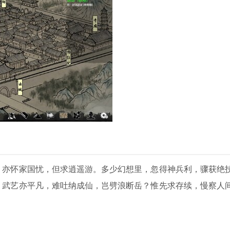
，亦怀家国忧，但求逍遥游。多少幻想里，忽得神兵利，骤获绝
，武艺亦平凡，难吐纳成仙，岂劈浪断岳？惟先求存续，慢察人