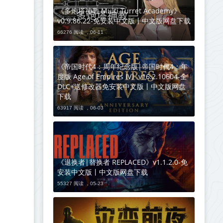
《多炮塔神教 Multi Turret Academy》
v0.9.86.22-免安装中文版丨中文版网盘下载
66276 阅读 ，
06-11
《帝国时代4：周年纪念版|帝国时代4：年
度版 Age of Empires IV》v16.2.10604-全
DLC+送修改器免安装中文版丨中文版网盘
下载
63917 阅读 ，
06-03
《退换者|替换者 REPLACED》v1.1.2.0-免
安装中文版丨中文版网盘下载
55327 阅读 ，
05-23