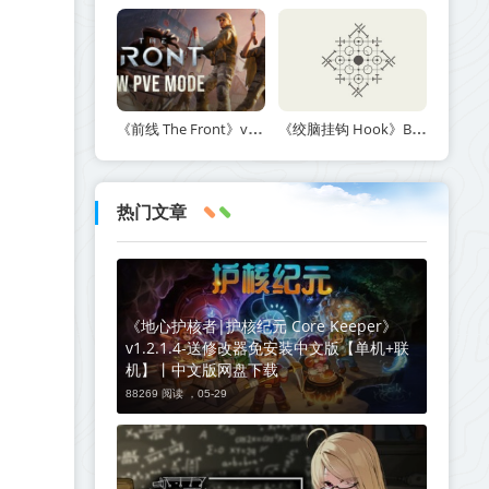
《前线 The Front》v1.5.7丨中文版网盘下载
《绞脑挂钩 Hook》Build.21678887-免安装中文版丨中文版网盘下载
热门文章
《地心护核者|护核纪元 Core Keeper》
v1.2.1.4-送修改器免安装中文版【单机+联
机】丨中文版网盘下载
88269 阅读 ，
05-29