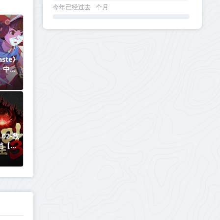
今年已经过去
个月
ste》
】丨中文
.02-数
档【单
下载