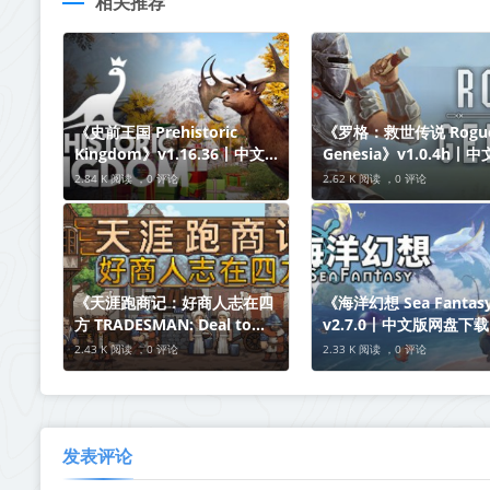
相关推荐
《史前王国 Prehistoric
《罗格：救世传说 Rogue
Kingdom》v1.16.36丨中文版
Genesia》v1.0.4h丨
网盘下载
盘下载
2.84 K 阅读 ，
0 评论
2.62 K 阅读 ，
0 评论
《天涯跑商记：好商人志在四
《海洋幻想 Sea Fantas
方 TRADESMAN: Deal to
v2.7.0丨中文版网盘下载
Dealer》Build.21003541丨
2.43 K 阅读 ，
0 评论
2.33 K 阅读 ，
0 评论
中文版网盘下载
发表评论