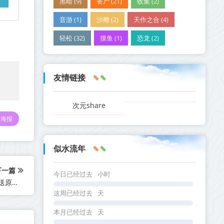
黑暗 (9)
丧尸 (21)
收集 (2)
音游 (1)
沙雕 (2)
天作之合 (4)
轻松 (32)
摸鱼 (1)
恐龙 (2)
友情链接
次元share
海报
似水流年
下一篇
今日已经过去
小时
《永恒天空 Forever Skies》v1.2.0.43369-全DLC+送修改器+送原声带【单机+联机】丨中文版网盘下载
这周已经过去
天
本月已经过去
天