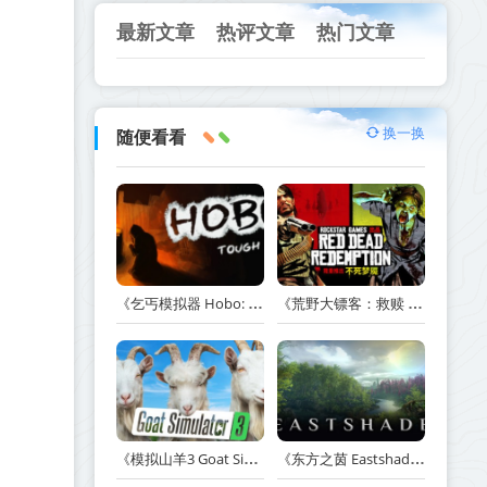
最新文章
热评文章
热门文章
换一换
随便看看
《乞丐模拟器 Hobo: Tough Life》v1.20.010-赠原声带+解锁全人物满级通关存档+多项修改器【单机+联机】丨中文版网盘下载
《荒野大镖客：救赎 Red Dead Redemption》v1.0.42.46611-送修改器丨中文版网盘下载
《模拟山羊3 Goat Simulator 3》v1.2.0.2-全DLC+含重制版【单机+联机】【PC/手机双端】丨中文版网盘下载
《东方之茵 Eastshade》Build.20251455-免安装中文版丨中文版网盘下载