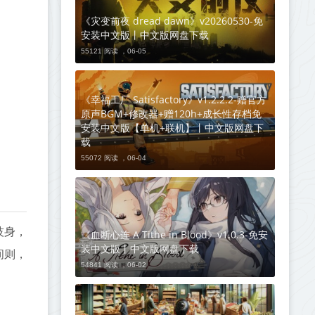
《灾变前夜 dread dawn》v20260530-免
安装中文版丨中文版网盘下载
55121 阅读 ，
06-05
《幸福工厂 Satisfactory》v1.2.2.2-赠官方
原声BGM+修改器+赠120h+成长性存档免
安装中文版【单机+联机】丨中文版网盘下
载
55072 阅读 ，
06-04
技身，
《血断心连 A Tithe in Blood》v1.0.3-免安
装中文版丨中文版网盘下载
间则，
54841 阅读 ，
06-02