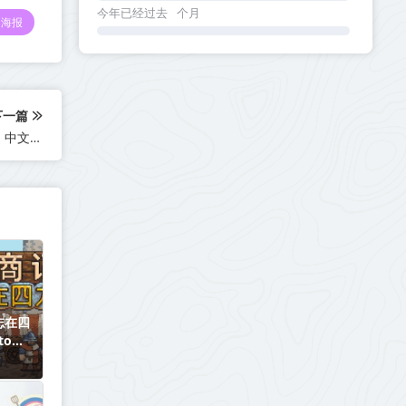
今年已经过去
个月
海报
下一篇
幽灵行者2 v0.42294.589 全DLC 送修改器（Ghostrunner 2）中文版网盘下载
志在四
to
541丨