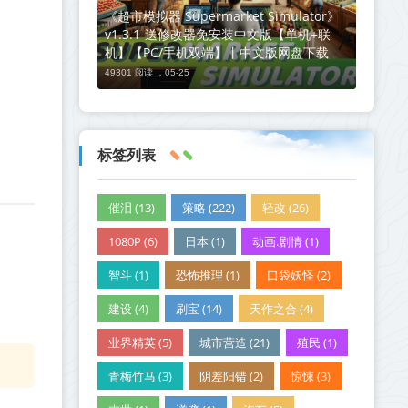
《超市模拟器 Supermarket Simulator》
v1.3.1-送修改器免安装中文版【单机+联
机】【PC/手机双端】丨中文版网盘下载
49301 阅读 ，
05-25
标签列表
催泪 (13)
策略 (222)
轻改 (26)
1080P (6)
日本 (1)
动画.剧情 (1)
智斗 (1)
恐怖推理 (1)
口袋妖怪 (2)
建设 (4)
刷宝 (14)
天作之合 (4)
业界精英 (5)
城市营造 (21)
殖民 (1)
青梅竹马 (3)
阴差阳错 (2)
惊悚 (3)