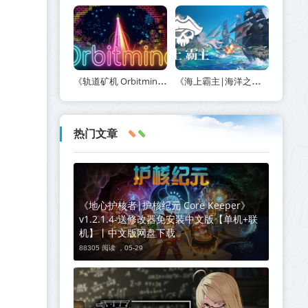
《轨道矿机 Orbitmine》Build.24135737-免安装中文版丨中文版网盘下载
《海上霸主|海洋之王|七海之王 King of Seas》v1.20-免安装中文版丨中文版网盘下载
热门文章
《地心护核者|护核纪元 Core Keeper》
v1.2.1.4-送修改器免安装中文版【单机+联
机】丨中文版网盘下载
88305 阅读 ，
05-29