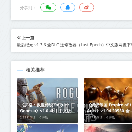
分享到：
上一篇
最后纪元 v1.3.6 全DLC 送修改器（Last Epoch）中文版网盘下
相关推荐
《罗格：救世传说 Rogue :
《蚂蚁帝国 Empire of t
Genesia》v1.0.4h丨中文版网
Ants》v1.04.20550-全
盘下载
DLC【单机+联机】丨中
2.63 K 阅读 ，
0 评论
2.37 K 阅读 ，
0 评论
网盘下载