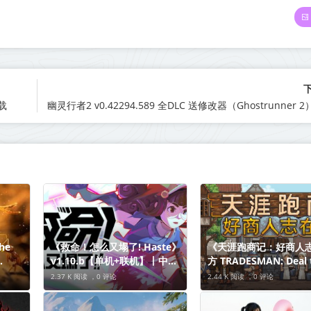
载
he
《救命！怎么又塌了! Haste》
《天涯跑商记：好商人
v1.10.b【单机+联机】丨中文
方 TRADESMAN: Deal 
文版
版网盘下载
Dealer》Build.21003
2.37 K 阅读 ，
0 评论
2.44 K 阅读 ，
0 评论
中文版网盘下载