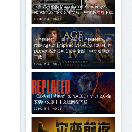
《多炮塔神教 Multi Turret Academy》
v0.9.86.22-免安装中文版丨中文版网盘下载
66332 阅读 ，
06-11
《帝国时代4：周年纪念版|帝国时代4：年
度版 Age of Empires IV》v16.2.10604-全
DLC+送修改器免安装中文版丨中文版网盘
下载
63947 阅读 ，
06-03
《退换者|替换者 REPLACED》v1.1.2.0-免
安装中文版丨中文版网盘下载
55362 阅读 ，
05-23