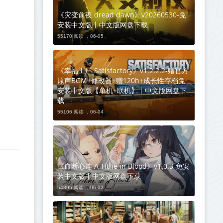
《灾变前夜 dread dawn》v20260530-免
安装中文版丨中文版网盘下载
55170 阅读 ，
06-05
《幸福工厂 Satisfactory》v1.2.2.2-赠官方
原声BGM+修改器+赠120h+成长性存档免
安装中文版【单机+联机】丨中文版网盘下
载
55106 阅读 ，
06-04
《血断心连 A Tithe in Blood》v1.0.3-免安
装中文版丨中文版网盘下载
54895 阅读 ，
06-02