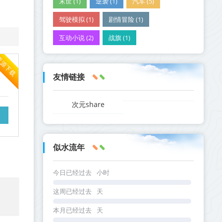
末世 (1)
逆袭 (1)
汽车 (5)
驾驶模拟 (1)
剧情冒险 (1)
互动小说 (2)
战旗 (1)
资源下载
友情链接
次元share
似水流年
今日已经过去
小时
这周已经过去
天
本月已经过去
天