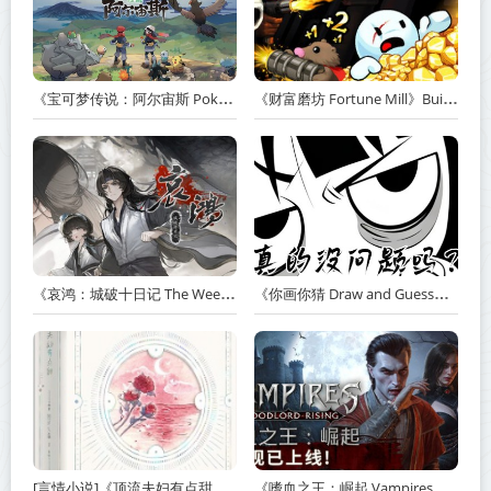
《宝可梦传说：阿尔宙斯 Pokémon Legends Arceus》v13.2.0【PC/手机双端】丨中文版网盘下载
《财富磨坊 Fortune Mill》Build.23517590-免安装中文版丨中文版网盘下载
《哀鸿：城破十日记 The Weeping Swan Ten Days of the Citys Fall》v20260507-免安装中文版丨中文版网盘下载
《你画你猜 Draw and Guess》Build.24032411-免安装中文版丨中文版网盘下载
[言情小说]《顶流夫妇有点甜》作者：图样先森【完结】丨小说资源百度网盘免费txt下载
《嗜血之王：崛起 Vampires Bloodlord Rising》v1.5.0.21247-免安装中文版【单机+联机】丨中文版网盘下载