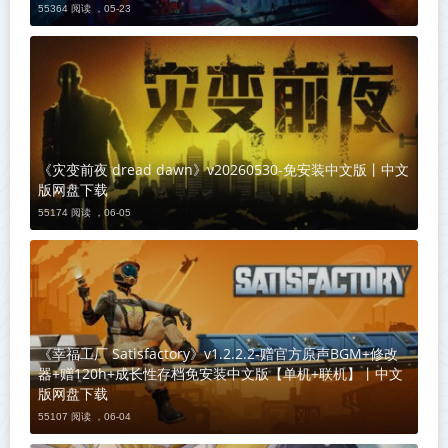
55364 阅读 ，
05-23
《灾变前夜 dread dawn》v20260530-免安装中文版丨中文
版网盘下载
55174 阅读 ，
06-05
《幸福工厂 Satisfactory》v1.2.2.2-赠官方原声BGM+修改
器+赠120h+成长性存档免安装中文版【单机+联机】丨中文
版网盘下载
55107 阅读 ，
06-04