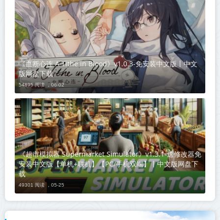
《血断心连 A Tithe in Blood》v1.0.3-免安装中文版丨中文
版网盘下载
54895 阅读 ，
06-02
《超市模拟器 Supermarket Simulator》v1.3.1-送修改器免
安装中文版【单机+联机】【PC/手机双端】丨中文版网盘下
载
49301 阅读 ，
05-25