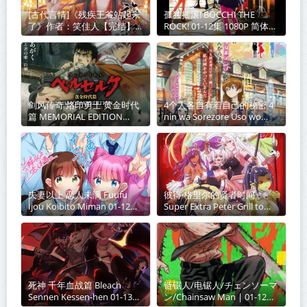
[古代言情]《残疾王爷站起来
孤独摇滚! BOCCHI THE
了》作者：笑佳人【完结】丨
ROCK! 01-12集 1080P 简体
小说资源百度网盘免费txt下
MP4 2022年十月新番
载
剑风传奇 烙印勇士 黄金时代
4个人各自有着自己的秘密 4
篇 MEMORIAL EDITION
nin wa Sorezore Uso wo
Berserk: Ougon Jidai-hen -
Tsuku 01-11 1080P MP4 简中
Memorial Edition 01-13合集
2022年十月新番
1080p 简中内嵌 202
夫妻以上 恋人未满 Fuufu
彼得·格里尔的贤者时间
Ijou Koibito Miman 01-12
Super Extra Peter Grill to
1080p 简体 mp4 2022年十月
Kenja no Jikan: Super Extra
新番
01-12 合集 1080p 简中 2022
年十月新番
死神 千年血战篇 Bleach
链锯人/电锯人/チェンソーマ
Sennen Kessen-hen 01-13
ン/Chainsaw Man | 01-12