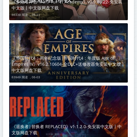
《多炮塔神教 Multi Turret Academy》v0.9.86.22-免安装
中文版丨中文版网盘下载
66339 阅读 ，
06-11
《帝国时代4：周年纪念版|帝国时代4：年度版 Age of
Empires IV》v16.2.10604-全DLC+送修改器免安装中文版丨
中文版网盘下载
63949 阅读 ，
06-03
《退换者|替换者 REPLACED》v1.1.2.0-免安装中文版丨中
文版网盘下载