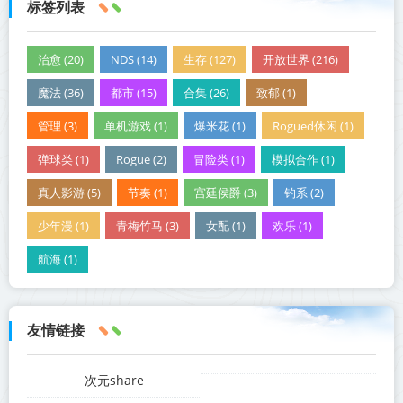
标签列表
治愈 (20)
NDS (14)
生存 (127)
开放世界 (216)
魔法 (36)
都市 (15)
合集 (26)
致郁 (1)
管理 (3)
单机游戏 (1)
爆米花 (1)
Rogued休闲 (1)
弹球类 (1)
Rogue (2)
冒险类 (1)
模拟合作 (1)
真人影游 (5)
节奏 (1)
宫廷侯爵 (3)
钓系 (2)
少年漫 (1)
青梅竹马 (3)
女配 (1)
欢乐 (1)
航海 (1)
友情链接
次元share