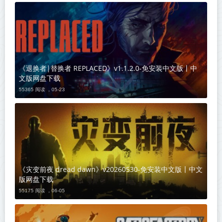
《退换者|替换者 REPLACED》v1.1.2.0-免安装中文版丨中
文版网盘下载
55365 阅读 ，
05-23
《灾变前夜 dread dawn》v20260530-免安装中文版丨中文
版网盘下载
55175 阅读 ，
06-05