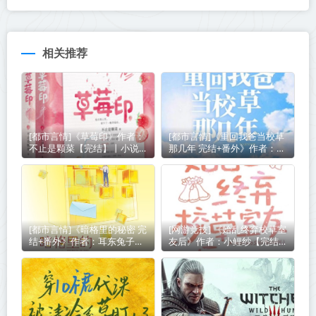
相关推荐
[都市言情]《草莓印》作者：
[都市言情]《重回我爸当校草
不止是颗菜【完结】丨小说资
那几年 完结+番外》作者：春
源百度网盘免费txt下载
风榴火【完结】丨小说资源百
度网盘免费txt下载
[都市言情]《暗格里的秘密 完
[网游竞技] 《始乱终弃校草室
结+番外》作者：耳东兔子
友后》作者：小鲤纱【完结】
【完结】丨小说资源百度网盘
丨百度网盘免费txt下载
免费txt下载