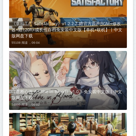
《幸福工厂 Satisfactory》v1.2.2.2-赠官方原声BGM+修改
器+赠120h+成长性存档免安装中文版【单机+联机】丨中文
版网盘下载
55108 阅读 ，
06-04
《血断心连 A Tithe in Blood》v1.0.3-免安装中文版丨中文
版网盘下载
54895 阅读 ，
06-02