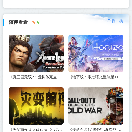
换一换
随便看看
《真三国无双7：猛将传完全版 DYNASTY WARRIORS 7: Xtreme Legends Complete Edition》Build.3602035-免安装中文版【PC/手机双端】丨中文版
《地平线：零之曙光重制版 Horizon Zero Dawn Remastered》v1.5.89.0-送修改器丨中文版网盘下载
《灾变前夜 dread dawn》v20260530-免安装中文版丨中文版网盘下载
《使命召唤17 黑色行动 冷战 Call of Duty: Black Ops Cold War》v1.34.1.15931218-全DLC+送修改器丨中文版网盘下载