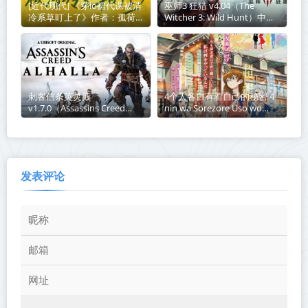
[近代现代] 《穿lo裙代课被清
巫师3 狂猎 v4.04（The
冷系草盯上了》作者：孤荷
Witcher 3: Wild Hunt）中文
【完结】丨百度网盘免费txt
版网盘下载
下载
刺客信条英灵殿
4个人各自有着自己的秘密 4
v1.7.0（Assassins Creed
nin wa Sorezore Uso wo
Valhalla）中文版网盘下载
Tsuku 01-11 1080P MP4 简中
2022年十月新番
发表评论