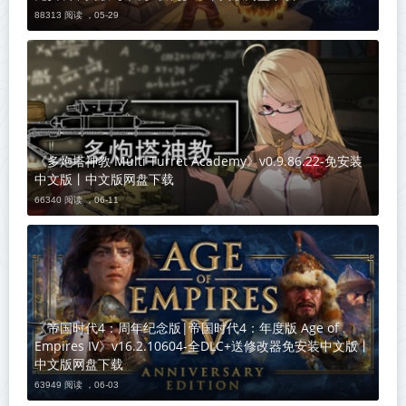
88313 阅读 ，
05-29
《多炮塔神教 Multi Turret Academy》v0.9.86.22-免安装
中文版丨中文版网盘下载
66340 阅读 ，
06-11
《帝国时代4：周年纪念版|帝国时代4：年度版 Age of
Empires IV》v16.2.10604-全DLC+送修改器免安装中文版丨
中文版网盘下载
63949 阅读 ，
06-03