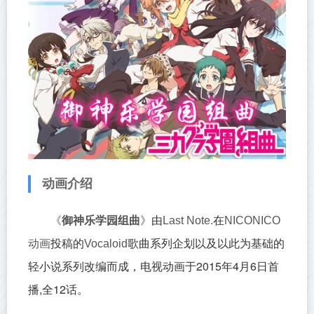
动画介绍
由
在
《
御神乐学园组曲
》
Last Note.
NICONICO
投稿的
歌曲系列企划以及以此为基础的
动画
Vocaloid
轻小说系列改编而成，
电视动画于2015年4月6日首
播,全12话。