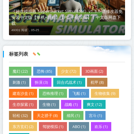
《超市模拟器 Supermarket Simulator》v1.3.1-送修改器免
安装中文版【单机+联机】【PC/手机双端】丨中文版网盘下
载
49301 阅读 ，
05-25
标签列表
魔幻 (22)
恐怖 (85)
少女 (72)
3D画面 (2)
刺激 (1)
扮演 (3)
回合式战术 (1)
机甲 (8)
建造沙盒 (1)
恐怖推理 (1)
飞船 (1)
生物收集 (9)
生存探索 (1)
生物 (1)
战略 (1)
爽文 (12)
轻松 (32)
天之骄子 (8)
殖民 (1)
宫斗 (1)
东方玄幻 (2)
驾驶模拟 (1)
ABO (1)
欢乐 (1)