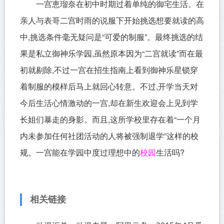
一宫恵瑠奈在初中时期过着单纯的御宅生活。在
亲人与表哥二宫时雨的说服下开始挑选想要就读的高
中,挑选条件毫无疑问是“可爱的制服”。最终挑选的结
果是私立御神乐学园,虽然原本因为“二宫就读”而在最
初就剔除,不过一宫在招生指南上看到御神乐星锁穿
着制服的模样后马上就回心转意。不过,开学当天对
今后生活心情激动的一宫,却在新生欢迎会上见到学
长姐们暴走的身影。而且,这所学校里存在着“一个月
内未参加任何社团活动的人将被强制退学”这样的校
规。一宫能在学园中度过理想中的
生活吗?
校园
相关链接