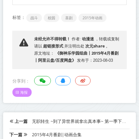
标签：
战斗
校园
喜剧
2015年动画
动漫迷
未经允许不得转载！
作者:
，转载或复制
超链接形式
次元share
请以
并注明出处
。
《御神乐学园组曲丨2015年4月番剧
原文地址：
丨阿里云盘/百度网盘》
发布于：2023-08-03
分享到：
海报
上一篇
无职转生 ~到了异世界就拿出真本事~ 第一季下半篇（12-23集）丨2021年10月番剧丨阿里云盘/百度网盘
下一篇
2015年4月番剧|动画合集