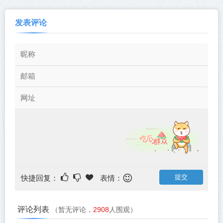
发表评论
快捷回复：
表情：
评论列表
（暂无评论，
2908
人围观）