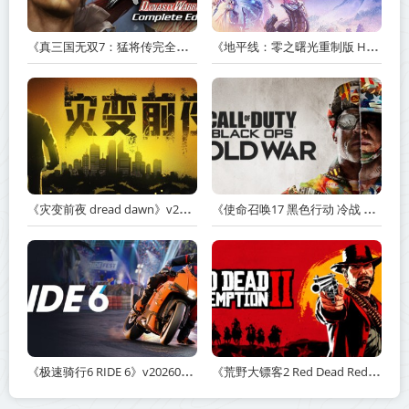
《真三国无双7：猛将传完全版 DYNASTY WARRIORS 7: Xtreme Legends Complete Edition》Build.3602035-免安装中文版【PC/手机双端】丨中文版
《地平线：零之曙光重制版 Horizon Zero Dawn Remastered》v1.5.89.0-送修改器丨中文版网盘下载
《灾变前夜 dread dawn》v20260530-免安装中文版丨中文版网盘下载
《使命召唤17 黑色行动 冷战 Call of Duty: Black Ops Cold War》v1.34.1.15931218-全DLC+送修改器丨中文版网盘下载
《极速骑行6 RIDE 6》v20260511-免安装中文版丨中文版网盘下载
《荒野大镖客2 Red Dead Redemption 2》v1491.50-打包mod+送修改器丨中文版网盘下载