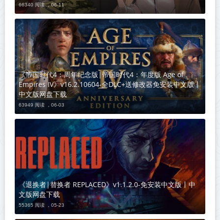
66340 阅读 ，
06-11
《帝国时代4：周年纪念版|帝国时代4：年度版 Age of
Empires IV》v16.2.10604-全DLC+送修改器免安装中文版丨
中文版网盘下载
63949 阅读 ，
06-03
《退换者|替换者 REPLACED》v1.1.2.0-免安装中文版丨中
文版网盘下载
55365 阅读 ，
05-23