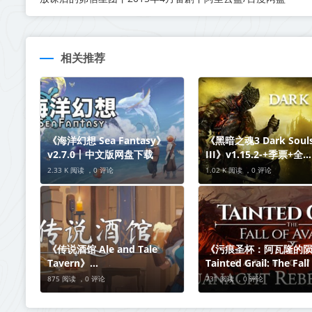
相关推荐
《海洋幻想 Sea Fantasy》
《黑暗之魂3 Dark Soul
v2.7.0丨中文版网盘下载
III》v1.15.2-+季票+全
DLC+MOD整合版合集
2.33 K 阅读 ，
0 评论
1.02 K 阅读 ，
0 评论
版网盘下载
《传说酒馆 Ale and Tale
《污痕圣杯：阿瓦隆的
Tavern》
Tainted Grail: The Fall
Build.21163987【单机+联
Avalon》v1.15c-全DL
875 阅读 ，
0 评论
731 阅读 ，
0 评论
机】丨中文版网盘下载
文版网盘下载