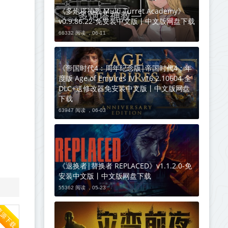
《多炮塔神教 Multi Turret Academy》
v0.9.86.22-免安装中文版丨中文版网盘下载
66332 阅读 ，
06-11
《帝国时代4：周年纪念版|帝国时代4：年
度版 Age of Empires IV》v16.2.10604-全
DLC+送修改器免安装中文版丨中文版网盘
下载
63947 阅读 ，
06-03
《退换者|替换者 REPLACED》v1.1.2.0-免
安装中文版丨中文版网盘下载
55362 阅读 ，
05-23
资源下载