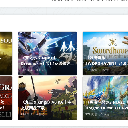
s
《梦之形 Shape of
《剑湾奇旅
Dreams》v1.1.1.1s-送修改器
SWORDHAVEN》v1.0
丨中文
【单机+联机】丨中文版网盘
文版网盘下载
617 阅读 ，
0 评论
575 阅读 ，
0 评论
下载
陨落
《九王 9 Kings》v0.8.6丨中
《勇者斗恶龙3 HD-2D
 of
文版网盘下载
Dragon Quest 3 HD-2
C丨中
Remake》v1.2.1-全D
836 阅读 ，
0 评论
776 阅读 ，
0 评论
文版网盘下载