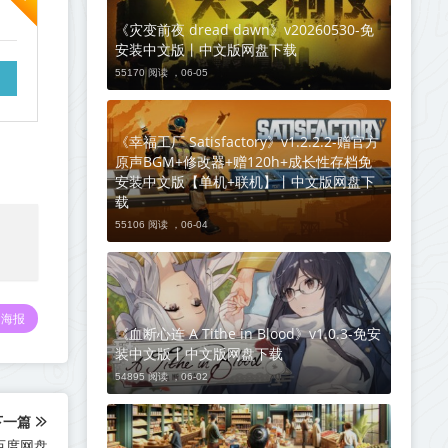
《灾变前夜 dread dawn》v20260530-免
安装中文版丨中文版网盘下载
55170 阅读 ，
06-05
《幸福工厂 Satisfactory》v1.2.2.2-赠官方
原声BGM+修改器+赠120h+成长性存档免
安装中文版【单机+联机】丨中文版网盘下
载
55106 阅读 ，
06-04
海报
《血断心连 A Tithe in Blood》v1.0.3-免安
装中文版丨中文版网盘下载
54895 阅读 ，
06-02
下一篇
/百度网盘