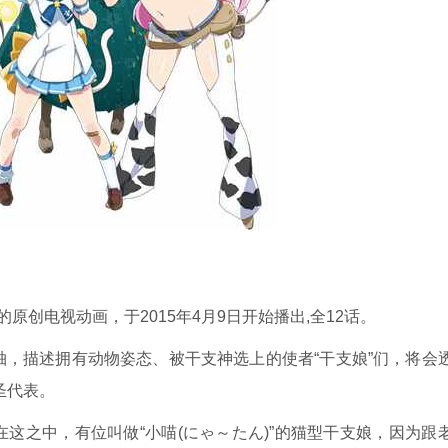
同制作的原创电视动画，于2015年4月9日开始播出,全12话。
，描述拥有动物姿态、被干支神选上的使者“干支娘”们，将会
神圣代表。
这之中，有位叫做“小喵(にゃ～たん)”的猫型干支娘，因为跟