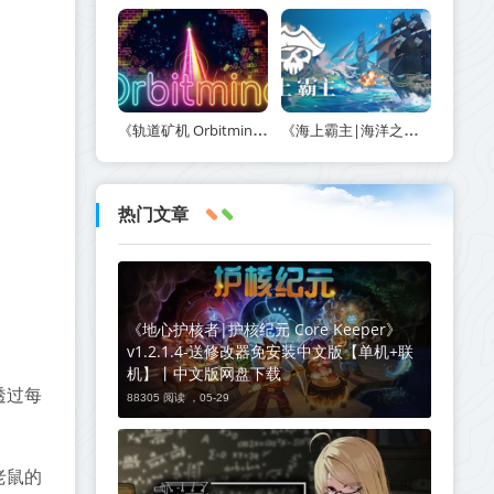
《轨道矿机 Orbitmine》Build.24135737-免安装中文版丨中文版网盘下载
《海上霸主|海洋之王|七海之王 King of Seas》v1.20-免安装中文版丨中文版网盘下载
热门文章
《地心护核者|护核纪元 Core Keeper》
v1.2.1.4-送修改器免安装中文版【单机+联
机】丨中文版网盘下载
透过每
88305 阅读 ，
05-29
老鼠的