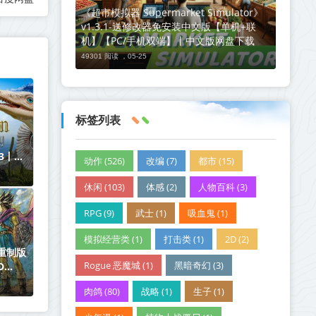
《超市模拟器 Supermarket Simulator》
v1.3.1-送修改器免安装中文版【单机+联
机】【PC/手机双端】丨中文版网盘下载
49301 阅读 ，
05-25
标签列表
.3丨中
动作 (526)
改编 (7)
都市 (15)
休闲 (103)
体感 (2)
人物百科 (3)
RPG (9)
武士 (1)
吸血鬼 (1)
模拟经营类 (1)
打击类 (1)
2D (2)
 重制版
Rogue 恶魔城 (1)
黑暗奇幻 (3)
D
LC丨中
肉鸽 (80)
战略 (1)
生子 (1)